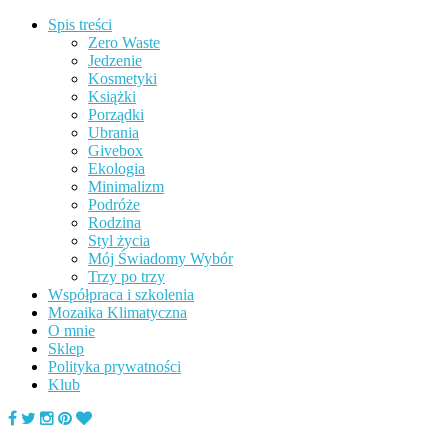
Spis treści
Zero Waste
Jedzenie
Kosmetyki
Książki
Porządki
Ubrania
Givebox
Ekologia
Minimalizm
Podróże
Rodzina
Styl życia
Mój Świadomy Wybór
Trzy po trzy
Współpraca i szkolenia
Mozaika Klimatyczna
O mnie
Sklep
Polityka prywatności
Klub