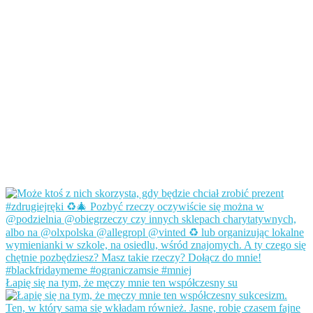
Łapię się na tym, że męczy mnie ten współczesny su