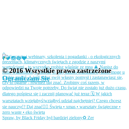
© 2016 Wszystkie prawa zastrzeżone
Ograniczam Się
Spraw, by Black Friday był bardziej zielony♻️ Zer