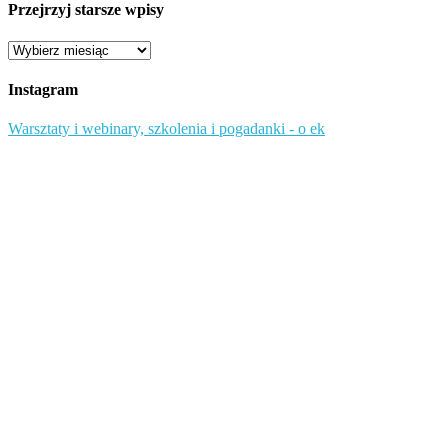
Przejrzyj starsze wpisy
Przejrzyj
starsze
wpisy
Instagram
Warsztaty i webinary, szkolenia i pogadanki - o ek