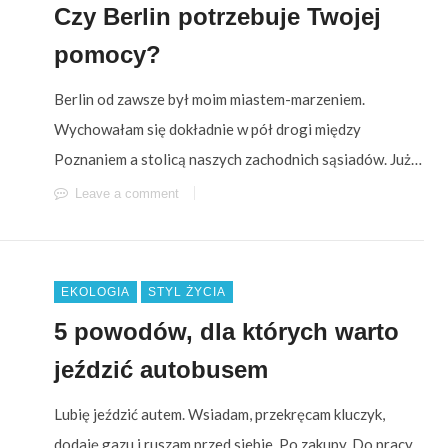
Czy Berlin potrzebuje Twojej
pomocy?
Berlin od zawsze był moim miastem-marzeniem.
Wychowałam się dokładnie w pół drogi między
Poznaniem a stolicą naszych zachodnich sąsiadów. Już…
Leave a comment
EKOLOGIA
STYL ŻYCIA
5 powodów, dla których warto
jeździć autobusem
Lubię jeździć autem. Wsiadam, przekręcam kluczyk,
dodaję gazu i ruszam przed siebie. Po zakupy. Do pracy.