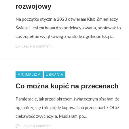
rozwojowy
Na początku stycznia 2023 otwieram Klub Zmieniaczy
Świata! Jestem baaardzo podekscytowana, ponieważ to
coś zupełnie wyjątkowego na skalę ogólnopolską i…
Leave a comment
MINIMALIZM
UBRANIA
Co można kupić na przecenach
Pamiętacie, jak przed okresem świątecznym pisałam, że
ograniczę się i nie pójdę kupować na przecenach? Otóż
ciekawość zwyciężyła. Musiałam, po…
Leave a comment