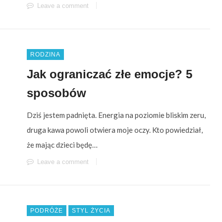
Leave a comment
RODZINA
Jak ograniczać złe emocje? 5
sposobów
Dziś jestem padnięta. Energia na poziomie bliskim zeru,
druga kawa powoli otwiera moje oczy. Kto powiedział,
że mając dzieci będę…
Leave a comment
PODRÓŻE
STYL ŻYCIA