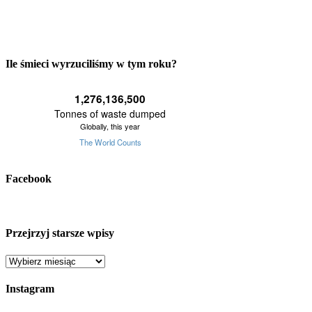
Ile śmieci wyrzuciliśmy w tym roku?
Facebook
Przejrzyj starsze wpisy
Przejrzyj
starsze
wpisy
Instagram