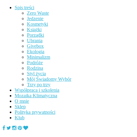
Spis treści
Zero Waste
Jedzenie
Kosmetyki
Książki
Porządki
Ubrania
Givebox
Ekologia
Minimalizm
Podróże
Rodzina
Styl życia
Mój Świadomy Wybór
Trzy po trzy
Współpraca i szkolenia
Mozaika Klimatyczna
O mnie
Sklep
Polityka prywatności
Klub