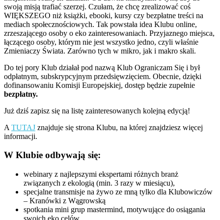
swoją misją trafiać szerzej. Czułam, że chcę zrealizować coś
WIĘKSZEGO niż książki, ebooki, kursy czy bezpłatne treści na
mediach społecznościowych. Tak powstała idea Klubu online,
zrzeszającego osoby o eko zainteresowaniach. Przyjaznego miejsca,
łączącego osoby, którym nie jest wszystko jedno, czyli właśnie
Zmieniaczy Świata. Zarówno tych w mikro, jak i makro skali.
Do tej pory Klub działał pod nazwą Klub Ograniczam Się i był
odpłatnym, subskrypcyjnym przedsięwzięciem. Obecnie, dzięki
dofinansowaniu Komisji Europejskiej, dostęp będzie zupełnie
bezpłatny.
Już dziś zapisz się na listę zainteresowanych kolejną edycją!
A
TUTAJ
znajduje się strona Klubu, na której znajdziesz więcej
informacji.
W Klubie odbywają się:
webinary z najlepszymi ekspertami różnych branż
związanych z ekologią (min. 3 razy w miesiącu),
specjalne transmisje na żywo ze mną tylko dla Klubowiczów
– Kranówki z Wągrowską
spotkania mini grup mastermind, motywujące do osiągania
swoich eko celów,