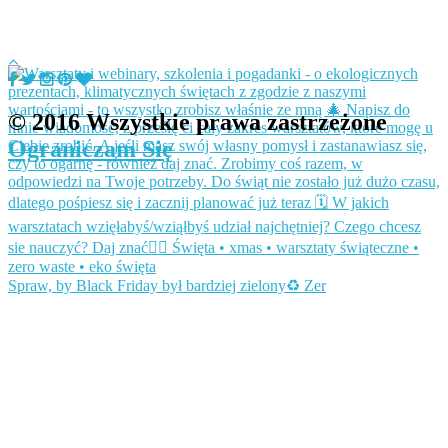
© 2016 Wszystkie prawa zastrzeżone
Ograniczam Się
Spraw, by Black Friday był bardziej zielony♻️ Zer