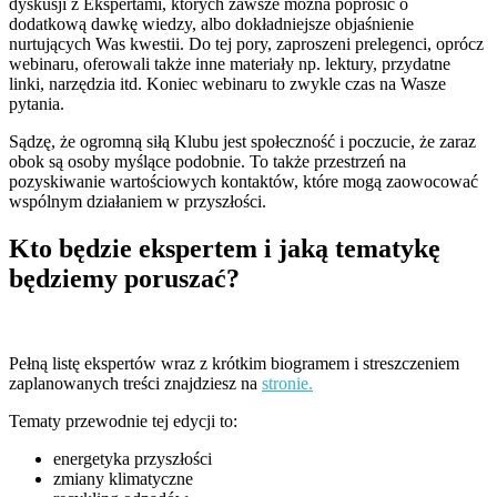
dyskusji z Ekspertami, których zawsze można poprosić o
dodatkową dawkę wiedzy, albo dokładniejsze objaśnienie
nurtujących Was kwestii. Do tej pory, zaproszeni prelegenci, oprócz
webinaru, oferowali także inne materiały np. lektury, przydatne
linki, narzędzia itd. Koniec webinaru to zwykle czas na Wasze
pytania.
Sądzę, że ogromną siłą Klubu jest społeczność i poczucie, że zaraz
obok są osoby myślące podobnie. To także przestrzeń na
pozyskiwanie wartościowych kontaktów, które mogą zaowocować
wspólnym działaniem w przyszłości.
Kto będzie ekspertem i jaką tematykę
będziemy poruszać?
Pełną listę ekspertów wraz z krótkim biogramem i streszczeniem
zaplanowanych treści znajdziesz na
stronie.
Tematy przewodnie tej edycji to:
energetyka przyszłości
zmiany klimatyczne