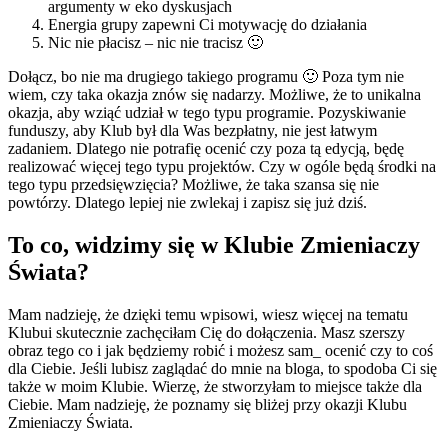
argumenty w eko dyskusjach
Energia grupy zapewni Ci motywację do działania
Nic nie płacisz – nic nie tracisz 🙂
Dołącz, bo nie ma drugiego takiego programu 🙂 Poza tym nie
wiem, czy taka okazja znów się nadarzy. Możliwe, że to unikalna
okazja, aby wziąć udział w tego typu programie. Pozyskiwanie
funduszy, aby Klub był dla Was bezpłatny, nie jest łatwym
zadaniem. Dlatego nie potrafię ocenić czy poza tą edycją, będę
realizować więcej tego typu projektów. Czy w ogóle będą środki na
tego typu przedsięwzięcia? Możliwe, że taka szansa się nie
powtórzy. Dlatego lepiej nie zwlekaj i zapisz się już dziś.
To co, widzimy się w Klubie Zmieniaczy
Świata?
Mam nadzieję, że dzięki temu wpisowi, wiesz więcej na tematu
Klubui skutecznie zachęciłam Cię do dołączenia. Masz szerszy
obraz tego co i jak będziemy robić i możesz sam_ ocenić czy to coś
dla Ciebie. Jeśli lubisz zaglądać do mnie na bloga, to spodoba Ci się
także w moim Klubie. Wierzę, że stworzyłam to miejsce także dla
Ciebie. Mam nadzieję, że poznamy się bliżej przy okazji Klubu
Zmieniaczy Świata.