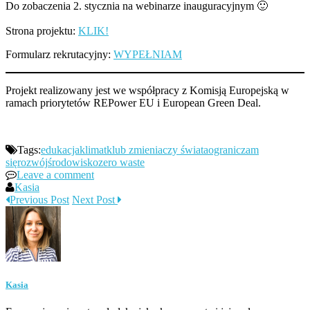
Do zobaczenia 2. stycznia na webinarze inauguracyjnym 🙂
Strona projektu:
KLIK!
Formularz rekrutacyjny:
WYPEŁNIAM
Projekt realizowany jest we współpracy z Komisją Europejską w
ramach priorytetów REPower EU i European Green Deal.
Tags:
edukacja
klimat
klub zmieniaczy świata
ograniczam
się
rozwój
środowisko
zero waste
Leave a comment
Kasia
Previous Post
Next Post
Kasia