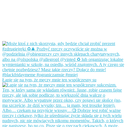
Łapię się na tym, że męczy mnie ten współczesny su