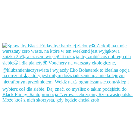
Może ktoś z nich skorzysta, gdy będzie chciał zrob