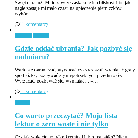
Święta tuż tuż! Mnie zawsze zaskakuje ich bliskość i to, jak
nagle zostaje mi mało czasu na upieczenie pierniczków,
wybór…
11 komentarzy
Porządki
Ubrania
Gdzie oddać ubrania? Jak pozbyć się
nadmiaru?
Warto się ograniczać, wyrzucać rzeczy z szaf, wymiatać graty
spod łóżka, pozbywać się niepotrzebnych przedmiotów.
Wyrzucać, pozbywać się, wymiatać… –…
11 komentarzy
Książki
Co warto przeczytać? Moja lista
lektur o zero waste i nie tylko
Czy jak wakacje, to tylko kryminał lub romansidło? Nie u