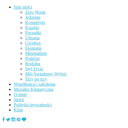
Spis treści
Zero Waste
Jedzenie
Kosmetyki
Książki
Porządki
Ubrania
Givebox
Ekologia
Minimalizm
Podróże
Rodzina
Styl życia
Mój Świadomy Wybór
Trzy po trzy
Współpraca i szkolenia
Mozaika Klimatyczna
O mnie
Sklep
Polityka prywatności
Klub