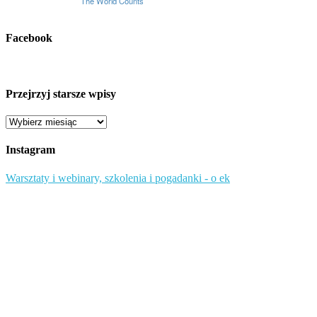
Facebook
Przejrzyj starsze wpisy
Przejrzyj
starsze
wpisy
Instagram
Warsztaty i webinary, szkolenia i pogadanki - o ek