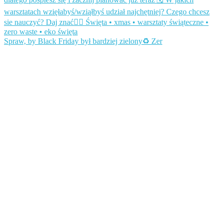
Spraw, by Black Friday był bardziej zielony♻️ Zer