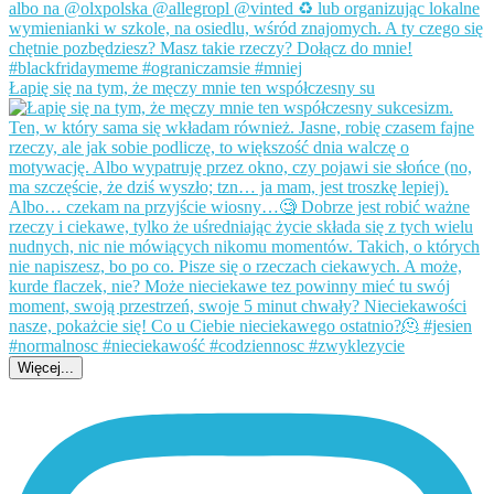
Łapię się na tym, że męczy mnie ten współczesny su
Więcej...