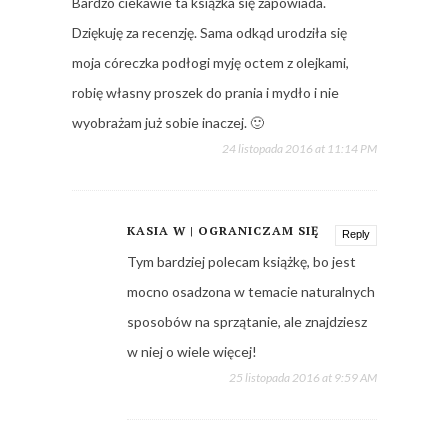
Bardzo ciekawie ta książka się zapowiada.
Dziękuję za recenzję. Sama odkąd urodziła się
moja córeczka podłogi myję octem z olejkami,
robię własny proszek do prania i mydło i nie
wyobrażam już sobie inaczej. 🙂
24 listopada 2016 at 11:14 PM
KASIA W | OGRANICZAM SIĘ
Reply
Tym bardziej polecam książkę, bo jest
mocno osadzona w temacie naturalnych
sposobów na sprzątanie, ale znajdziesz
w niej o wiele więcej!
25 listopada 2016 at 9:59 AM