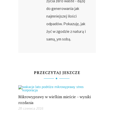
życia zero waste - dążę
do generowania jak
najmniejszej ilości
odpadów. Pokazuję, jak
żyć w zgodzie z naturą i
samą_ym sobą.
PRZECZYTAJ JESZCZE
Mikrowyprawy w wielkim mieście – wyniki
rozdania
28 czerwca 2016