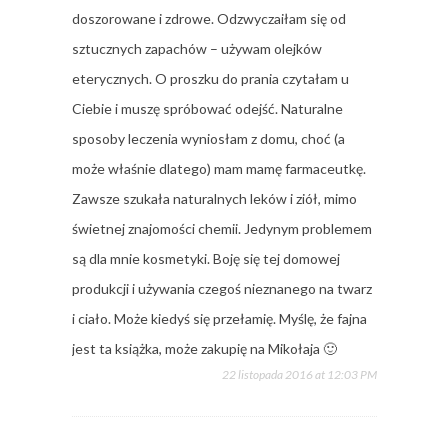
doszorowane i zdrowe. Odzwyczaiłam się od
sztucznych zapachów – używam olejków
eterycznych. O proszku do prania czytałam u
Ciebie i muszę spróbować odejść. Naturalne
sposoby leczenia wyniosłam z domu, choć (a
może właśnie dlatego) mam mamę farmaceutkę.
Zawsze szukała naturalnych leków i ziół, mimo
świetnej znajomości chemii. Jedynym problemem
są dla mnie kosmetyki. Boję się tej domowej
produkcji i używania czegoś nieznanego na twarz
i ciało. Może kiedyś się przełamię. Myślę, że fajna
jest ta książka, może zakupię na Mikołaja 🙂
22 listopada 2016 at 12:03 PM