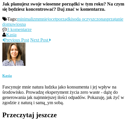
Jak planujesz swoje wiosenne porządki w tym roku? Na czym
się będziesz koncentrować? Daj znać w komentarzu.
Tags:
minimalizm
mniej
ocet
porządki
soda oczyszczona
sprzątanie
domu
wiosna
3 komentarze
Kasia
Previous Post
Next Post
Kasia
Fascynuje mnie natura ludzka jako konsumenta i jej wpływ na
środowisko. Prowadzę eksperyment życia zero waste - dążę do
generowania jak najmniejszej ilości odpadów. Pokazuję, jak żyć w
zgodzie z naturą i samą_ym sobą.
Przeczytaj jeszcze