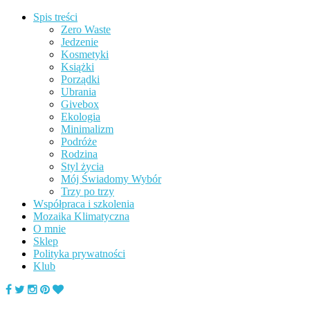
Spis treści
Zero Waste
Jedzenie
Kosmetyki
Książki
Porządki
Ubrania
Givebox
Ekologia
Minimalizm
Podróże
Rodzina
Styl życia
Mój Świadomy Wybór
Trzy po trzy
Współpraca i szkolenia
Mozaika Klimatyczna
O mnie
Sklep
Polityka prywatności
Klub