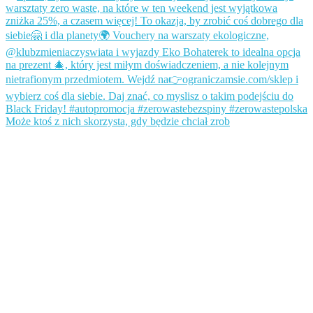
Może ktoś z nich skorzysta, gdy będzie chciał zrob