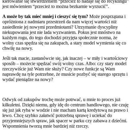
kierowanie się stwierdzeniem “przecież to nadaje się do recyklingu”
jest mówieniem “przecież to można bezkarnie wyrzucić”.
A może by tak mieć mniej i cieszyć się tym?
Może posprzątana i
opróżniona z nadmiaru przestrzeń da nam więcej wartości niż
zasiedlenie jej nowymi przedmiotami? Utrzymanie dyscypliny
niekupowania jest nie lada wyzwaniem. Pokus jest mnóstwo na
każdym rogu, do tego dochodzi przyjęta społecznie norma, że
wolny czas spędza się na zakupach, a stary model wymienia się co
chwilę na nowy.
Jeśli tak macie, zastanówcie się, jak inaczej – w miły i wartościowy
sposób – możecie spędzać swój wolny czas. Albo: czy stary model
rzeczywiście już Wam nie służy? Czy nowe funkcje są Wam
naprawdę na tyle potrzebne, że musicie pozbyć się starego sprzętu i
wydać pieniądze na nowy?
Odwyk od zakupów trochę może potrwać, u mnie to proces już
kilkuletni. Dzięki niemu, gdy idę do centrum handlowego, nie czuję
się już jak ryba w wodzie i nie macham kartą kredytową na prawo i
lewo. Chcę szybko załatwić potrzebną sprawę i uciekać do
przyjemniejszych spraw, jak spacer w parku czy zabawa z dziećmi.
Wspomnienia tworzą mnie bardziej niż rzeczy.