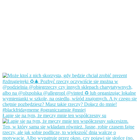
Łapię się na tym, że męczy mnie ten współczesny su