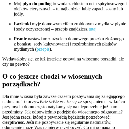
Mój
płyn do podłóg
to woda z chlustem octu spirytusowego i
olejków eterycznych – tu najbardziej lubię zapach sosny lub
jodły.
Łazienki
myję domowym cifem zrobionym z mydła w płynie
i sody oczyszczonej – przepis znajdziesz
tutaj
.
Pranie
nastawiam z użyciem domowego proszku złożonego
z boraksu, sody kalcynowanej i rozdrobnionych płatków
mydlanych (
przepis
).
Wydawałoby się, że już jesteście gotowi na wiosenne porządki, ale
czy na pewno?
O co jeszcze chodzi w wiosennych
porządkach?
Dla mnie wiosna była zawsze czasem pozbywania się zalegającego
nadmiaru. To oczywiście ściśle wiąże się ze sprzątaniem – w końcu
przy myciu domu często natykamy się na niepotrzebne już nam
przedmioty. Jak odpowiednio podejść do wiosennego odgracania?
Jest jedna rzecz, której z pewnością będziecie potrzebować:
cierpliwość
. Jeśli nie pozbywacie się regularnie nadmiarów,
odgracanie może Was najpierw przytłoczyć. Co mi pomaga to