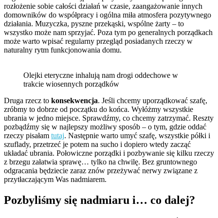
rozłożenie sobie całości działań w czasie, zaangażowanie innych
domowników do współpracy i ogólna miła atmosfera pozytywnego
działania. Muzyczka, pyszne przekąski, wspólne żarty – to
wszystko może nam sprzyjać. Poza tym po generalnych porządkach
może warto wpisać regularny przegląd posiadanych rzeczy w
naturalny rytm funkcjonowania domu.
Olejki eteryczne inhalują nam drogi oddechowe w
trakcie wiosennych porządków
Druga rzecz to
konsekwencja
. Jeśli chcemy uporządkować szafę,
zróbmy to dobrze od początku do końca. Wyłóżmy wszystkie
ubrania w jedno miejsce. Sprawdźmy, co chcemy zatrzymać. Reszty
pozbądźmy się w najlepszy możliwy sposób – o tym, gdzie oddać
rzeczy pisałam
tutaj
. Następnie warto umyć szafę, wszystkie półki i
szuflady, przetrzeć je potem na sucho i dopiero wtedy zacząć
układać ubrania. Połowiczne porządki i pozbywanie się kilku rzeczy
z brzegu załatwia sprawę… tylko na chwilę. Bez gruntownego
odgracania będziecie zaraz znów przeżywać nerwy związane z
przytłaczającym Was nadmiarem.
Pozbyliśmy się nadmiaru i… co dalej?