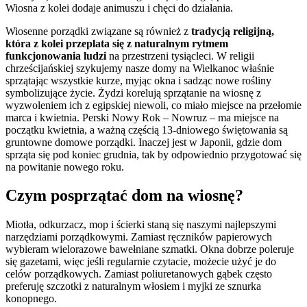
Wiosna z kolei dodaje animuszu i chęci do działania.
Wiosenne porządki związane są również z
tradycją religijną,
która z kolei przeplata się z naturalnym rytmem
funkcjonowania ludzi
na przestrzeni tysiącleci. W religii
chrześcijańskiej szykujemy nasze domy na Wielkanoc właśnie
sprzątając wszystkie kurze, myjąc okna i sadząc nowe rośliny
symbolizujące życie. Żydzi korelują sprzątanie na wiosnę z
wyzwoleniem ich z egipskiej niewoli, co miało miejsce na przełomie
marca i kwietnia. Perski Nowy Rok – Nowruz – ma miejsce na
początku kwietnia, a ważną częścią 13-dniowego świętowania są
gruntowne domowe porządki. Inaczej jest w Japonii, gdzie dom
sprząta się pod koniec grudnia, tak by odpowiednio przygotować się
na powitanie nowego roku.
Czym posprzątać dom na wiosnę?
Miotła, odkurzacz, mop i ścierki staną się naszymi najlepszymi
narzędziami porządkowymi. Zamiast ręczników papierowych
wybieram wielorazowe bawełniane szmatki. Okna dobrze poleruje
się gazetami, więc jeśli regularnie czytacie, możecie użyć je do
celów porządkowych. Zamiast poliuretanowych gąbek często
preferuję szczotki z naturalnym włosiem i myjki ze sznurka
konopnego.