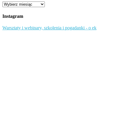
Przejrzyj
starsze
wpisy
Instagram
Warsztaty i webinary, szkolenia i pogadanki - o ek