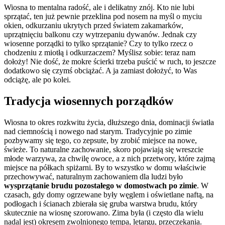
Wiosna to mentalna radość, ale i delikatny znój. Kto nie lubi
sprzątać, ten już pewnie przeklina pod nosem na myśl o myciu
okien, odkurzaniu ukrytych przed światem zakamarków,
uprzątnięciu balkonu czy wytrzepaniu dywanów. Jednak czy
wiosenne porządki to tylko sprzątanie? Czy to tylko rzecz o
chodzeniu z miotłą i odkurzaczem? Myślisz sobie: teraz nam
dołoży! Nie dość, że mokre ścierki trzeba puścić w ruch, to jeszcze
dodatkowo się czymś obciążać. A ja zamiast dołożyć, to Was
odciążę, ale po kolei.
Tradycja wiosennych porządków
Wiosna to okres rozkwitu życia, dłuższego dnia, dominacji światła
nad ciemnością i nowego nad starym. Tradycyjnie po zimie
pozbywamy się tego, co zepsute, by zrobić miejsce na nowe,
świeże. To naturalne zachowanie, skoro pojawiają się wreszcie
młode warzywa, za chwilę owoce, a z nich przetwory, które zajmą
miejsce na półkach spiżarni. By to wszystko w domu właściwie
przechowywać, naturalnym zachowaniem dla ludzi było
wysprzątanie brudu pozostałego w domostwach po zimie
. W
czasach, gdy domy ogrzewane były węglem i oświetlane naftą, na
podłogach i ścianach zbierała się gruba warstwa brudu, który
skutecznie na wiosnę szorowano. Zima była (i często dla wielu
nadal jest) okresem zwolnionego tempa, letargu, przeczekania.