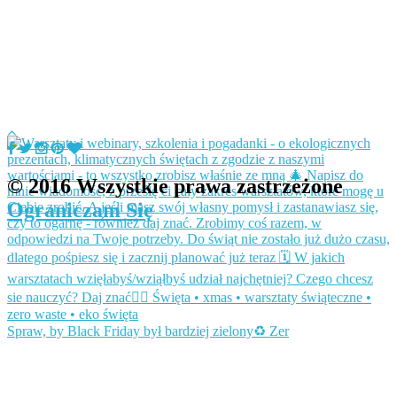
© 2016 Wszystkie prawa zastrzeżone
Ograniczam Się
Spraw, by Black Friday był bardziej zielony♻️ Zer