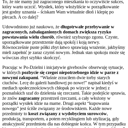
To, że nie mamy już zagraconego mieszkania to oczywiście sukces,
który warto uczcić. Wysiłek, który włożyliście w porządkowanie
jest godny uznania – ściskam Wam wirtualnie dłoń i klepię po
plecach. A co dalej?
Udowodniono już naukowo, że
długotrwałe przebywanie w
zagraconych, zabałaganionych domach zwiększa ryzyko
powstawania wielu chorób
, również szybszego zgonu. Czyste,
uporządkowane przestrzenie dają spokój i koją nerwy.
Równocześnie puste półki zbyt łatwo sprawiają wrażenie, jakbyśmy
mieli zapełnić je zaraz czymś nowym. Jednak stan spokoju może się
wówczas zbyt szybko skończyć.
Pracując w Po-Dzielni i inicjatywie giveboxów obserwuję sytuacje,
w których
pozbycie się czegoś niepotrzebnego idzie w parze z
nowymi zakupami
. “Właśnie zrzuciłem dwie torby starych
ciuchów. Lecę do galerii handlowej po nowe!” napisał kiedyś w
mediach społecznościowych chłopak po wizycie w jednej z
poznańskich szaf do dzielenia się rzeczami. Takie podejście sprawia,
że znów
zagracamy
przestrzeń rzeczami, a cały włożony w
porządki wysiłek idzie na marne. Drugi aspekt “kupowania
nowego” jest ściśle związany ze środowiskiem. Każde nowe
przedmioty to
koszt związany z wydobyciem surowców
,
produkcją, transportem, a potem recyklingiem lub utylizacją, gdy
atrakcyjność przedmiotu dla nas dobiegnie końca. W tym przypadku