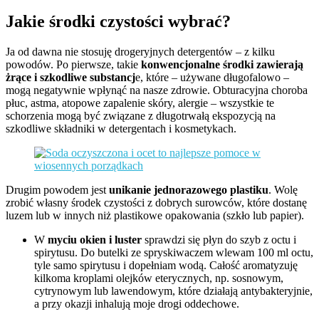
Jakie środki czystości wybrać?
Ja od dawna nie stosuję drogeryjnych detergentów – z kilku
powodów. Po pierwsze, takie
konwencjonalne
środki zawierają
żrące i szkodliwe substancj
e, które – używane długofalowo –
mogą negatywnie wpłynąć na nasze zdrowie. Obturacyjna choroba
płuc, astma, atopowe zapalenie skóry, alergie – wszystkie te
schorzenia mogą być związane z długotrwałą ekspozycją na
szkodliwe składniki w detergentach i kosmetykach.
Drugim powodem jest
unikanie jednorazowego plastiku
. Wolę
zrobić własny środek czystości z dobrych surowców, które dostanę
luzem lub w innych niż plastikowe opakowania (szkło lub papier).
W
myciu okien i luster
sprawdzi się płyn do szyb z octu i
spirytusu. Do butelki ze spryskiwaczem wlewam 100 ml octu,
tyle samo spirytusu i dopełniam wodą. Całość aromatyzuję
kilkoma kroplami olejków eterycznych, np. sosnowym,
cytrynowym lub lawendowym, które działają antybakteryjnie,
a przy okazji inhalują moje drogi oddechowe.