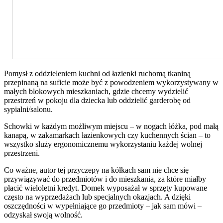
Pomysł z oddzieleniem kuchni od łazienki ruchomą tkaniną
przepinaną na suficie może być z powodzeniem wykorzystywany w
małych blokowych mieszkaniach, gdzie chcemy wydzielić
przestrzeń w pokoju dla dziecka lub oddzielić garderobę od
sypialni/salonu.
Schowki w każdym możliwym miejscu – w nogach łóżka, pod małą
kanapą, w zakamarkach łazienkowych czy kuchennych ścian – to
wszystko służy ergonomicznemu wykorzystaniu każdej wolnej
przestrzeni.
Co ważne, autor tej przyczepy na kółkach sam nie chce się
przywiązywać do przedmiotów i do mieszkania, za które miałby
płacić wieloletni kredyt. Domek wyposażał w sprzęty kupowane
często na wyprzedażach lub specjalnych okazjach. A dzięki
oszczędności w wypełniające go przedmioty – jak sam mówi –
odzyskał swoją wolność.