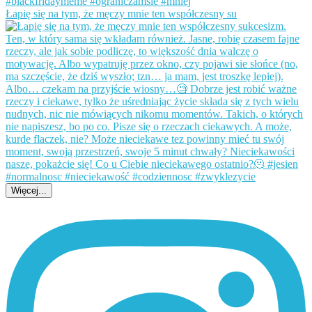
Łapię się na tym, że męczy mnie ten współczesny su
Więcej...