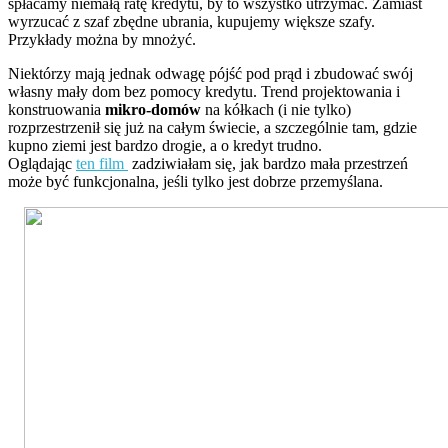
spłacamy niemałą ratę kredytu, by to wszystko utrzymać. Zamiast
wyrzucać z szaf zbędne ubrania, kupujemy większe szafy.
Przykłady można by mnożyć.
Niektórzy mają jednak odwagę pójść pod prąd i zbudować swój
własny mały dom bez pomocy kredytu. Trend projektowania i
konstruowania
mikro-domów
na kółkach (i nie tylko)
rozprzestrzenił się już na całym świecie, a szczególnie tam, gdzie
kupno ziemi jest bardzo drogie, a o kredyt trudno.
Oglądając
ten film
zadziwiałam się, jak bardzo mała przestrzeń
może być funkcjonalna, jeśli tylko jest dobrze przemyślana.