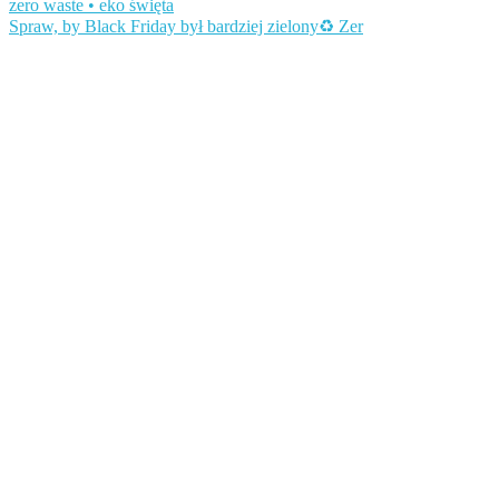
Spraw, by Black Friday był bardziej zielony♻️ Zer