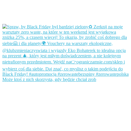
Może ktoś z nich skorzysta, gdy będzie chciał zrob