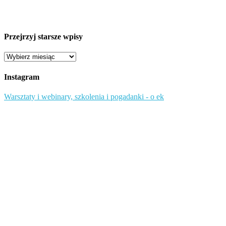
Przejrzyj starsze wpisy
Przejrzyj
starsze
wpisy
Instagram
Warsztaty i webinary, szkolenia i pogadanki - o ek