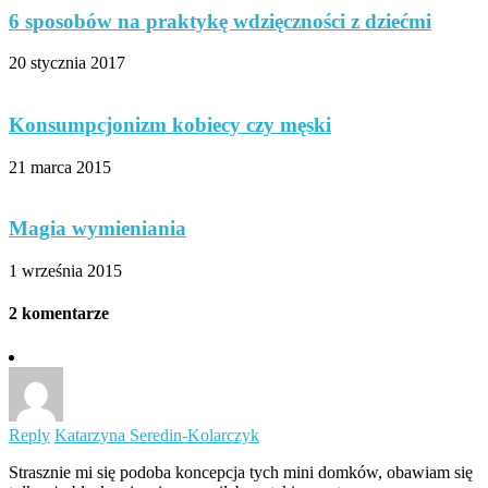
6 sposobów na praktykę wdzięczności z dziećmi
20 stycznia 2017
Konsumpcjonizm kobiecy czy męski
21 marca 2015
Magia wymieniania
1 września 2015
2 komentarze
Reply
Katarzyna Seredin-Kolarczyk
Strasznie mi się podoba koncepcja tych mini domków, obawiam się