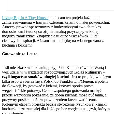
Living Big In A Tiny House
– polecam ten projekt każdemu
zainteresowanemu własnymi czterema kątami o małej powierzchni.
Autorzy prowadząc rozmowy z budowniczymi swoich mikro
domostw sami tworzą swoją niebanalną przyczepę, w której
mogliby zamieszkać. Znajdziecie tu dużo wskazówek, DIY i
ciekawych inspiracji. Aż sama mam chętkę na własnego vana z
kuchnią i łóżkiem!
Gotowanie za 1 euro
Jeśli mieszkasz w Poznaniu, przyjdź do Kontenerów nad Wartą i
weź udział w warsztatach rozpoczynających
Kolaż kulinarny –
czyli bogactwo smaków ubogiej kuchni
. Jest to projekt, w którym
kilka osób wybierze się z Polski do Frankfurtu n/Menem, a potem
do Słowacji, by gotować z ludźmi, którymi spotka proste
wegetariańskie potrawy. Celem wspólnego gotowania ma być
przede wszystkim pokazanie, że dobra kuchnia może być tania, a
pożywny posiłek może w powodzeniem kosztować 1 euro.
Kolejnym etapem projektu będzie stworzenie rysunkowej książki
kucharskiej zrozumiałej dla każdego bez względu na język, którym
się posługuje.