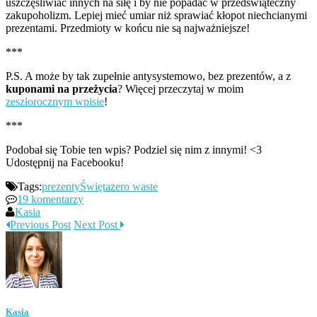
uszczęśliwiać innych na siłę i by nie popadać w przedświąteczny
zakupoholizm. Lepiej mieć umiar niż sprawiać kłopot niechcianymi
prezentami. Przedmioty w końcu nie są najważniejsze!
***
P.S. A może by tak zupełnie antysystemowo, bez prezentów, a z
kuponami
na przeżycia
? Więcej przeczytaj w moim
zeszłorocznym wpisie
!
***
Podobał się Tobie ten wpis? Podziel się nim z innymi! <3
Udostępnij na Facebooku!
Tags:
prezenty
Święta
zero waste
19 komentarzy
Kasia
Previous Post
Next Post
Kasia