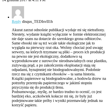
Reply
disqus_TEDIsvII1h
Akurat zarzut odnośnie publikacji wydaje mi się nietrafiony.
Niestety, wydanie książki wyłącznie w formie elektronicznej
nie daje szans na dotarcie do szerokiego grona odbiorców.
Same ebooki nie są też wcale takie ekologiczne jak to
wygląda na pierwszy rzut oka. Weźmy chociaż pod uwagę
serwery, na których trzymane są pliki – proces ich produkcji
na pewno nie jest ekologiczny, dodatkowo są
wyprodukowane z surowców nieodnawialnych oraz plastiku,
zużywają prąd, a po zakończeniu eksploatacji stają się
odpadami, bynajmniej nie biodegradowalnymi. Podobnie
rzecz ma się z czytnikami ebooków – ta sama historia.
Książki papierowe są biodegradowalne, a hodowla drzew na
potrzeby przemysłu papierniczego w jakimś stopniu
przyczynia się do produkcji tlenu.
Podsumowując, myślę, ze bardzo trudno to ocenić, co jest
bardziej eko, aczkolwiek kołacze mi się, że były już
podejmowane takie próby i wyniki przemawiały jednak na
korzyść papieru.