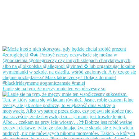
Łapię się na tym, że męczy mnie ten współczesny su