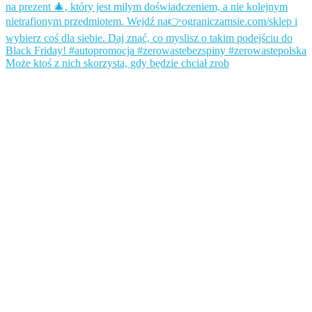
Może ktoś z nich skorzysta, gdy będzie chciał zrob