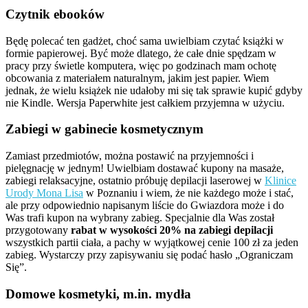
Czytnik ebooków
Będę polecać ten gadżet, choć sama uwielbiam czytać książki w
formie papierowej. Być może dlatego, że całe dnie spędzam w
pracy przy świetle komputera, więc po godzinach mam ochotę
obcowania z materiałem naturalnym, jakim jest papier. Wiem
jednak, że wielu książek nie udałoby mi się tak sprawie kupić gdyby
nie Kindle. Wersja Paperwhite jest całkiem przyjemna w użyciu.
Zabiegi w gabinecie kosmetycznym
Zamiast przedmiotów, można postawić na przyjemności i
pielęgnację w jednym! Uwielbiam dostawać kupony na masaże,
zabiegi relaksacyjne, ostatnio próbuję depilacji laserowej w
Klinice
Urody Mona Lisa
w Poznaniu i wiem, że nie każdego może i stać,
ale przy odpowiednio napisanym liście do Gwiazdora może i do
Was trafi kupon na wybrany zabieg. Specjalnie dla Was został
przygotowany
rabat w wysokości 20% na zabiegi depilacji
wszystkich partii ciała, a pachy w wyjątkowej cenie 100 zł za jeden
zabieg. Wystarczy przy zapisywaniu się podać hasło „Ograniczam
Się”.
Domowe kosmetyki, m.in. mydła