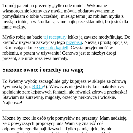
To mój patent na prezenty „tylko ode mnie”. Wykonane
własnoręcznie kremy czy mydła mówią obdarowywanemu:
pomyślałam o tobie wcześniej, miesiąc temu już robiłam mydła z
myślą o tobie, a w środku są same najlepsze składniki, bo jesteś dla
mnie ważny.
Mydło robię na bazie
tej receptury
lekko ją zawsze modyfikując. Do
kremów używam zazwyczaj tego
przepisu
. Niezłą i prostą opcją są
też musujące kule /
serca do kąpieli
. Czysta przyjemność w
robieniu, a potem w używaniu! Cenowo jest to niezbyt drogi
prezent, ale urok rozsiewa niemały.
Suszone owoce i orzechy na wagę
To świetny wybór, szczególnie gdy kupujesz w sklepie ze zdrową
żywnością (np.
BIOrę
!). Wówczas nie jest to tylko smakołyk czy
spełnienie zero łejstowych fantazji, ale również zdrowa przekąska!
Stawiam na żurawinę, migdały, orzechy nerkowca i włoskie.
Najlepsze!
Można by rzec ile osób tyle pomysłów na prezenty. Mam nadzieję,
że z powyższych propozycji uda Wam się znaleźć coś
odpowiedniego dla najbliższych. Tylko pamiętajcie, by nie