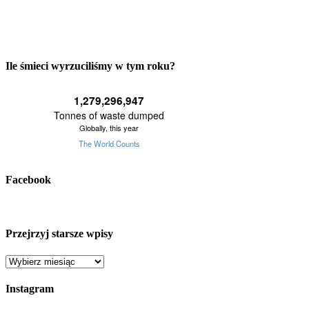
Ile śmieci wyrzuciliśmy w tym roku?
Facebook
Przejrzyj starsze wpisy
Przejrzyj
starsze
wpisy
Instagram