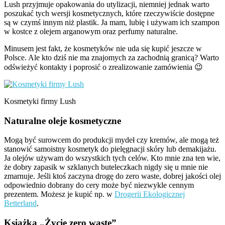
Lush przyjmuje opakowania do utylizacji, niemniej jednak warto
poszukać tych wersji kosmetycznych, które rzeczywiście dostępne
są w czymś innym niż plastik. Ja mam, lubię i używam ich szampon
w kostce z olejem arganowym oraz perfumy naturalne.
Minusem jest fakt, że kosmetyków nie uda się kupić jeszcze w
Polsce. Ale kto dziś nie ma znajomych za zachodnią granicą? Warto
odświeżyć kontakty i poprosić o zrealizowanie zamówienia 😉
Kosmetyki firmy Lush
Naturalne oleje kosmetyczne
Mogą być surowcem do produkcji mydeł czy kremów, ale mogą też
stanowić samoistny kosmetyk do pielęgnacji skóry lub demakijażu.
Ja olejów używam do wszystkich tych celów. Kto mnie zna ten wie,
że dobry zapasik w szklanych buteleczkach nigdy się u mnie nie
zmarnuje. Jeśli ktoś zaczyna drogę do zero waste, dobrej jakości olej
odpowiednio dobrany do cery może być niezwykle cennym
prezentem. Możesz je kupić np. w
Drogerii Ekologicznej
Betterland
.
Książka „Życie zero waste”