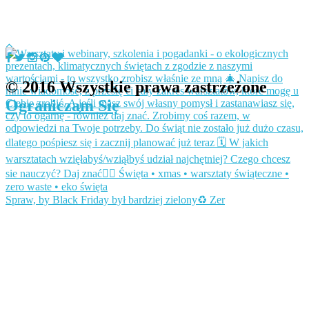
© 2016 Wszystkie prawa zastrzeżone
Ograniczam Się
Spraw, by Black Friday był bardziej zielony♻️ Zer