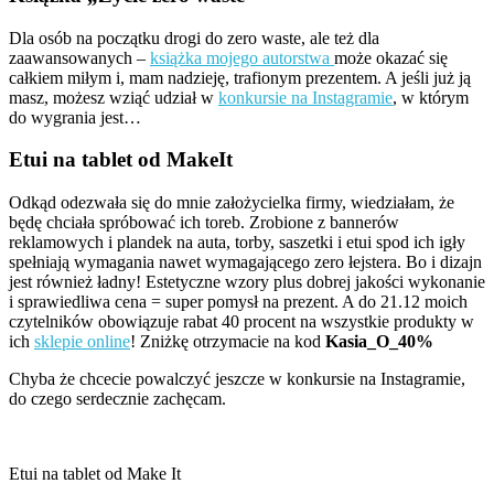
Dla osób na początku drogi do zero waste, ale też dla
zaawansowanych –
książka mojego autorstwa
może okazać się
całkiem miłym i, mam nadzieję, trafionym prezentem. A jeśli już ją
masz, możesz wziąć udział w
konkursie na Instagramie
, w którym
do wygrania jest…
Etui na tablet od MakeIt
Odkąd odezwała się do mnie założycielka firmy, wiedziałam, że
będę chciała spróbować ich toreb. Zrobione z bannerów
reklamowych i plandek na auta, torby, saszetki i etui spod ich igły
spełniają wymagania nawet wymagającego zero łejstera. Bo i dizajn
jest również ładny! Estetyczne wzory plus dobrej jakości wykonanie
i sprawiedliwa cena = super pomysł na prezent. A do 21.12 moich
czytelników obowiązuje rabat 40 procent na wszystkie produkty w
ich
sklepie online
! Zniżkę otrzymacie na kod
Kasia_O_40%
Chyba że chcecie powalczyć jeszcze w konkursie na Instagramie,
do czego serdecznie zachęcam.
Etui na tablet od Make It