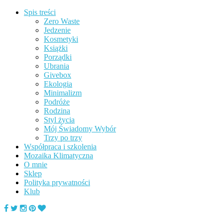
Spis treści
Zero Waste
Jedzenie
Kosmetyki
Książki
Porządki
Ubrania
Givebox
Ekologia
Minimalizm
Podróże
Rodzina
Styl życia
Mój Świadomy Wybór
Trzy po trzy
Współpraca i szkolenia
Mozaika Klimatyczna
O mnie
Sklep
Polityka prywatności
Klub