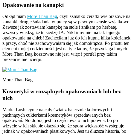
Opakowanie na kanapki
Odkąd mam
More Than Bag
, czyli szmatko-ceratki wielorazowe na
kanapki, drugie śniadania w pracy są w pewnym sensie wyjątkowe.
Zawsze jak zostawiam kanapkę na stole i znikam po herbatę,
wszyscy wiedzą, że tu siedzę JA. Nikt inny nie ma tak fajnego
opakowania na chleb! Zachęciłam już do ich kupna kilka koleżanek
z pracy, choć nie zachowywałam się jak domokrążca. Po prostu ten
element mojej codzienności jest na tyle ładny, że przyciąga innych.
More Than Bag kosztowne nie jest, więc i portfel przy takim
prezencie nie ucierpi.
More Than Bag
Kosmetyki w rozsądnych opakowaniach lub bez
nich
Marka Lush słynie na cały świat z bajecznie kolorowych i
pachnących cukierkami kosmetyków sprzedawanych bez
opakowań. No dobra, jest to częściowa o nich prawda, bo po
wizycie w ich sklepie okazało się, że spora większość występuje
jednak w opakowaniach plastikowych. Jest tu dłuższa historia, bo