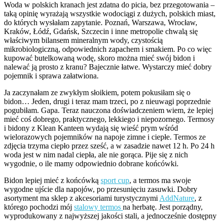
Woda w polskich kranach jest zdatna do picia, bez przegotowania –
taką opinię wyrażają wszystkie wodociągi z dużych, polskich miast,
do których wysłałam zapytanie. Poznań, Warszawa, Wrocław,
Kraków, Łódź, Gdańsk, Szczecin i inne metropolie chwalą się
właściwym bilansem mineralnym wody, czystością
mikrobiologiczną, odpowiednich zapachem i smakiem. Po co więc
kupować butelkowaną wodę, skoro można mieć swój bidon i
nalewać ją prosto z kranu? Bajecznie łatwe. Wystarczy mieć dobry
pojemnik i sprawa załatwiona.
Ja zaczynałam ze zwykłym słoikiem, potem pokusiłam się o
bidon… Jeden, drugi i teraz mam trzeci, po z nieuwagi poprzednie
pogubiłam. Gapa. Teraz nauczona doświadczeniem wiem, że lepiej
mieć coś dobrego, praktycznego, lekkiego i niepozornego. Termosy
i bidony z Klean Kanteen wydają się wieść prym wśród
wielorazowych pojemników na napoje zimne i ciepłe. Termos ze
zdjęcia trzyma ciepło przez sześć, a w zasadzie nawet 12 h. Po 24 h
woda jest w nim nadal ciepła, ale nie gorąca. Pije się z nich
wygodnie, o ile mamy odpowiednio dobrane końcówki.
Bidon lepiej mieć z końcówką
sport cup
, a termos ma swoje
wygodne ujście dla napojów, po przesunięciu zasuwki. Dobry
asortyment ma sklep z akcesoriami turystycznymi
AddNature
, z
którego pochodzi mój
stalowy termos
na herbatę. Jest porządny,
wyprodukowany z najwyższej jakości stali, a jednocześnie dostępny