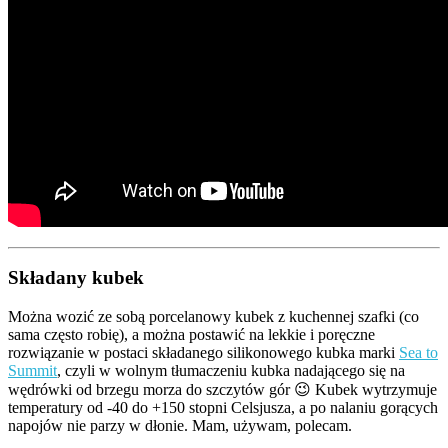
Składany kubek
Można wozić ze sobą porcelanowy kubek z kuchennej szafki (co
sama często robię), a można postawić na lekkie i poręczne
rozwiązanie w postaci składanego silikonowego kubka marki
Sea to
Summit
, czyli w wolnym tłumaczeniu kubka nadającego się na
wędrówki od brzegu morza do szczytów gór 😉 Kubek wytrzymuje
temperatury od -40 do +150 stopni Celsjusza, a po nalaniu gorących
napojów nie parzy w dłonie. Mam, używam, polecam.