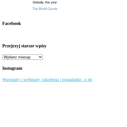
Facebook
Przejrzyj starsze wpisy
Przejrzyj
starsze
wpisy
Instagram
Warsztaty i webinary, szkolenia i pogadanki - o ek