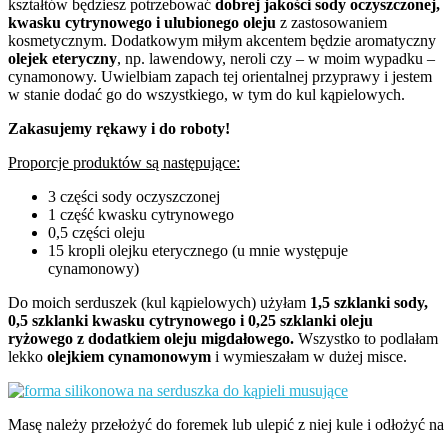
kształtów będziesz potrzebować
dobrej jakości sody oczyszczonej,
kwasku cytrynowego i ulubionego oleju
z zastosowaniem
kosmetycznym. Dodatkowym miłym akcentem będzie aromatyczny
olejek eteryczny
, np. lawendowy, neroli czy – w moim wypadku –
cynamonowy. Uwielbiam zapach tej orientalnej przyprawy i jestem
w stanie dodać go do wszystkiego, w tym do kul kąpielowych.
Zakasujemy rękawy i do roboty!
Proporcje produktów są następujące:
3 części sody oczyszczonej
1 część kwasku cytrynowego
0,5 części oleju
15 kropli olejku eterycznego (u mnie występuje
cynamonowy)
Do moich serduszek (kul kąpielowych) użyłam
1,5 szklanki sody,
0,5 szklanki kwasku cytrynowego i 0,25 szklanki oleju
ryżowego z dodatkiem oleju migdałowego.
Wszystko to podlałam
lekko
olejkiem cynamonowym
i wymieszałam w dużej misce.
Masę należy przełożyć do foremek lub ulepić z niej kule i odłożyć n