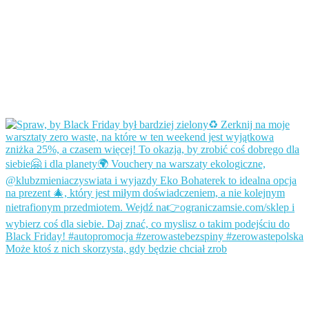
Może ktoś z nich skorzysta, gdy będzie chciał zrob