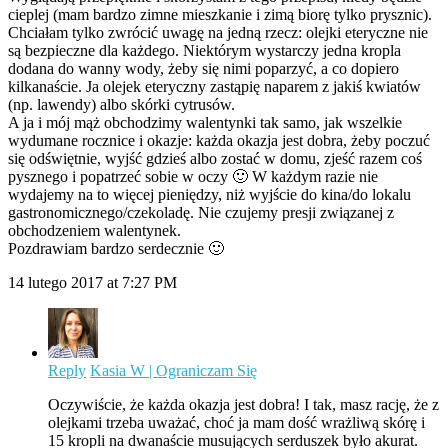
cieplej (mam bardzo zimne mieszkanie i zimą biorę tylko prysznic).
Chciałam tylko zwrócić uwagę na jedną rzecz: olejki eteryczne nie
są bezpieczne dla każdego. Niektórym wystarczy jedna kropla
dodana do wanny wody, żeby się nimi poparzyć, a co dopiero
kilkanaście. Ja olejek eteryczny zastąpię naparem z jakiś kwiatów
(np. lawendy) albo skórki cytrusów.
A ja i mój mąż obchodzimy walentynki tak samo, jak wszelkie
wydumane rocznice i okazje: każda okazja jest dobra, żeby poczuć
się odświętnie, wyjść gdzieś albo zostać w domu, zjeść razem coś
pysznego i popatrzeć sobie w oczy 🙂 W każdym razie nie
wydajemy na to więcej pieniędzy, niż wyjście do kina/do lokalu
gastronomicznego/czekoladę. Nie czujemy presji związanej z
obchodzeniem walentynek.
Pozdrawiam bardzo serdecznie 🙂
14 lutego 2017 at 7:27 PM
Reply
Kasia W | Ograniczam Się
Oczywiście, że każda okazja jest dobra! I tak, masz rację, że z
olejkami trzeba uważać, choć ja mam dość wrażliwą skórę i
15 kropli na dwanaście musujących serduszek było akurat.