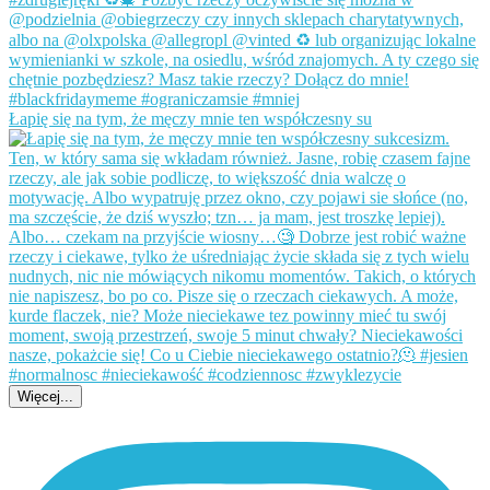
Łapię się na tym, że męczy mnie ten współczesny su
Więcej...