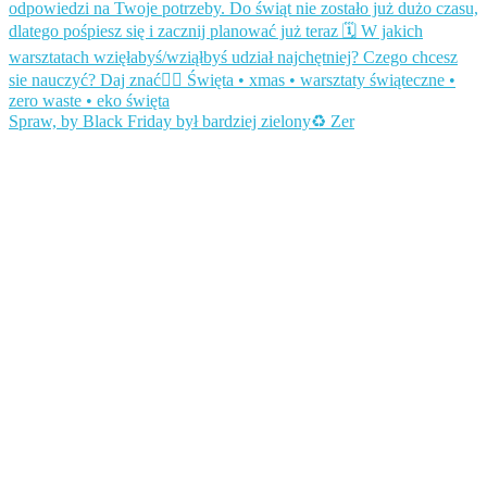
Spraw, by Black Friday był bardziej zielony♻️ Zer