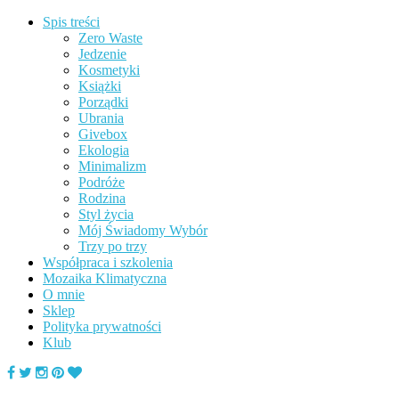
Spis treści
Zero Waste
Jedzenie
Kosmetyki
Książki
Porządki
Ubrania
Givebox
Ekologia
Minimalizm
Podróże
Rodzina
Styl życia
Mój Świadomy Wybór
Trzy po trzy
Współpraca i szkolenia
Mozaika Klimatyczna
O mnie
Sklep
Polityka prywatności
Klub