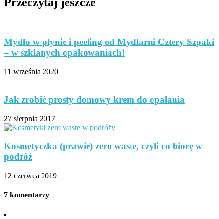
Przeczytaj jeszcze
Mydło w płynie i peeling od Mydlarni Cztery Szpaki
– w szklanych opakowaniach!
11 września 2020
Jak zrobić prosty domowy krem do opalania
27 sierpnia 2017
Kosmetyczka (prawie) zero waste, czyli co biorę w
podróż
12 czerwca 2019
7 komentarzy