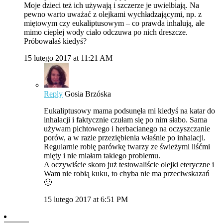
Moje dzieci też ich używają i szczerze je uwielbiają. Na
pewno warto uważać z olejkami wychładzającymi, np. z
miętowym czy eukaliptusowym – co prawda inhalują, ale
mimo ciepłej wody ciało odczuwa po nich dreszcze.
Próbowałaś kiedyś?
15 lutego 2017 at 11:21 AM
Reply
Gosia Brzóska
Eukaliptusowy mama podsunęła mi kiedyś na katar do
inhalacji i faktycznie czułam się po nim słabo. Sama
używam pichtowego i herbacianego na oczyszczanie
porów, a w razie przeziębienia właśnie po inhalacji.
Regularnie robię parówkę twarzy ze świeżymi liśćmi
mięty i nie miałam takiego problemu.
A oczywiście skoro już testowaliście olejki eteryczne i
Wam nie robią kuku, to chyba nie ma przeciwskazań
🙂
15 lutego 2017 at 6:51 PM