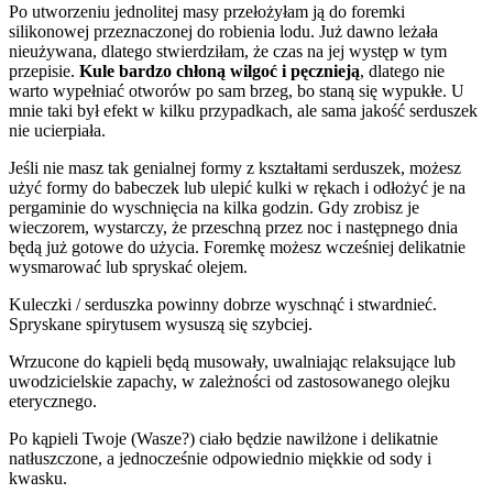
Po utworzeniu jednolitej masy przełożyłam ją do foremki
silikonowej przeznaczonej do robienia lodu. Już dawno leżała
nieużywana, dlatego stwierdziłam, że czas na jej występ w tym
przepisie.
Kule bardzo chłoną wilgoć i pęcznieją
, dlatego nie
warto wypełniać otworów po sam brzeg, bo staną się wypukłe. U
mnie taki był efekt w kilku przypadkach, ale sama jakość serduszek
nie ucierpiała.
Jeśli nie masz tak genialnej formy z kształtami serduszek, możesz
użyć formy do babeczek lub ulepić kulki w rękach i odłożyć je na
pergaminie do wyschnięcia na kilka godzin. Gdy zrobisz je
wieczorem, wystarczy, że przeschną przez noc i następnego dnia
będą już gotowe do użycia. Foremkę możesz wcześniej delikatnie
wysmarować lub spryskać olejem.
Kuleczki / serduszka powinny dobrze wyschnąć i stwardnieć.
Spryskane spirytusem wysuszą się szybciej.
Wrzucone do kąpieli będą musowały, uwalniając relaksujące lub
uwodzicielskie zapachy, w zależności od zastosowanego olejku
eterycznego.
Po kąpieli Twoje (Wasze?) ciało będzie nawilżone i delikatnie
natłuszczone, a jednocześnie odpowiednio miękkie od sody i
kwasku.