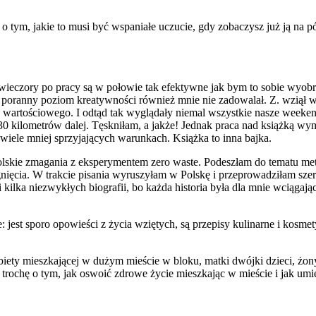
 o tym, jakie to musi być wspaniałe uczucie, gdy zobaczysz już ją na 
wieczory po pracy są w połowie tak efektywne jak bym to sobie wyobr
poranny poziom kreatywności również mnie nie zadowalał. Z. wziął w
oś wartościowego. I odtąd tak wyglądały niemal wszystkie nasze weeke
 kilometrów dalej. Tęskniłam, a jakże! Jednak praca nad książką wymag
wiele mniej sprzyjających warunkach. Książka to inna bajka.
skie zmagania z eksperymentem zero waste. Podeszłam do tematu metod
ągnięcia. W trakcie pisania wyruszyłam w Polskę i przeprowadziłam s
 kilka niezwykłych biografii, bo każda historia była dla mnie wciągają
e: jest sporo opowieści z życia wziętych, są przepisy kulinarne i kosm
obiety mieszkającej w dużym mieście w bloku, matki dwójki dzieci, żony
k trochę o tym, jak oswoić zdrowe życie mieszkając w mieście i jak um