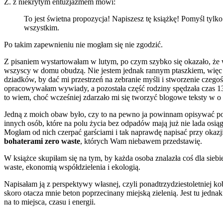
Z. z niekrytym entuzjazmem mówi:
To jest świetna propozycja! Napiszesz tę książkę! Pomyśl tylko
wszystkim.
Po takim zapewnieniu nie mogłam się nie zgodzić.
Z pisaniem wystartowałam w lutym, po czym szybko się okazało, że 
wszyscy w domu obudzą. Nie jestem jednak rannym ptaszkiem, więc 
dziadków, by dać mi przestrzeń na zebranie myśli i stworzenie czeg
opracowywałam wywiady, a pozostała część rodziny spędzała czas 130
to wiem, choć wcześniej zdarzało mi się tworzyć blogowe teksty w o 
Jedną z moich obaw było, czy to na pewno ja powinnam opisywać pol
innych osób, które na polu życia bez odpadów mają już nie lada osi
Mogłam od nich czerpać garściami i tak naprawdę napisać przy okazji
bohaterami zero waste
, których Wam niebawem przedstawię.
W książce skupiłam się na tym, by każda osoba znalazła coś dla siebi
waste, ekonomią współdzielenia i ekologią.
Napisałam ją z perspektywy własnej, czyli ponadtrzydziestoletniej k
skoro otacza mnie beton poprzecinany miejską zielenią. Jest tu jedna
na to miejsca, czasu i energii.