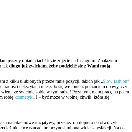
am pyszny obiad: ciach! idzie zdjęcie na Instagram. Znalazłam
k tak
długo już zwlekam, żeby podzielić się z Wami moją
m z kilku ulubionych przeze mnie pozycji, takich jak „
Slow fashion
”
ej radości i ekscytacji mieszało się we mnie z poczuciem obawy, czy
 wiem, że świetnie sobie w tym radzą! Poza tym, mam pracę na pełen
em robię
kosmetyki
. I – być może w wolnej chwili, która się
 na takie nowe inicjatywy, przecież on dopiero co otworzył
cież nie chcę rzucać, bo przynosi mi ona wiele satysfakcji. Na co