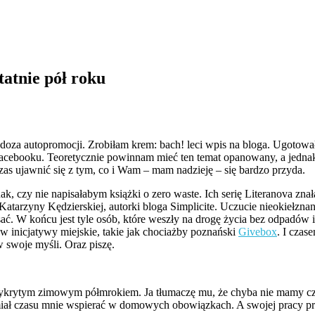
tatnie pół roku
doza autopromocji. Zrobiłam krem: bach! leci wpis na bloga. Ugotował
Facebooku. Teoretycznie powinnam mieć ten temat opanowany, a jedna
zas ujawnić się z tym, co i Wam – mam nadzieję – się bardzo przyda.
 czy nie napisałabym książki o zero waste. Ich serię Literanova znała
atarzyny Kędzierskiej, autorki bloga Simplicite. Uczucie nieokiełznan
. W końcu jest tyle osób, które weszły na drogę życia bez odpadów i
 w inicjatywy miejskie, takie jak chociażby poznański
Givebox
. I czas
w swoje myśli. Oraz piszę.
rytym zimowym półmrokiem. Ja tłumaczę mu, że chyba nie mamy czasu
miał czasu mnie wspierać w domowych obowiązkach. A swojej pracy prze