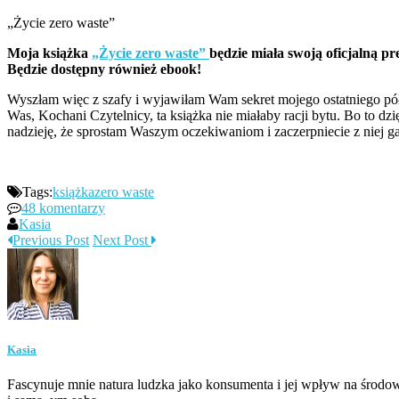
„Życie zero waste”
Moja książka
„Życie zero waste”
będzie miała swoją oficjalną p
Będzie dostępny również ebook!
Wyszłam więc z szafy i wyjawiłam Wam sekret mojego ostatniego półr
Was, Kochani Czytelnicy, ta książka nie miałaby racji bytu. Bo to dz
nadzieję, że sprostam Waszym oczekiwaniom i zaczerpniecie z niej ga
Tags:
książka
zero waste
48 komentarzy
Kasia
Previous Post
Next Post
Kasia
Fascynuje mnie natura ludzka jako konsumenta i jej wpływ na środow