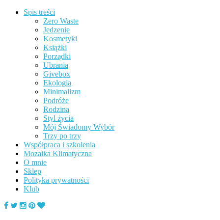
Spis treści
Zero Waste
Jedzenie
Kosmetyki
Książki
Porządki
Ubrania
Givebox
Ekologia
Minimalizm
Podróże
Rodzina
Styl życia
Mój Świadomy Wybór
Trzy po trzy
Współpraca i szkolenia
Mozaika Klimatyczna
O mnie
Sklep
Polityka prywatności
Klub