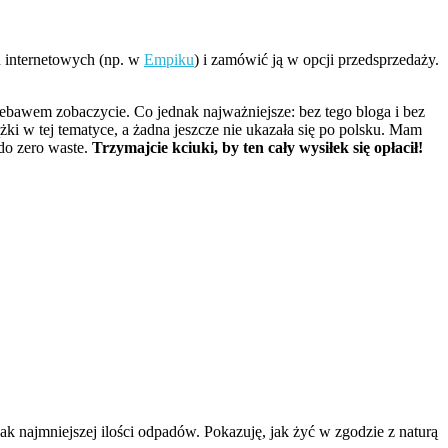
h internetowych (np. w
Empiku
) i zamówić ją w opcji przedsprzedaży.
iebawem zobaczycie. Co jednak najważniejsze: bez tego bloga i bez
żki w tej tematyce, a żadna jeszcze nie ukazała się po polsku. Mam
 do zero waste.
Trzymajcie kciuki, by ten cały wysiłek się opłacił!
k najmniejszej ilości odpadów. Pokazuję, jak żyć w zgodzie z naturą