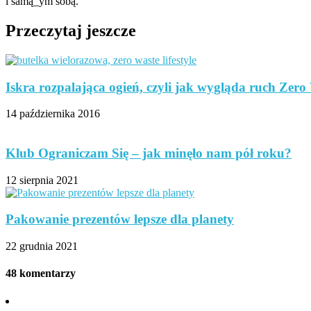
i samą_ym sobą.
Przeczytaj jeszcze
Iskra rozpalająca ogień, czyli jak wygląda ruch Zero
14 października 2016
Klub Ograniczam Się – jak minęło nam pół roku?
12 sierpnia 2021
Pakowanie prezentów lepsze dla planety
22 grudnia 2021
48 komentarzy