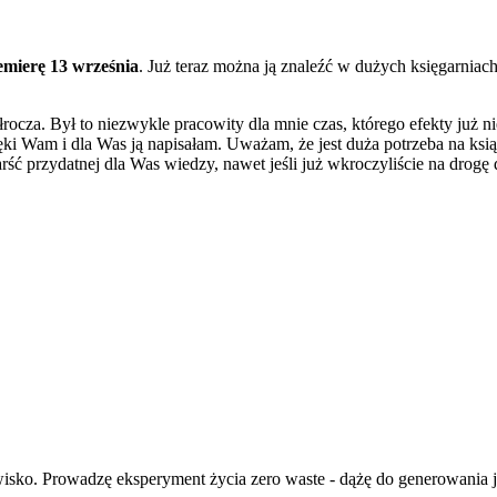
remierę 13 września
. Już teraz można ją znaleźć w dużych księgarniac
ocza. Był to niezwykle pracowity dla mnie czas, którego efekty już n
ięki Wam i dla Was ją napisałam. Uważam, że jest duża potrzeba na ksią
rść przydatnej dla Was wiedzy, nawet jeśli już wkroczyliście na drogę
isko. Prowadzę eksperyment życia zero waste - dążę do generowania ja