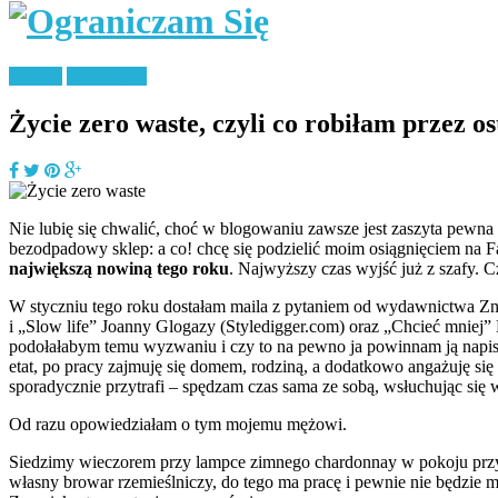
Książki
Zero Waste
Życie zero waste, czyli co robiłam przez os
Nie lubię się chwalić, choć w blogowaniu zawsze jest zaszyta pewna 
bezodpadowy sklep: a co! chcę się podzielić moim osiągnięciem na 
największą nowiną tego roku
. Najwyższy czas wyjść już z szafy. C
W styczniu tego roku dostałam maila z pytaniem od wydawnictwa Znak,
i „Slow life” Joanny Glogazy (Styledigger.com) oraz „Chcieć mniej” K
podołałabym temu wyzwaniu i czy to na pewno ja powinnam ją napisać
etat, po pracy zajmuję się domem, rodziną, a dodatkowo angażuję się
sporadycznie przytrafi – spędzam czas sama ze sobą, wsłuchując się 
Od razu opowiedziałam o tym mojemu mężowi.
Siedzimy wieczorem przy lampce zimnego chardonnay w pokoju przyk
własny browar rzemieślniczy, do tego ma pracę i pewnie nie będzie 