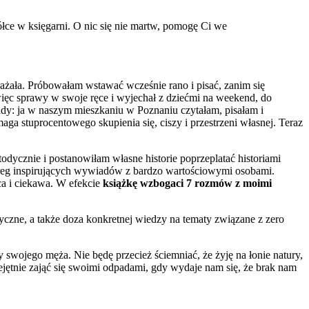
półce w księgarni. O nic się nie martw, pomogę Ci we
ażała. Próbowałam wstawać wcześnie rano i pisać, zanim się
ięc sprawy w swoje ręce i wyjechał z dziećmi na weekend, do
ndy: ja w naszym mieszkaniu w Poznaniu czytałam, pisałam i
a stuprocentowego skupienia się, ciszy i przestrzeni własnej. Teraz
ycznie i postanowiłam własne historie poprzeplatać historiami
zereg inspirujących wywiadów z bardzo wartościowymi osobami.
ca i ciekawa. W efekcie
książkę wzbogaci 7 rozmów z moimi
etyczne, a także doza konkretnej wiedzy na tematy związane z zero
 swojego męża. Nie będę przecież ściemniać, że żyję na łonie natury,
iejętnie zająć się swoimi odpadami, gdy wydaje nam się, że brak nam