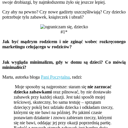
swoje drobiazgi, by najmłodszemu żyło się jeszcze lepiej.
Czy aby na pewno? Czy nowe gadżety uszczęśliwiają? Czy dziecko
potrzebuje tylu zabawek, książeczek i ubrań?
#1*
Jak być mądrym rodzicem i nie zginąć wobec rozkręconego
marketingu celującego w rodziców?
Jak wygląda minimalizm, gdy w domu są dzieci? Co mówią
minimaliści?
Marta, autorka bloga
Pani Poczytalna
, radzi:
Moje sposoby są najprostsze: staram się
nie zarzucać
dziecka zabawkami
oraz pilnować, by nie dostawało
zabawek przy każdej okazji. Jest taki sposób mojej
teściowej, skuteczny, bo sama testuję – sprzątam
dziecięcy pokój bez udziału dziecka i odkładam rzeczy,
którymi się nie bawi na później. Po jakimś czasie
ponawiam działanie i znowu zabieram rzeczy, którymi
się nie bawi, oddając jej przy okazji poprzednią partię.
Radość z nowych-starych zabawek jest bardzo duża.