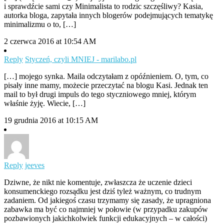
i sprawdźcie sami czy Minimalista to rodzic szczęśliwy? Kasia,
autorka bloga, zapytała innych blogerów podejmujących tematykę
minimalizmu o to, […]
2 czerwca 2016 at 10:54 AM
Reply
Styczeń, czyli MNIEJ - marilabo.pl
[…] mojego synka. Maila odczytałam z opóźnieniem. O, tym, co
pisały inne mamy, możecie przeczytać na blogu Kasi. Jednak ten
mail to był drugi impuls do tego styczniowego mniej, którym
właśnie żyję. Wiecie, […]
19 grudnia 2016 at 10:15 AM
Reply
jeeves
Dziwne, że nikt nie komentuje, zwłaszcza że uczenie dzieci
konsumenckiego rozsądku jest dziś tyleż ważnym, co trudnym
zadaniem. Od jakiegoś czasu trzymamy się zasady, że upragniona
zabawka ma być co najmniej w połowie (w przypadku zakupów
pozbawionych jakichkolwiek funkcji edukacyjnych – w całości)