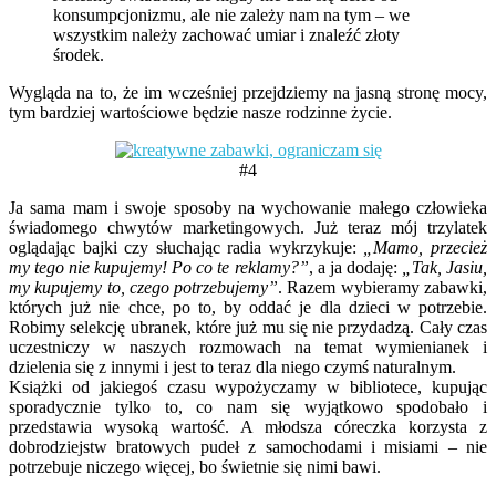
konsumpcjonizmu, ale nie zależy nam na tym – we
wszystkim należy zachować umiar i znaleźć złoty
środek.
Wygląda na to, że im wcześniej przejdziemy na jasną stronę mocy,
tym bardziej wartościowe będzie nasze rodzinne życie.
#4
Ja sama mam i swoje sposoby na wychowanie małego człowieka
świadomego chwytów marketingowych. Już teraz mój trzylatek
oglądając bajki czy słuchając radia wykrzykuje:
„Mamo, przecież
my tego nie kupujemy! Po co te reklamy?”
, a ja dodaję:
„Tak, Jasiu,
my kupujemy to, czego potrzebujemy”
. Razem wybieramy zabawki,
których już nie chce, po to, by oddać je dla dzieci w potrzebie.
Robimy selekcję ubranek, które już mu się nie przydadzą. Cały czas
uczestniczy w naszych rozmowach na temat wymienianek i
dzielenia się z innymi i jest to teraz dla niego czymś naturalnym.
Książki od jakiegoś czasu wypożyczamy w bibliotece, kupując
sporadycznie tylko to, co nam się wyjątkowo spodobało i
przedstawia wysoką wartość. A młodsza córeczka korzysta z
dobrodziejstw bratowych pudeł z samochodami i misiami – nie
potrzebuje niczego więcej, bo świetnie się nimi bawi.