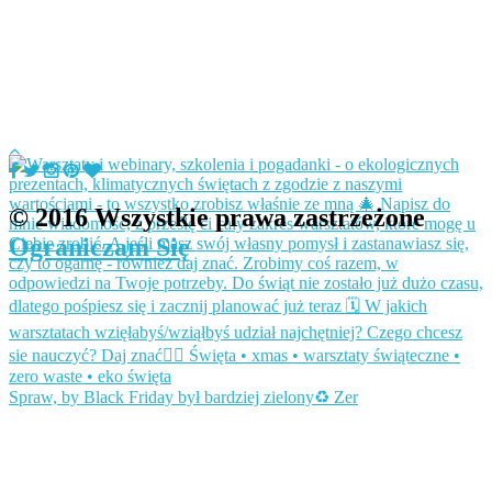
© 2016 Wszystkie prawa zastrzeżone
Ograniczam Się
Spraw, by Black Friday był bardziej zielony♻️ Zer