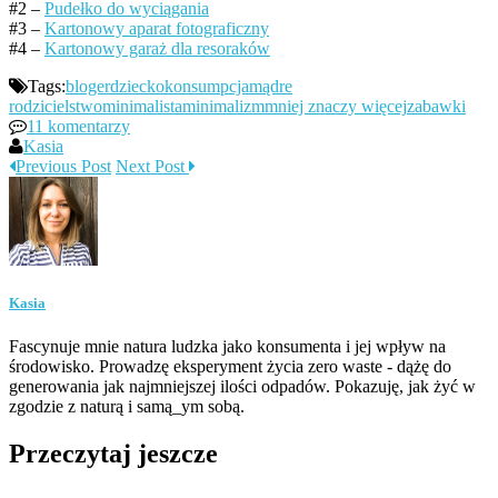
#2 –
Pudełko do wyciągania
#3 –
Kartonowy aparat fotograficzny
#4 –
Kartonowy garaż dla resoraków
Tags:
bloger
dziecko
konsumpcja
mądre
rodzicielstwo
minimalista
minimalizm
mniej znaczy więcej
zabawki
11 komentarzy
Kasia
Previous Post
Next Post
Kasia
Fascynuje mnie natura ludzka jako konsumenta i jej wpływ na
środowisko. Prowadzę eksperyment życia zero waste - dążę do
generowania jak najmniejszej ilości odpadów. Pokazuję, jak żyć w
zgodzie z naturą i samą_ym sobą.
Przeczytaj jeszcze