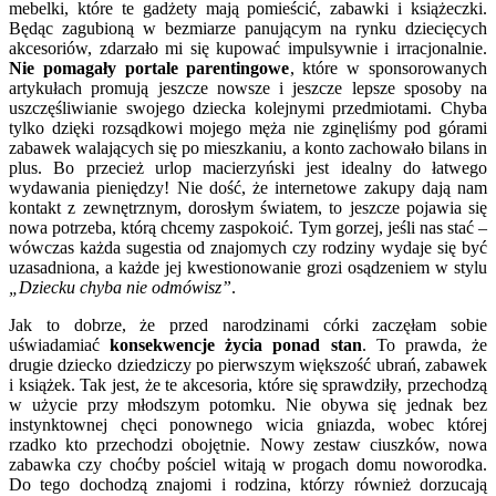
mebelki, które te gadżety mają pomieścić, zabawki i książeczki.
Będąc zagubioną w bezmiarze panującym na rynku dziecięcych
akcesoriów, zdarzało mi się kupować impulsywnie i irracjonalnie.
Nie pomagały portale parentingowe
, które w sponsorowanych
artykułach promują jeszcze nowsze i jeszcze lepsze sposoby na
uszczęśliwianie swojego dziecka kolejnymi przedmiotami. Chyba
tylko dzięki rozsądkowi mojego męża nie zginęliśmy pod górami
zabawek walających się po mieszkaniu, a konto zachowało bilans in
plus. Bo przecież urlop macierzyński jest idealny do łatwego
wydawania pieniędzy! Nie dość, że internetowe zakupy dają nam
kontakt z zewnętrznym, dorosłym światem, to jeszcze pojawia się
nowa potrzeba, którą chcemy zaspokoić. Tym gorzej, jeśli nas stać –
wówczas każda sugestia od znajomych czy rodziny wydaje się być
uzasadniona, a każde jej kwestionowanie grozi osądzeniem w stylu
„Dziecku chyba nie odmówisz”
.
Jak to dobrze, że przed narodzinami córki zaczęłam sobie
uświadamiać
konsekwencje życia ponad stan
. To prawda, że
drugie dziecko dziedziczy po pierwszym większość ubrań, zabawek
i książek. Tak jest, że te akcesoria, które się sprawdziły, przechodzą
w użycie przy młodszym potomku. Nie obywa się jednak bez
instynktownej chęci ponownego wicia gniazda, wobec której
rzadko kto przechodzi obojętnie. Nowy zestaw ciuszków, nowa
zabawka czy choćby pościel witają w progach domu noworodka.
Do tego dochodzą znajomi i rodzina, którzy również dorzucają