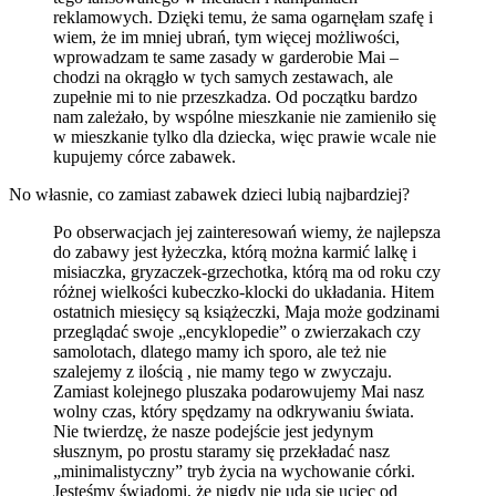
reklamowych. Dzięki temu, że sama ogarnęłam szafę i
wiem, że im mniej ubrań, tym więcej możliwości,
wprowadzam te same zasady w garderobie Mai –
chodzi na okrągło w tych samych zestawach, ale
zupełnie mi to nie przeszkadza. Od początku bardzo
nam zależało, by wspólne mieszkanie nie zamieniło się
w mieszkanie tylko dla dziecka, więc prawie wcale nie
kupujemy córce zabawek.
No własnie, co zamiast zabawek dzieci lubią najbardziej?
Po obserwacjach jej zainteresowań wiemy, że najlepsza
do zabawy jest łyżeczka, którą można karmić lalkę i
misiaczka, gryzaczek-grzechotka, którą ma od roku czy
różnej wielkości kubeczko-klocki do układania. Hitem
ostatnich miesięcy są książeczki, Maja może godzinami
przeglądać swoje „encyklopedie” o zwierzakach czy
samolotach, dlatego mamy ich sporo, ale też nie
szalejemy z ilością , nie mamy tego w zwyczaju.
Zamiast kolejnego pluszaka podarowujemy Mai nasz
wolny czas, który spędzamy na odkrywaniu świata.
Nie twierdzę, że nasze podejście jest jedynym
słusznym, po prostu staramy się przekładać nasz
„minimalistyczny” tryb życia na wychowanie córki.
Jesteśmy świadomi, że nigdy nie uda się uciec od