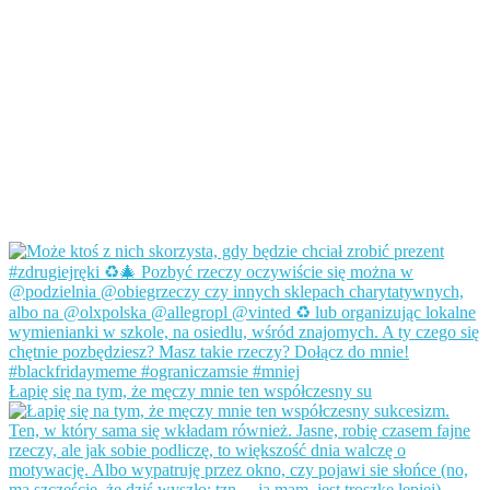
Łapię się na tym, że męczy mnie ten współczesny su