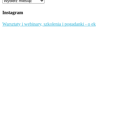
Przejrzyj
starsze
wpisy
Instagram
Warsztaty i webinary, szkolenia i pogadanki - o ek