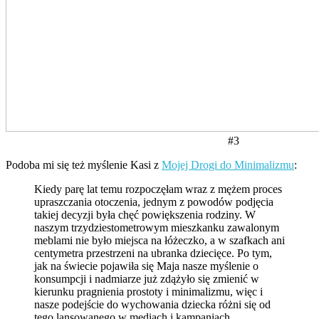
#3
Podoba mi się też myślenie Kasi z
Mojej Drogi do Minimalizmu
:
Kiedy parę lat temu rozpoczęłam wraz z mężem proces
upraszczania otoczenia, jednym z powodów podjęcia
takiej decyzji była chęć powiększenia rodziny. W
naszym trzydziestometrowym mieszkanku zawalonym
meblami nie było miejsca na łóżeczko, a w szafkach ani
centymetra przestrzeni na ubranka dziecięce. Po tym,
jak na świecie pojawiła się Maja nasze myślenie o
konsumpcji i nadmiarze już zdążyło się zmienić w
kierunku pragnienia prostoty i minimalizmu, więc i
nasze podejście do wychowania dziecka różni się od
tego lansowanego w mediach i kampaniach