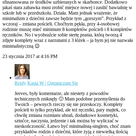
sfinansowana ze środków uzbieranych w skarbonce. Dodatkowo
jakaś stara zabawka musi zrobić miejsce nowej i zasilić bawialnię w
szkole lub w przedszkolu. Działa. Mam jednak wrażenie, że
minimalizm z dziećmi zawsze będzie tym „gorszym”. Przykład z
wczoraj – zmiana pościeli. Choćbym pękła, przy 4-osobowej
rodzinie muszę mieć minimum 8 kompletów pościeli i 8 kompletów
ręczników. No i wyobraźcie sobie stertę prania, którą tworzą 4
zdjęte komplety wraz z narzutami z 3 łóżek – ja bym jej nie nazwała
minimalistyczną 😉
23 stycznia 2017 at 4:16 PM
Reply
Kasia W | Ograniczam Się
Jeeves, były komentarze, ale niestety z powodów
technicznych zniknęły 🙁 Mam podobne przemyślenia do
Twoich – pewnych rzeczy się nie przeskoczy. Komplety
pościeli to tylko przykład, ale też ręczniki, pary majtek, co
chwilę zmiana rozmiaru ubrań, dodatkowe kosmetyki,
sztućce, naczynia, jedzenie i tak można by wyliczać w
nieskończoność. Łatwo być minimalistą-singlem, choć znam
przykładów rodzin z dziećmi, które żyją z niewielką ilością