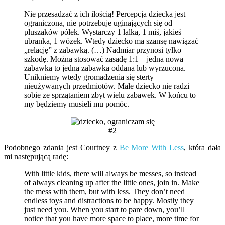
Nie przesadzać z ich ilością! Percepcja dziecka jest
ograniczona, nie potrzebuje uginających się od
pluszaków półek. Wystarczy 1 lalka, 1 miś, jakieś
ubranka, 1 wózek. Wtedy dziecko ma szansę nawiązać
„relację” z zabawką. (…) Nadmiar przynosi tylko
szkodę. Można stosować zasadę 1:1 – jedna nowa
zabawka to jedna zabawka oddana lub wyrzucona.
Unikniemy wtedy gromadzenia się sterty
nieużywanych przedmiotów. Małe dziecko nie radzi
sobie ze sprzątaniem zbyt wielu zabawek. W końcu to
my będziemy musieli mu pomóc.
#2
Podobnego zdania jest Courtney z
Be More With Less
, która dała
mi następującą radę:
With little kids, there will always be messes, so instead
of always cleaning up after the little ones, join in. Make
the mess with them, but with less. They don’t need
endless toys and distractions to be happy. Mostly they
just need you. When you start to pare down, you’ll
notice that you have more space to place, more time for