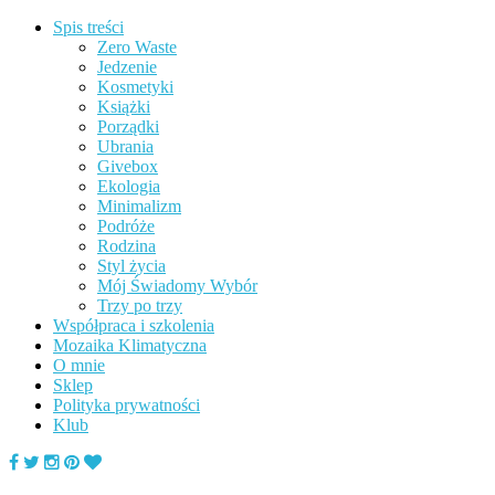
Spis treści
Zero Waste
Jedzenie
Kosmetyki
Książki
Porządki
Ubrania
Givebox
Ekologia
Minimalizm
Podróże
Rodzina
Styl życia
Mój Świadomy Wybór
Trzy po trzy
Współpraca i szkolenia
Mozaika Klimatyczna
O mnie
Sklep
Polityka prywatności
Klub