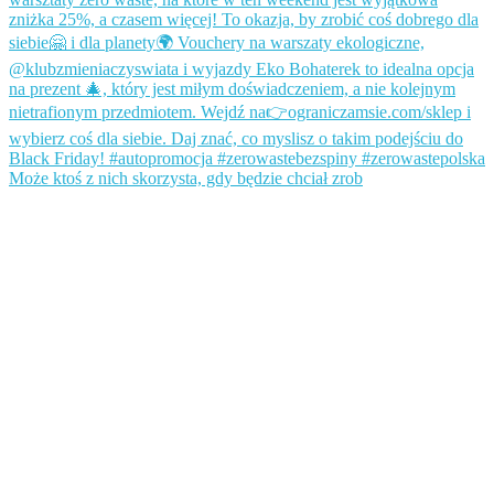
Może ktoś z nich skorzysta, gdy będzie chciał zrob