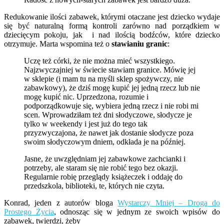
Redukowanie ilości zabawek, którymi otaczane jest dziecko wydaje
się być naturalną formą kontroli zarówno nad porządkiem w
dziecięcym pokoju, jak i nad ilością bodźców, które dziecko
otrzymuje. Marta wspomina też o
stawianiu granic
:
Uczę też córki, że nie można mieć wszystkiego.
Najzwyczajniej w świecie stawiam granice. Mówię jej
w sklepie (i mam tu na myśli sklep spożywczy, nie
zabawkowy), że dziś mogę kupić jej jedną rzecz lub nie
mogę kupić nic. Uprzedzona, rozumie i
podporządkowuje się, wybiera jedną rzecz i nie robi mi
scen. Wprowadziłam też dni słodyczowe, słodycze je
tylko w weekendy i jest już do tego tak
przyzwyczajona, że nawet jak dostanie słodycze poza
swoim słodyczowym dniem, odkłada je na później.
Jasne, że uwzględniam jej zabawkowe zachcianki i
potrzeby, ale staram się nie robić tego bez okazji.
Regularnie robię przeglądy książeczek i oddaję do
przedszkola, biblioteki, te, których nie czyta.
Konrad, jeden z autorów bloga
Wystarczy Mniej – Droga do
Prostego Życia
, odnosząc się w jednym ze swoich wpisów do
zabawek, twierdzi, żeby