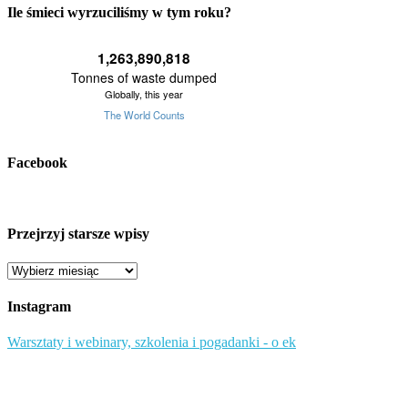
Ile śmieci wyrzuciliśmy w tym roku?
Facebook
Przejrzyj starsze wpisy
Przejrzyj
starsze
wpisy
Instagram
Warsztaty i webinary, szkolenia i pogadanki - o ek