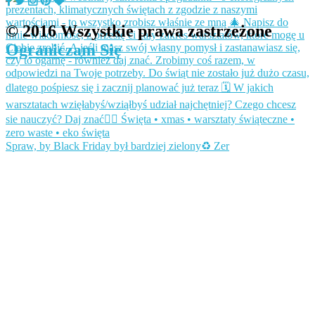
© 2016 Wszystkie prawa zastrzeżone
Ograniczam Się
Spraw, by Black Friday był bardziej zielony♻️ Zer