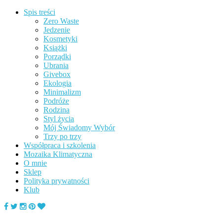
Spis treści
Zero Waste
Jedzenie
Kosmetyki
Książki
Porządki
Ubrania
Givebox
Ekologia
Minimalizm
Podróże
Rodzina
Styl życia
Mój Świadomy Wybór
Trzy po trzy
Współpraca i szkolenia
Mozaika Klimatyczna
O mnie
Sklep
Polityka prywatności
Klub