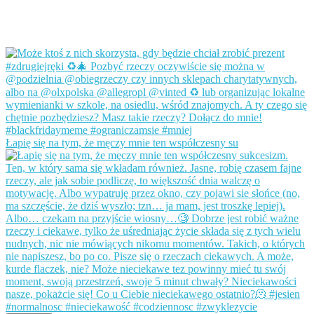
Łapię się na tym, że męczy mnie ten współczesny su