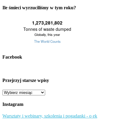
Ile śmieci wyrzuciliśmy w tym roku?
Facebook
Przejrzyj starsze wpisy
Przejrzyj
starsze
wpisy
Instagram
Warsztaty i webinary, szkolenia i pogadanki - o ek