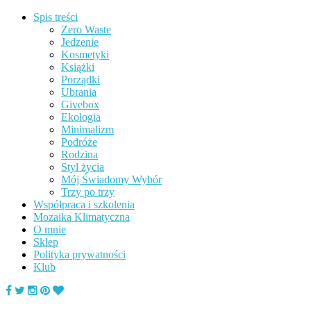
Spis treści
Zero Waste
Jedzenie
Kosmetyki
Książki
Porządki
Ubrania
Givebox
Ekologia
Minimalizm
Podróże
Rodzina
Styl życia
Mój Świadomy Wybór
Trzy po trzy
Współpraca i szkolenia
Mozaika Klimatyczna
O mnie
Sklep
Polityka prywatności
Klub