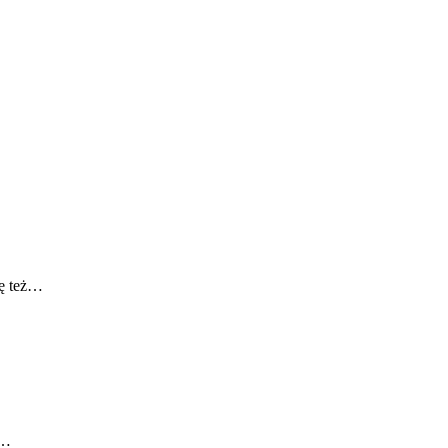
ię też…
t…