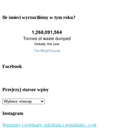
Ile śmieci wyrzuciliśmy w tym roku?
Facebook
Przejrzyj starsze wpisy
Przejrzyj
starsze
wpisy
Instagram
Warsztaty i webinary, szkolenia i pogadanki - o ek