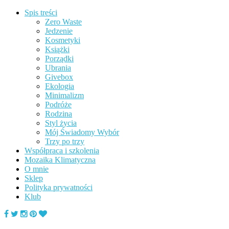
Spis treści
Zero Waste
Jedzenie
Kosmetyki
Książki
Porządki
Ubrania
Givebox
Ekologia
Minimalizm
Podróże
Rodzina
Styl życia
Mój Świadomy Wybór
Trzy po trzy
Współpraca i szkolenia
Mozaika Klimatyczna
O mnie
Sklep
Polityka prywatności
Klub