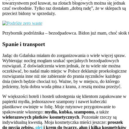
towarzystwem pod krawat, na zlotach blogowych można się jednak
czuć swobodnie. Tylko raz dostałam „dobrą radę”, że w sklepach są
przecież bidony w sprzedaży.
Przybornik podróżnika – bezodpadowca. Bidon już mam, choć słoik t
Spanie i transport
Jadąc do Gdańska miałam do zorganizowania o wiele więcej spraw.
Wybierając nocleg mogłam szukać specjalnych bezodpadowych
rozwiązań. Z doświadczenia wiem jednak, że tu wiele nie można
oczekiwać, bo nadal mało miejsc w Polsce deklaruje proekologiczne
rozwiązania inne niż nie zabieranie do prania ręczników każdego
dnia (niech będzie chociaż to). Ważne, by w miejscu, do którego
jedziemy, była dobra woda pitna z kranu, z resztą można przeżyć.
W większości hoteli i hosteli udostępnia się klientom zapakowane w
papierki mydła, jednorazowe szampony i nawet kubeczki
plastikowe owinięte w folię. Moje rutynowe przygotowanie to
spakowanie własnego:
mydła, kubka, szamponu,
a także
wielorazowych płatków kosmetycznych
. Pozostałe rzeczy są
indywidualną kwestią. Moja kosmetyczka mieści jeszcze:
proszek
do mycia zębów,
olej
i krem do twarzy, ałun i kilka kosmetyków