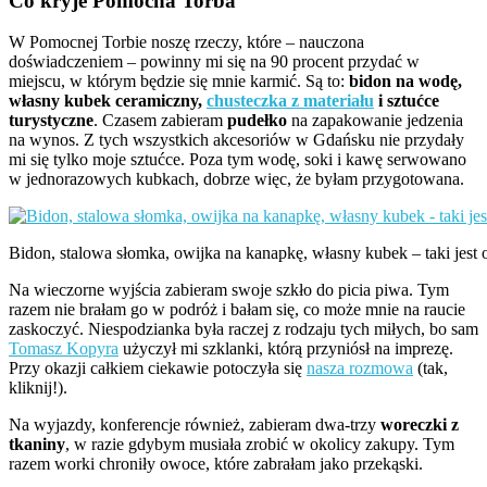
Co kryje Pomocna Torba
W Pomocnej Torbie noszę rzeczy, które – nauczona
doświadczeniem – powinny mi się na 90 procent przydać w
miejscu, w którym będzie się mnie karmić. Są to:
bidon na wodę,
własny kubek ceramiczny,
chusteczka z materiału
i sztućce
turystyczne
. Czasem zabieram
pudełko
na zapakowanie jedzenia
na wynos. Z tych wszystkich akcesoriów w Gdańsku nie przydały
mi się tylko moje sztućce. Poza tym wodę, soki i kawę serwowano
w jednorazowych kubkach, dobrze więc, że byłam przygotowana.
Bidon, stalowa słomka, owijka na kanapkę, własny kubek – taki jest 
Na wieczorne wyjścia zabieram swoje szkło do picia piwa. Tym
razem nie brałam go w podróż i bałam się, co może mnie na raucie
zaskoczyć. Niespodzianka była raczej z rodzaju tych miłych, bo sam
Tomasz Kopyra
użyczył mi szklanki, którą przyniósł na imprezę.
Przy okazji całkiem ciekawie potoczyła się
nasza rozmowa
(tak,
kliknij!).
Na wyjazdy, konferencje również, zabieram dwa-trzy
woreczki z
tkaniny
, w razie gdybym musiała zrobić w okolicy zakupy. Tym
razem worki chroniły owoce, które zabrałam jako przekąski.