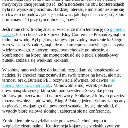
merytoryce chcę jednak pisać, która notabene na obu konferencjach
była na wysokim poziomie. Bardziej interesuje mnie odniesienie się
do kwestii odpadów: jak się spakować, jak dojechać, co zjeść, z kim
porozmawiać i przy tym dobrze się bawić.
Jeśli mnie choć trochę znacie, wiecie, że mam tendencję do
gubienia
rzeczy
. Pech chciał, że tuż przed Blog Conference Poznań zginął mi
bidon na wodę. Był piękny, stalowy i porządny, marzenie każdego
zero wastera. No ale zginął, nie miałam reprezentacyjnego naczynia
wielorazowego, z którym mogłabym chodzić po mieście, a
konferencja, na której nie mogę pokusić się o picie z plastikowej
butelki zbliżała się wielkimi krokami.
W sobotę rano wchodzę do kuchni, rozglądam się pośpiesznie w
nadziei, że chociaż mąż zostawił mi swój termos na kawę, ale nie,
termosu brak. Butelek PET oczywiście również, od dawna
nie
pijemy butelkowanej wody
. Mimowolnie mój wzrok pada na
drewnianą skrzynkę, która stoi pod krzesłem. Skrzynkę pełną
słoików po przetworach i na przetwory. Słoików, z których przecież
można również …pić wodę. Bingo! Pakuję jeden szklany zakręcany
to plecaka, owijam go dla pewności szmatką, by się nie stłukł, dla
wygody biorę stalową słomkę i zabieram się na konferencję.
Ze słoikiem nie wstydziłam się pokazywać, choć mogło to
wyglądać ekstremalnie. Konferencja kojarzy się z ekskluzywnym