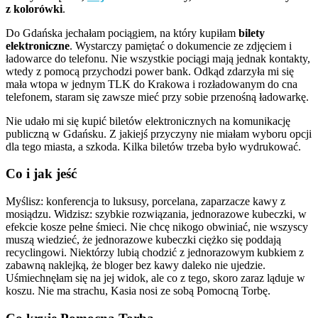
z kolorówki
.
Do Gdańska jechałam pociągiem, na który kupiłam
bilety
elektroniczne
. Wystarczy pamiętać o dokumencie ze zdjęciem i
ładowarce do telefonu. Nie wszystkie pociągi mają jednak kontakty,
wtedy z pomocą przychodzi power bank. Odkąd zdarzyła mi się
mała wtopa w jednym TLK do Krakowa i rozładowanym do cna
telefonem, staram się zawsze mieć przy sobie przenośną ładowarkę.
Nie udało mi się kupić biletów elektronicznych na komunikację
publiczną w Gdańsku. Z jakiejś przyczyny nie miałam wyboru opcji
dla tego miasta, a szkoda. Kilka biletów trzeba było wydrukować.
Co i jak jeść
Myślisz: konferencja to luksusy, porcelana, zaparzacze kawy z
mosiądzu. Widzisz: szybkie rozwiązania, jednorazowe kubeczki, w
efekcie kosze pełne śmieci. Nie chcę nikogo obwiniać, nie wszyscy
muszą wiedzieć, że jednorazowe kubeczki ciężko się poddają
recyclingowi. Niektórzy lubią chodzić z jednorazowym kubkiem z
zabawną naklejką, że bloger bez kawy daleko nie ujedzie.
Uśmiechnęłam się na jej widok, ale co z tego, skoro zaraz ląduje w
koszu. Nie ma strachu, Kasia nosi ze sobą Pomocną Torbę.