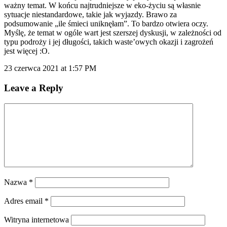
ważny temat. W końcu najtrudniejsze w eko-życiu są własnie
sytuacje niestandardowe, takie jak wyjazdy. Brawo za
podsumowanie „ile śmieci uniknęłam”. To bardzo otwiera oczy.
Myślę, że temat w ogóle wart jest szerszej dyskusji, w zależności od
typu podroży i jej długości, takich waste’owych okazji i zagrożeń
jest więcej :O.
23 czerwca 2021 at 1:57 PM
Leave a Reply
Nazwa
*
Adres email
*
Witryna internetowa