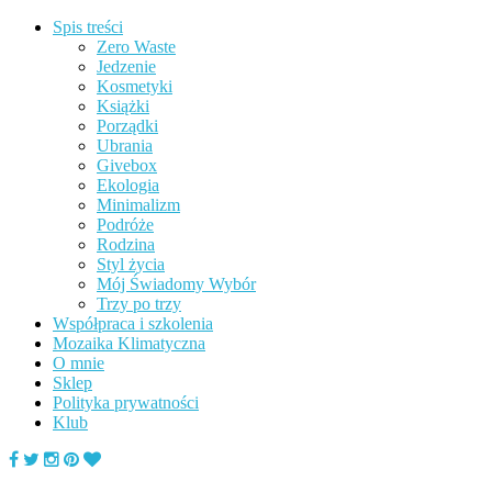
Spis treści
Zero Waste
Jedzenie
Kosmetyki
Książki
Porządki
Ubrania
Givebox
Ekologia
Minimalizm
Podróże
Rodzina
Styl życia
Mój Świadomy Wybór
Trzy po trzy
Współpraca i szkolenia
Mozaika Klimatyczna
O mnie
Sklep
Polityka prywatności
Klub