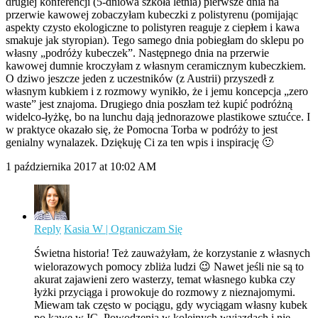
drugiej konferencji (5-dniowa szkoła letnia) pierwsze dnia na
przerwie kawowej zobaczyłam kubeczki z polistyrenu (pomijając
aspekty czysto ekologiczne to polistyren reaguje z ciepłem i kawa
smakuje jak styropian). Tego samego dnia pobiegłam do sklepu po
własny „podróży kubeczek”. Następnego dnia na przerwie
kawowej dumnie kroczyłam z własnym ceramicznym kubeczkiem.
O dziwo jeszcze jeden z uczestników (z Austrii) przyszedł z
własnym kubkiem i z rozmowy wynikło, że i jemu koncepcja „zero
waste” jest znajoma. Drugiego dnia poszłam też kupić podróżną
widelco-łyżkę, bo na lunchu dają jednorazowe plastikowe sztućce. I
w praktyce okazało się, że Pomocna Torba w podróży to jest
genialny wynalazek. Dziękuję Ci za ten wpis i inspirację 🙂
1 października 2017 at 10:02 AM
Reply
Kasia W | Ograniczam Się
Świetna historia! Też zauważyłam, że korzystanie z własnych
wielorazowych pomocy zbliża ludzi 😉 Nawet jeśli nie są to
akurat zajawieni zero wasterzy, temat własnego kubka czy
łyżki przyciąga i prowokuje do rozmowy z nieznajomymi.
Miewam tak często w pociągu, gdy wyciągam własny kubek
po kawę w IC. Powodzenia w kolejnych wyjazdach i nie