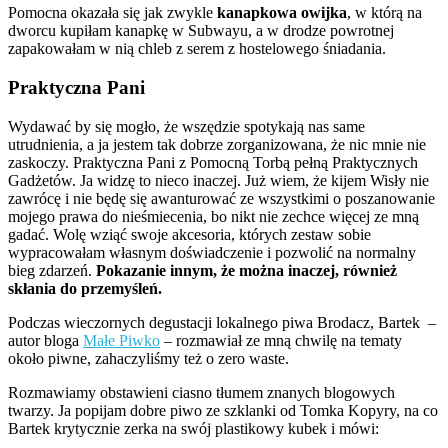
Pomocna okazała się jak zwykle
kanapkowa owijka
, w którą na
dworcu kupiłam kanapkę w Subwayu, a w drodze powrotnej
zapakowałam w nią chleb z serem z hostelowego śniadania.
Praktyczna Pani
Wydawać by się mogło, że wszędzie spotykają nas same
utrudnienia, a ja jestem tak dobrze zorganizowana, że nic mnie nie
zaskoczy. Praktyczna Pani z Pomocną Torbą pełną Praktycznych
Gadżetów. Ja widzę to nieco inaczej. Już wiem, że kijem Wisły nie
zawrócę i nie będę się awanturować ze wszystkimi o poszanowanie
mojego prawa do nieśmiecenia, bo nikt nie zechce więcej ze mną
gadać. Wolę wziąć swoje akcesoria, których zestaw sobie
wypracowałam własnym doświadczenie i pozwolić na normalny
bieg zdarzeń.
Pokazanie innym, że można inaczej, również
skłania do przemyśleń.
Podczas wieczornych degustacji lokalnego piwa Brodacz, Bartek –
autor bloga
Małe Piwko
– rozmawiał ze mną chwilę na tematy
około piwne, zahaczyliśmy też o zero waste.
Rozmawiamy obstawieni ciasno tłumem znanych blogowych
twarzy. Ja popijam dobre piwo ze szklanki od Tomka Kopyry, na co
Bartek krytycznie zerka na swój plastikowy kubek i mówi: