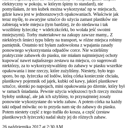
elektryczny w pokoju, w którym śpimy to standard), nie
pomyślałam, że ten kubek można wykorzystać np w miejscach,
gdzie kawa jest w jednorazowych opakowaniach. Właściwie jak
teraz myślę, to awaryjne sztućce do użycia zamast plastików nie
zabierają wiele miejsca (tym bardziej, że do niedawna i tak
woziliśmy łyżeczkę + widelczkcórki, bo wolała jeść swoimi
mniejszymi). Torby materiałowe na zakupy zawsze mamy,. Z
niektórych śmieci typu bilety na transport, w różne miejsca robimy
pamiętnik. Ostatnio też byłam zadowolona z wpajania zasady
ponownego wykorzystania odpadów corce. Nie wzieliśmy
praktycznie zabawek do piasku, nie miałam najmniejszej ochoty
kupować nawet najtańszego zestawu na miejscu, co sugerowali
niektórzy, za to wykorzystywaliśmy do zabawy w piasku wszelkie
opakowania i inne rzeczy, które zużyliśmy. Niestety, było tego
sporo, bo np. łyżeczka od lodów, którą córka koniecznie chciała,
plastikowy pojemnik od jajek, kubki od kawy, jakieś plastikowe
sztućce, słomki po napojach, mini opakowania po dżemie, który był
w ramach śniadania. Pewnie użycia większosci tych rzeczy można
byłoby uniknąć, ale jak ich użyliśmy, to przynajmniej zosaly
ponownie wykorzystane do wielu zabaw. A potem córka na każdy
taki odpad mówiła: oo to przyda nam się do zabawy do piasku.
Potem niestety część z tego trafiła do kosza, a część (zestaw
plastikowych łyżeczek) nadal służy jej do różnych zabaw.
26 października 2017 at 2:30 AM