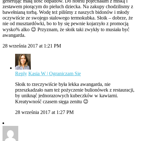
generując małą ilość odpadów. Do hotelu pojechałam z miską i
zestawem piorącym do pieluch dziecka. Na zakupy chodzilismy z
bawełnianą torbą. Wodę też piliśmy z naszych bidonów i młody
oczywiście ze swojego stalowego termokubka. Słoik – dobrze, że
nie od musztardówki, bo to by się pewnie kojarzyło z promocją
wysko% alko 😉 Przyznam, że słoik taki zwykły to musiała być
awangarda.
28 września 2017 at 1:21 PM
Reply
Kasia W | Ograniczam Się
Słoik to rzeczywiście była lekka awangarda, nie
przeszkadzało nam też pożyczenie bulionówek z restauracji,
by uniknąć jednorazowych kubeczków w kawiarni.
Kreatywność czasem sięga zenitu 😉
28 września 2017 at 1:27 PM