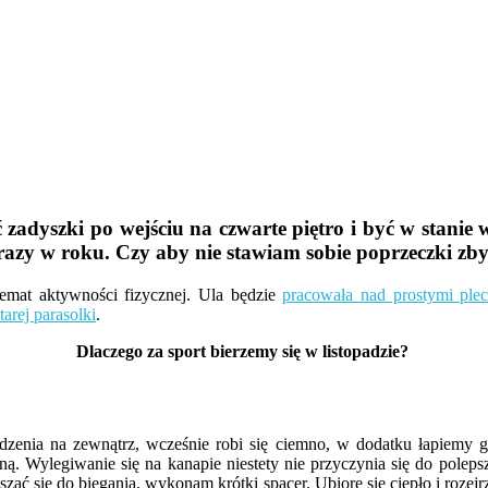
 zadyszki po wejściu na czwarte piętro i być w stanie
razy w roku. Czy aby nie stawiam sobie poprzeczki zby
temat aktywności fizycznej. Ula będzie
pracowała nad prostymi ple
arej parasolki
.
Dlaczego za sport bierzemy się w listopadzie?
nia na zewnątrz, wcześnie robi się ciemno, w dodatku łapiemy gry
ną. Wylegiwanie się na kanapie niestety nie przyczynia się do poleps
ć się do biegania, wykonam krótki spacer. Ubiorę się ciepło i rozejr