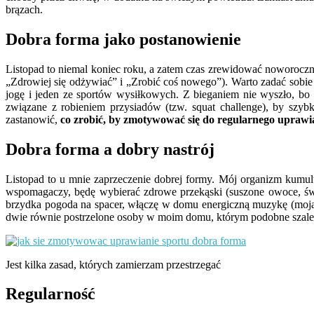
brązach.
Dobra forma jako postanowienie
Listopad to niemal koniec roku, a zatem czas zrewidować noworocz
„Zdrowiej się odżywiać” i „Zrobić coś nowego”). Warto zadać sobie p
jogę i jeden ze sportów wysiłkowych. Z bieganiem nie wyszło, bo
związane z robieniem przysiadów (tzw. squat challenge), by szyb
zastanowić,
co zrobić, by zmotywować się do regularnego uprawi
Dobra forma a dobry nastrój
Listopad to u mnie zaprzeczenie dobrej formy. Mój organizm kumulu
wspomagaczy, będę wybierać zdrowe przekąski (suszone owoce, świe
brzydka pogoda na spacer, włączę w domu energiczną muzykę (moj
dwie równie postrzelone osoby w moim domu, którym podobne szaleń
Jest kilka zasad, których zamierzam przestrzegać
Regularność