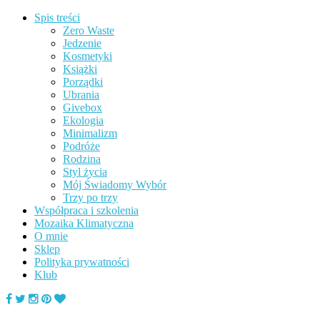
Spis treści
Zero Waste
Jedzenie
Kosmetyki
Książki
Porządki
Ubrania
Givebox
Ekologia
Minimalizm
Podróże
Rodzina
Styl życia
Mój Świadomy Wybór
Trzy po trzy
Współpraca i szkolenia
Mozaika Klimatyczna
O mnie
Sklep
Polityka prywatności
Klub