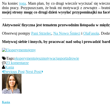
Na koniec
joga
. Mam plan, by co drugi wieczór wyciszać się wieczor
dniu pracy. Przypuszczam, że brak mi motywacji z zewnątrz – bratn
mojej strony mogę co drugi dzień wysyłać przypominajki na fac
Aktywność fizyczna jest tematem przewodnim listopada w mi
Obserwuj postępy
Pani Strzelec
,
Na Nowo Śmieci
i
OlaFasola
. Doda
Motywuj siebie i innych, by pracować nad sobą i prowadzić bard
Tags:
eksperymentujesz
motywacja
sport
zdrowie
23 komentarze
Kasia
Previous Post
Next Post
Kasia