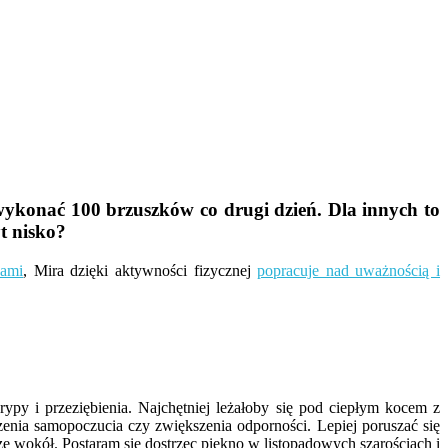
 wykonać 100 brzuszków co drugi dzień. Dla innych to
t nisko?
cami
, Mira dzięki aktywności fizycznej
popracuje nad uważnością i
py i przeziębienia. Najchętniej leżałoby się pod ciepłym kocem z
zenia samopoczucia czy zwiększenia odporności. Lepiej poruszać się
zę wokół. Postaram się dostrzec piękno w listopadowych szarościach i