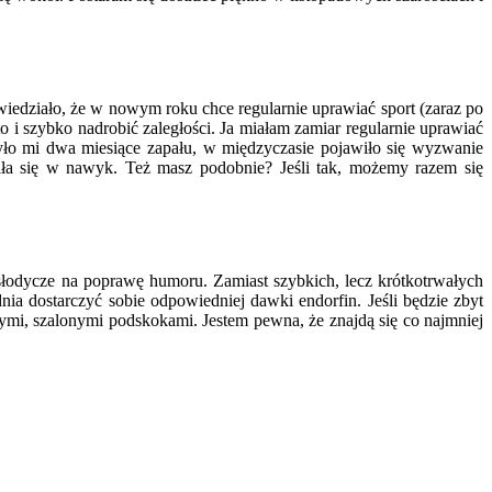
iedziało, że w nowym roku chce regularnie uprawiać sport (zaraz po
o i szybko nadrobić zaległości. Ja miałam zamiar regularnie uprawiać
yło mi dwa miesiące zapału, w międzyczasie pojawiło się wyzwanie
ciła się w nawyk. Też masz podobnie? Jeśli tak, możemy razem się
 słodycze na poprawę humoru. Zamiast szybkich, lecz krótkotrwałych
a dostarczyć sobie odpowiedniej dawki endorfin. Jeśli będzie zbyt
nymi, szalonymi podskokami. Jestem pewna, że znajdą się co najmniej