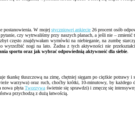
ne postanowienia. W mojej
styczniowej ankiecie
26 procent osób odpow
ytanie, czy wytrwaliśmy przy naszych planach, a jeśli nie – zmienić t
 zbyt często znajdywałam wymówki na niebieganie, na zumbę starcz
ko wyrzeźbić nogi na lato. Żadna z tych aktywności nie przekształ
ania sportu oraz jak wybrać odpowiednią aktywność dla siebie
.
je tkankę tłuszczową na zimę, chętniej sięgam po ciężkie potrawy i
że warzywa) oraz ruch, choćby krótki, 10-minutowy, by każdego dni
a nowa płyta
Tworzywa
świetnie się sprawdzi) i zmęczę się intensyw
stwa przychodzą z dużą łatwością.