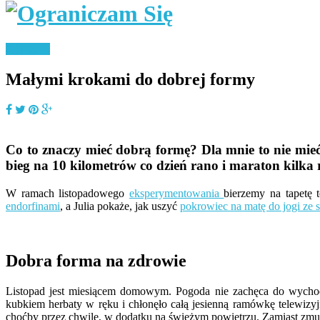
Styl życia
Małymi krokami do dobrej formy
Co to znaczy mieć dobrą formę? Dla mnie to nie mieć
bieg na 10 kilometrów co dzień rano i maraton kilka 
W ramach listopadowego
eksperymentowania
bierzemy na tapetę 
endorfinami
, a Julia pokaże, jak uszyć
pokrowiec na matę do jogi ze st
Dobra forma na zdrowie
Listopad jest miesiącem domowym. Pogoda nie zachęca do wychodze
kubkiem herbaty w ręku i chłonęło całą jesienną ramówkę telewizyj
choćby przez chwilę, w dodatku na świeżym powietrzu. Zamiast zmusza