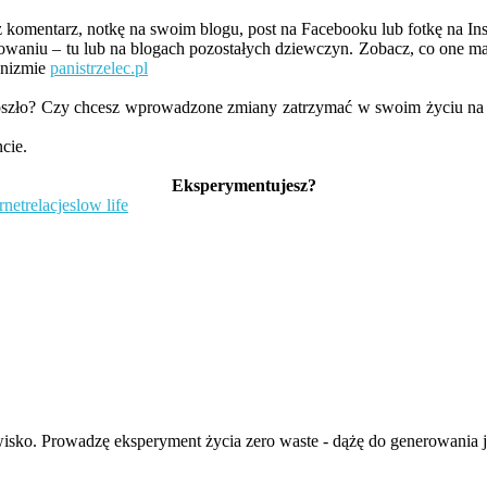
z komentarz, notkę na swoim blogu, post na Facebooku lub fotkę na In
aniu – tu lub na blogach pozostałych dziewczyn. Zobacz, co one maj
onizmie
panistrzelec.pl
oszło? Czy chcesz wprowadzone zmiany zatrzymać w swoim życiu na st
cie.
Eksperymentujesz?
rnet
relacje
slow life
isko. Prowadzę eksperyment życia zero waste - dążę do generowania ja