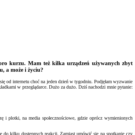
poro kurzu. Mam też kilka urządzeń używanych zbyt
u, a może i życiu?
 się od internetu choć na jeden dzień w tygodniu. Podjęłam wyzwanie
ładkami w przeglądarce. Dużo za dużo. Dziś nachodzi mnie pytanie:
dzę i plotki, na media społecznościowe, gdzie oprócz wymienionych
e do kilku dostępnych reakcji. Zamiast umówić się na spotkanie czy