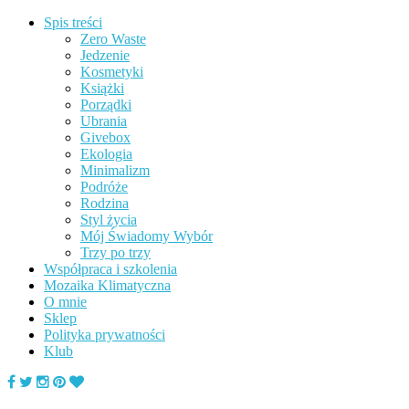
Spis treści
Zero Waste
Jedzenie
Kosmetyki
Książki
Porządki
Ubrania
Givebox
Ekologia
Minimalizm
Podróże
Rodzina
Styl życia
Mój Świadomy Wybór
Trzy po trzy
Współpraca i szkolenia
Mozaika Klimatyczna
O mnie
Sklep
Polityka prywatności
Klub