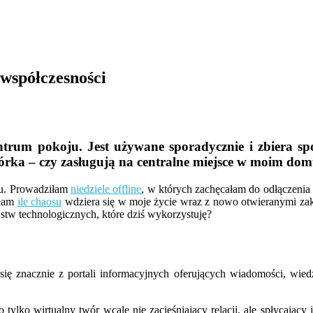
 współczesności
ntrum pokoju. Jest używane sporadycznie i zbiera s
omórka – czy zasługują na centralne miejsce w moim dom
łu. Prowadziłam
niedziele offline
, w których zachęcałam do odłączenia
ałam
ile chaosu
wdziera się w moje życie wraz z nowo otwieranymi zak
stw technologicznych, które dziś wykorzystuję?
się znacznie z portali informacyjnych oferujących wiadomości, wie
lko wirtualny twór wcale nie zacieśniający relacji, ale spłycający j