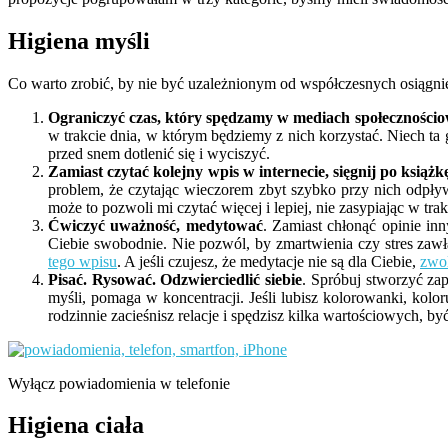
Higiena myśli
Co warto zrobić, by nie być uzależnionym od współczesnych osiągni
Ograniczyć czas, który spędzamy w mediach społeczności
w trakcie dnia, w którym będziemy z nich korzystać. Niech t
przed snem dotlenić się i wyciszyć.
Zamiast czytać kolejny wpis w internecie, sięgnij po książk
problem, że czytając wieczorem zbyt szybko przy nich odpływa
może to pozwoli mi czytać więcej i lepiej, nie zasypiając w trak
Ćwiczyć uważność, medytować
. Zamiast chłonąć opinie in
Ciebie swobodnie. Nie pozwól, by zmartwienia czy stres zawł
tego wpisu
. A jeśli czujesz, że medytacje nie są dla Ciebie,
zwol
Pisać. Rysować. Odzwierciedlić siebie
. Spróbuj stworzyć za
myśli, pomaga w koncentracji. Jeśli lubisz kolorowanki, kolor
rodzinnie zacieśnisz relacje i spędzisz kilka wartościowych, 
Wyłącz powiadomienia w telefonie
Higiena ciała