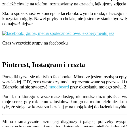
znaleźć chwilę na telefon, rozmawiamy na czatach, lajkujemy zdjęcia
Skoro społeczność w koncepcie facebookowym to ułuda, dlaczego nale
korzystam nigdy. Nawet gdybym chciała, nie jestem w stanie być w ty
co najważniejsze.
Czas wyczyścić grupy na facebooku
Pinterest, Instagram i reszta
Porządki tyczą się nie tylko facebooka. Mimo że jestem osobą scepty
wszelakiej. DIY, zero waste czy moda reprezentowane są przez setki t
Zdarzyło mi się stworzyć
moodboard
przy określaniu mojego stylu. 
Portal, do którego zawsze masz dostęp, nie musisz dużo pisać, a 
moje serce, gdy rok temu zainstalowałam go na moim telefonie. Lub
tyle, że stojąc w korytarzu i czekając na moją kolej do łazienki szy
Mimo dramatycznie brzmiącej diagnozy i palącej potrzeby wyspr
propozycje pogrupowałam w trzy kategorie, byśmy mieli świadomość, j