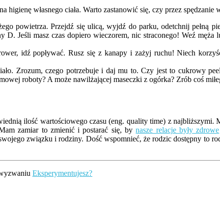
 na higienę własnego ciała. Warto zastanowić się, czy przez spędzani
ego powietrza. Przejdź się ulicą, wyjdź do parku, odetchnij pełną pier
D. Jeśli masz czas dopiero wieczorem, nic straconego! Weź męża lub
 rower, idź popływać. Rusz się z kanapy i zażyj ruchu! Niech korzyś
iało. Zrozum, czego potrzebuje i daj mu to. Czy jest to cukrowy pee
mowej roboty? A może nawilżającej maseczki z ogórka? Zrób coś miłeg
ednią ilość wartościowego czasu (eng. quality time) z najbliższymi. 
Mam zamiar to zmienić i postarać się, by
nasze relacje były zdrowe
swojego związku i rodziny. Dość wspomnieć, że rodzic dostępny to ro
m wyzwaniu
Eksperymentujesz?