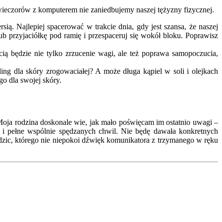
e wieczorów z komputerem nie zaniedbujemy naszej tężyzny fizycznej.
sią. Najlepiej spacerować w trakcie dnia, gdy jest szansa, że naszej
 przyjaciółkę pod ramię i przespaceruj się wokół bloku. Poprawisz
cią będzie nie tylko zrzucenie wagi, ale też poprawa samopoczucia,
ling dla skóry zrogowaciałej? A może długa kąpiel w soli i olejkach
o dla swojej skóry.
Moja rodzina doskonale wie, jak mało poświęcam im ostatnio uwagi –
i pełne wspólnie spędzanych chwil. Nie będę dawała konkretnych
dzic, którego nie niepokoi dźwięk komunikatora z trzymanego w ręku