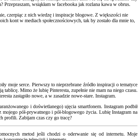
nem? Przepraszam, wsiąkłam w facebooka jak rozlana kawa w obrus.
, czerpiąc z nich wiedzę i inspiracje blogowe. Z większości nie
oich kont w mediach społecznościowych, tak by zostało dla mnie to,
ły moje serce. Pierwszy to nieprzebrane źródło inspiracji o tematyce
ą tablicę. Mimo że lubię Pinteresta, zupełnie nie mam na niego czasu.
eresta zastąpiło nowe, a w zasadzie nowe-stare. Instagram.
aranżowanego i doświetlanego) ujęcia smartfonem. Instagram podbił
 z mojego pół-prywatnego i pół-blogowego życia. Lubię Instagram na
h profili. Zabijam czas czy go tracę?
omocnych metod jeśli chodzi o oderwanie się od internetu. Moje
 konsumpcję telewizji i internetu.