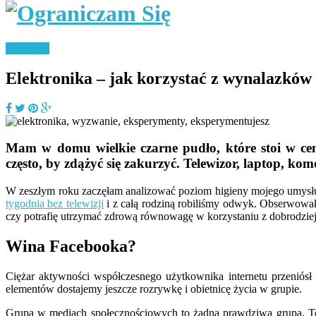
Styl życia
Elektronika – jak korzystać z wynalazków
Mam w domu wielkie czarne pudło, które stoi w ce
często, by zdążyć się zakurzyć. Telewizor, laptop, k
W zeszłym roku zaczęłam analizować poziom higieny mojego umys
tygodnia bez telewizji
i z całą rodziną robiliśmy odwyk. Obserwow
czy potrafię utrzymać zdrową równowagę w korzystaniu z dobrodziej
Wina Facebooka?
Ciężar aktywności współczesnego użytkownika internetu przeniósł 
elementów dostajemy jeszcze rozrywkę i obietnicę życia w grupie.
Grupa w mediach społecznościowych to żadna prawdziwa grupa. To ty