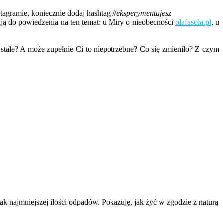
stagramie, koniecznie dodaj hashtag
#eksperymentujesz
ą do powiedzenia na ten temat: u Miry o nieobecności
olafasola.pl
, u
ałe? A może zupełnie Ci to niepotrzebne? Co się zmieniło? Z czym
k najmniejszej ilości odpadów. Pokazuję, jak żyć w zgodzie z naturą