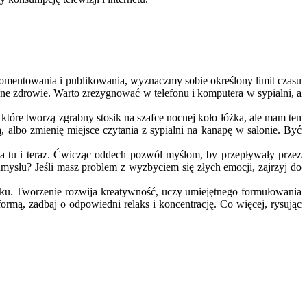
komentowania i publikowania, wyznaczmy sobie określony limit czasu
ne zdrowie. Warto zrezygnować w telefonu i komputera w sypialni, a
 które tworzą zgrabny stosik na szafce nocnej koło łóżka, ale mam ten
, albo zmienię miejsce czytania z sypialni na kanapę w salonie. Być
 na tu i teraz. Ćwicząc oddech pozwól myślom, by przepływały przez
mysłu? Jeśli masz problem z wyzbyciem się złych emocji, zajrzyj do
iku. Tworzenie rozwija kreatywność, uczy umiejętnego formułowania
formą, zadbaj o odpowiedni relaks i koncentrację. Co więcej, rysując