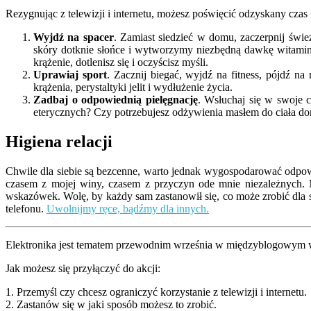
Rezygnując z telewizji i internetu, możesz poświęcić odzyskany czas
Wyjdź na spacer
. Zamiast siedzieć w domu, zaczerpnij śwież
skóry dotknie słońce i wytworzymy niezbędną dawkę witaminy 
krążenie, dotlenisz się i oczyścisz myśli.
Uprawiaj sport
. Zacznij biegać, wyjdź na fitness, pójdź na
krążenia, perystaltyki jelit i wydłużenie życia.
Zadbaj o odpowiednią pielęgnację
. Wsłuchaj się w swoje c
eterycznych? Czy potrzebujesz odżywienia masłem do ciała do
Higiena relacji
Chwile dla siebie są bezcenne, warto jednak wygospodarować odpowi
czasem z mojej winy, czasem z przyczyn ode mnie niezależnych. 
wskazówek. Wolę, by każdy sam zastanowił się, co może zrobić dla 
telefonu.
Uwolnijmy ręce, bądźmy dla innych.
Elektronika jest tematem przewodnim września w międzyblogowy
Jak możesz się przyłączyć do akcji:
1. Przemyśl czy chcesz ograniczyć korzystanie z telewizji i internetu.
2. Zastanów się w jaki sposób możesz to zrobić.