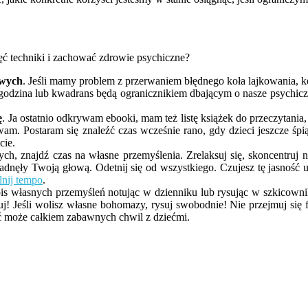
ęć techniki i zachować zdrowie psychiczne?
owych
. Jeśli mamy problem z przerwaniem błędnego koła lajkowania, 
a godzina lub kwadrans będą ogranicznikiem dbającym o nasze psychicz
ę
. Ja ostatnio odkrywam ebooki, mam też listę książek do przeczytania,
m. Postaram się znaleźć czas wcześnie rano, gdy dzieci jeszcze śpią
cie.
nych, znajdź czas na własne przemyślenia. Zrelaksuj się, skoncentruj
adnęły Twoją głową. Odetnij się od wszystkiego. Czujesz tę jasność u
nij tempo
.
pis własnych przemyśleń notując w dzienniku lub rysując w szkicown
uj! Jeśli wolisz własne bohomazy, rysuj swobodnie! Nie przejmuj się 
być może całkiem zabawnych chwil z dziećmi.