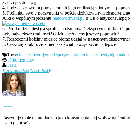
3. Przejdź do akcjj!
4. Podziel się swoim pomysłem lub jego realizacją z innymi – poprze
5. Podlinkuj swoje poczynania w poście dedykowanym eksperymentow
Julki o wspólnym jedzeniu
nanowosmieci.pl
, u Uli o antykonsumpcj
6. Pod koniec miesiąca spróbuj podsumować eksperyment: Jak Ci p
były największe trudności? Gdzie można coś jeszcze poprawić?
7. Rozpocznij kolejny miesiąc biorąc udział w następnym eksperymen
8. Ciesz się z faktu, że zmieniasz świat i swoje życie na lepsze!
Tags:
eksperymentujemy
eksperymentujesz
eksperymenty
higiena
inte
19 komentarzy
Kasia
Previous Post
Next Post
Kasia
Fascynuje mnie natura ludzka jako konsumenta i jej wpływ na środow
i samą_ym sobą.