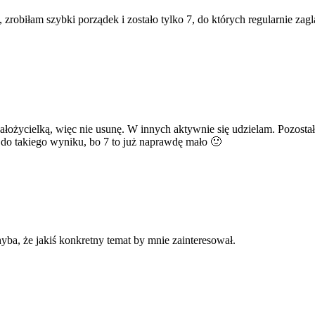
, zrobiłam szybki porządek i zostało tylko 7, do których regularnie zag
ałożycielką, więc nie usunę. W innych aktywnie się udzielam. Pozosta
ę do takiego wyniku, bo 7 to już naprawdę mało 🙂
hyba, że jakiś konkretny temat by mnie zainteresował.