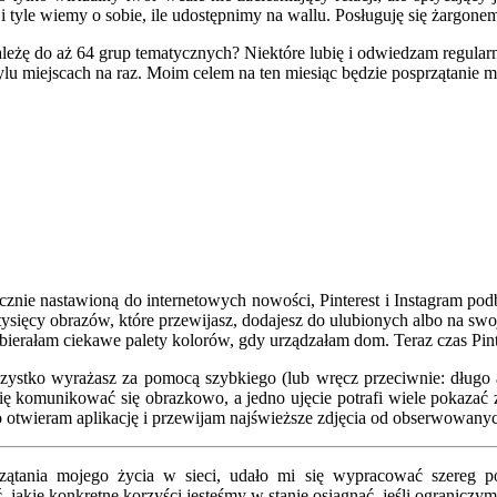
 i tyle wiemy o sobie, ile udostępnimy na wallu. Posługuję się żargo
żę do aż 64 grup tematycznych? Niektóre lubię i odwiedzam regularnie
lu miejscach na raz. Moim celem na ten miesiąc będzie posprzątanie m
cznie nastawioną do internetowych nowości, Pinterest i Instagram podbi
ysięcy obrazów, które przewijasz, dodajesz do ulubionych albo na swoj
Zbierałam ciekawe palety kolorów, gdy urządzałam dom. Teraz czas Pint
wszystko wyrażasz za pomocą szybkiego (lub wręcz przeciwnie: długo 
ię komunikować się obrazkowo, a jedno ujęcie potrafi wiele pokazać
bko otwieram aplikację i przewijam najświeższe zdjęcia od obserwowanyc
zątania mojego życia w sieci, udało mi się wypracować szereg p
akie konkretne korzyści jesteśmy w stanie osiągnąć, jeśli ograniczymy