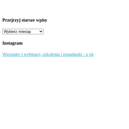
Przejrzyj starsze wpisy
Przejrzyj
starsze
wpisy
Instagram
Warsztaty i webinary, szkolenia i pogadanki - o ek