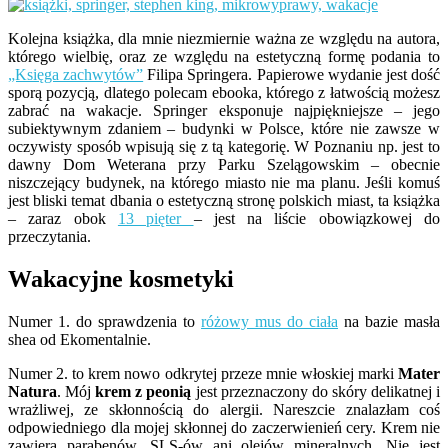
Kolejna książka, dla mnie niezmiernie ważna ze względu na autora,
którego wielbię, oraz ze względu na estetyczną formę podania to
„Księga zachwytów”
Filipa Springera. Papierowe wydanie jest dość
sporą pozycją, dlatego polecam ebooka, którego z łatwością możesz
zabrać na wakacje. Springer eksponuje najpiękniejsze – jego
subiektywnym zdaniem – budynki w Polsce, które nie zawsze w
oczywisty sposób wpisują się z tą kategorię. W Poznaniu np. jest to
dawny Dom Weterana przy Parku Szelągowskim – obecnie
niszczejący budynek, na którego miasto nie ma planu. Jeśli komuś
jest bliski temat dbania o estetyczną stronę polskich miast, ta książka
– zaraz obok
13 pięter
– jest na liście obowiązkowej do
przeczytania.
Wakacyjne kosmetyki
Numer 1. do sprawdzenia to
różowy mus do ciała
na bazie masła
shea od Ekomentalnie.
Numer 2. to krem nowo odkrytej przeze mnie włoskiej marki
Mater
Natura
. Mój
krem z peonią
jest przeznaczony do skóry delikatnej i
wrażliwej, ze skłonnością do alergii. Nareszcie znalazłam coś
odpowiedniego dla mojej skłonnej do zaczerwienień cery. Krem nie
zawiera parabenów, SLS-ów ani olejów mineralnych. Nie jest