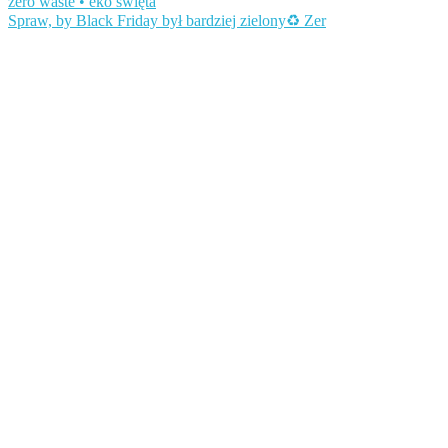
Spraw, by Black Friday był bardziej zielony♻️ Zer