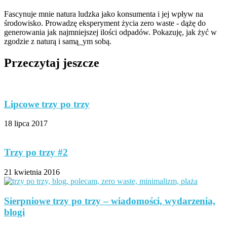
Fascynuje mnie natura ludzka jako konsumenta i jej wpływ na
środowisko. Prowadzę eksperyment życia zero waste - dążę do
generowania jak najmniejszej ilości odpadów. Pokazuję, jak żyć w
zgodzie z naturą i samą_ym sobą.
Przeczytaj jeszcze
Lipcowe trzy po trzy
18 lipca 2017
Trzy po trzy #2
21 kwietnia 2016
Sierpniowe trzy po trzy – wiadomości, wydarzenia,
blogi