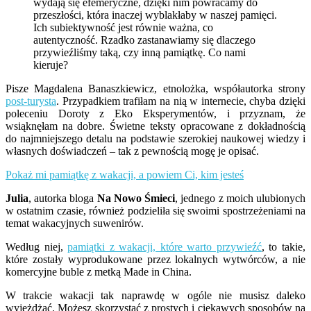
wydają się efemeryczne, dzięki nim powracamy do
przeszłości, która inaczej wyblakłaby w naszej pamięci.
Ich subiektywność jest równie ważna, co
autentyczność. Rzadko zastanawiamy się dlaczego
przywieźliśmy taką, czy inną pamiątkę. Co nami
kieruje?
Pisze Magdalena Banaszkiewicz, etnolożka, współautorka strony
post-turysta
. Przypadkiem trafiłam na nią w internecie, chyba dzięki
poleceniu Doroty z Eko Eksperymentów, i przyznam, że
wsiąknęłam na dobre. Świetne teksty opracowane z dokładnością
do najmniejszego detalu na podstawie szerokiej naukowej wiedzy i
własnych doświadczeń – tak z pewnością mogę je opisać.
Pokaż mi pamiątkę z wakacji, a powiem Ci, kim jesteś
Julia
, autorka bloga
Na Nowo Śmieci
, jednego z moich ulubionych
w ostatnim czasie, również podzieliła się swoimi spostrzeżeniami na
temat wakacyjnych suwenirów.
Według niej,
pamiątki z wakacji, które warto przywieźć
, to takie,
które zostały wyprodukowane przez lokalnych wytwórców, a nie
komercyjne buble z metką Made in China.
W trakcie wakacji tak naprawdę w ogóle nie musisz daleko
wyjeżdżać. Możesz skorzystać z prostych i ciekawych sposobów na