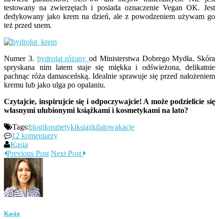
testowany na zwierzętach i posiada oznaczenie Vegan OK. Jest
dedykowany jako krem na dzień, ale z powodzeniem używam go
też przed snem.
Numer 3.
hydrolat różany
od Ministerstwa Dobrego Mydła. Skóra
spryskana nim latem staje się miękka i odświeżona, delikatnie
pachnąc róża damasceńską. Idealnie sprawuje się przed nałożeniem
kremu lub jako ulga po opalaniu.
Czytajcie, inspirujcie się i odpoczywajcie! A może podzielicie się
własnymi ulubionymi książkami i kosmetykami na lato?
Tags:
blogi
kosmetyki
książki
lato
wakacje
12 komentarzy
Kasia
Previous Post
Next Post
Kasia