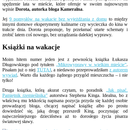
spędzenie lata w mieście, które oferuje w swoim najnowszym
wpisie
Dorota, autorka bloga Kameralna
.
Jej
9 pomysłów na wakacje bez wyjeżdżania z domu
to między
innymi domowe eksperymenty kulinarne czy wycieczka do kina w
trakcie dnia. Dorota proponuje, by przełamać utarte schematy i
zrobić latem coś nowego, bez urządzania dalekiej wyprawy.
Książki na wakacje
Moim hitem numer jeden jest z pewnością książka Łukasza
Długowskiego pod tytułem
„Mikrowyprawy w wielkim mieście”
.
Pisałam już o niej
TUTAJ
, a niedawno przeprowadziłam
z autorem
wywiad
. Warto dla każdego żądnego przygód mieszczucha – i nie
tylko!
Druga książka, którą akurat czytam, to poradnik
„Jak pisać.
Pamiętnik rzemieślnika”
autorstwa Stephena Kinga. Idealna, bo z
właściwą mu lekkością napisana pozycja przyda się każdej osobie
prowadzącej bloga, chcącej napisać książkę albo po prostu
dowiedzieć się, jaką drogę przeszedł King, poczynając od
najwcześniejszego dzieciństwa aż to dorosłego życia pisarza
światowej sławy.