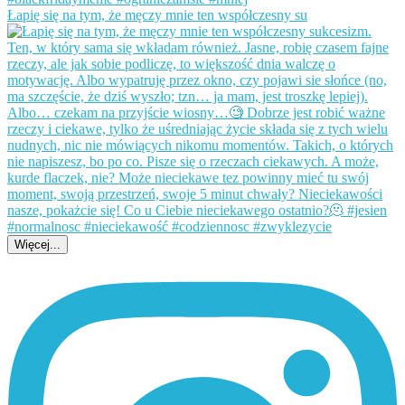
Łapię się na tym, że męczy mnie ten współczesny su
Więcej...