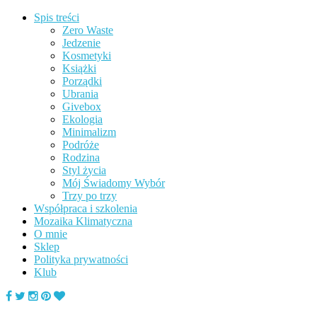
Spis treści
Zero Waste
Jedzenie
Kosmetyki
Książki
Porządki
Ubrania
Givebox
Ekologia
Minimalizm
Podróże
Rodzina
Styl życia
Mój Świadomy Wybór
Trzy po trzy
Współpraca i szkolenia
Mozaika Klimatyczna
O mnie
Sklep
Polityka prywatności
Klub