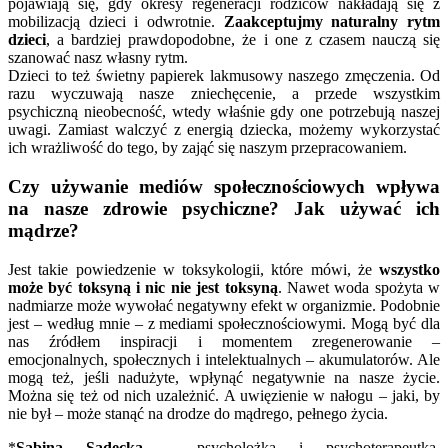
pojawiają się, gdy okresy regeneracji rodziców nakładają się z
mobilizacją dzieci i odwrotnie.
Zaakceptujmy naturalny rytm
dzieci
, a bardziej prawdopodobne, że i one z czasem nauczą się
szanować nasz własny rytm.
Dzieci to też świetny papierek lakmusowy naszego zmęczenia. Od
razu wyczuwają nasze zniechęcenie, a przede wszystkim
psychiczną nieobecność, wtedy właśnie gdy one potrzebują naszej
uwagi. Zamiast walczyć z energią dziecka, możemy wykorzystać
ich wrażliwość do tego, by zająć się naszym przepracowaniem.
Czy używanie mediów społecznościowych wpływa
na nasze zdrowie psychiczne? Jak używać ich
mądrze?
Jest takie powiedzenie w toksykologii, które mówi, że
wszystko
może być toksyną i nic nie jest toksyną
. Nawet woda spożyta w
nadmiarze może wywołać negatywny efekt w organizmie. Podobnie
jest – według mnie – z mediami społecznościowymi. Mogą być dla
nas źródłem inspiracji i momentem zregenerowanie –
emocjonalnych, społecznych i intelektualnych – akumulatorów. Ale
mogą też, jeśli nadużyte, wpłynąć negatywnie na nasze życie.
Można się też od nich uzależnić. A uwięzienie w nałogu – jaki, by
nie był – może stanąć na drodze do mądrego, pełnego życia.
*
Sabina Sadecka
– psycholożka i psychoterapeutka.