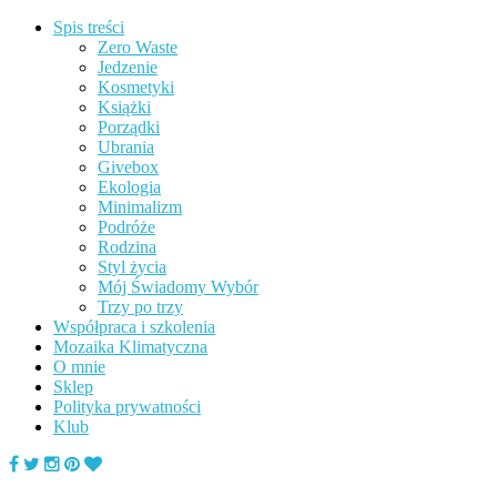
Spis treści
Zero Waste
Jedzenie
Kosmetyki
Książki
Porządki
Ubrania
Givebox
Ekologia
Minimalizm
Podróże
Rodzina
Styl życia
Mój Świadomy Wybór
Trzy po trzy
Współpraca i szkolenia
Mozaika Klimatyczna
O mnie
Sklep
Polityka prywatności
Klub