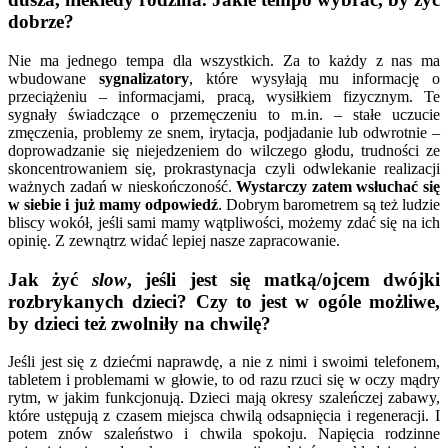
dobrze?
Nie ma jednego tempa dla wszystkich. Za to każdy z nas ma
wbudowane
sygnalizatory
, które wysyłają mu informację o
przeciążeniu – informacjami, pracą, wysiłkiem fizycznym. Te
sygnały świadczące o przemęczeniu to m.in. – stałe uczucie
zmęczenia, problemy ze snem, irytacja, podjadanie lub odwrotnie –
doprowadzanie się niejedzeniem do wilczego głodu, trudności ze
skoncentrowaniem się, prokrastynacja czyli odwlekanie realizacji
ważnych zadań w nieskończoność.
Wystarczy zatem wsłuchać się
w siebie i już mamy odpowiedź
. Dobrym barometrem są też ludzie
bliscy wokół, jeśli sami mamy wątpliwości, możemy zdać się na ich
opinię. Z zewnątrz widać lepiej nasze zapracowanie.
Jak żyć
slow
, jeśli jest się matką/ojcem dwójki
rozbrykanych dzieci? Czy to jest w ogóle możliwe,
by dzieci też zwolniły na chwilę?
Jeśli jest się z dziećmi naprawdę, a nie z nimi i swoimi telefonem,
tabletem i problemami w głowie, to od razu rzuci się w oczy mądry
rytm, w jakim funkcjonują. Dzieci mają okresy szaleńczej zabawy,
które ustępują z czasem miejsca chwilą odsapnięcia i regeneracji. I
potem znów szaleństwo i chwila spokoju. Napięcia rodzinne