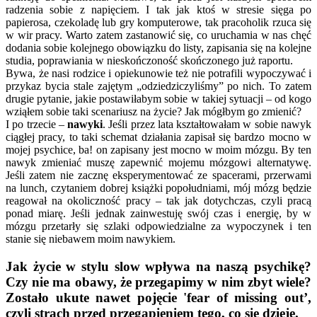
radzenia sobie z napięciem. I tak jak ktoś w stresie sięga po
papierosa, czekoladę lub gry komputerowe, tak pracoholik rzuca się
w wir pracy. Warto zatem zastanowić się, co uruchamia w nas chęć
dodania sobie kolejnego obowiązku do listy, zapisania się na kolejne
studia, poprawiania w nieskończoność skończonego już raportu.
Bywa, że nasi rodzice i opiekunowie też nie potrafili wypoczywać i
przykaz bycia stale zajętym „odziedziczyliśmy” po nich. To zatem
drugie pytanie, jakie postawiłabym sobie w takiej sytuacji – od kogo
wziąłem sobie taki scenariusz na życie? Jak mógłbym go zmienić?
I po trzecie –
nawyki
. Jeśli przez lata kształtowałam w sobie nawyk
ciągłej pracy, to taki schemat działania zapisał się bardzo mocno w
mojej psychice, ba! on zapisany jest mocno w moim mózgu. By ten
nawyk zmieniać muszę zapewnić mojemu mózgowi alternatywę.
Jeśli zatem nie zacznę eksperymentować ze spacerami, przerwami
na lunch, czytaniem dobrej książki popołudniami, mój mózg będzie
reagował na okoliczność pracy – tak jak dotychczas, czyli pracą
ponad miarę. Jeśli jednak zainwestuję swój czas i energię, by w
mózgu przetarły się szlaki odpowiedzialne za wypoczynek i ten
stanie się niebawem moim nawykiem.
Jak życie w stylu slow wpływa na naszą psychikę?
Czy nie ma obawy, że przegapimy w nim zbyt wiele?
Zostało ukute nawet pojęcie 'fear of missing out’,
czyli strach przed przegapieniem tego, co się dzieje.