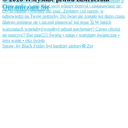
Ograniczam Się
Spraw, by Black Friday był bardziej zielony♻️ Zer