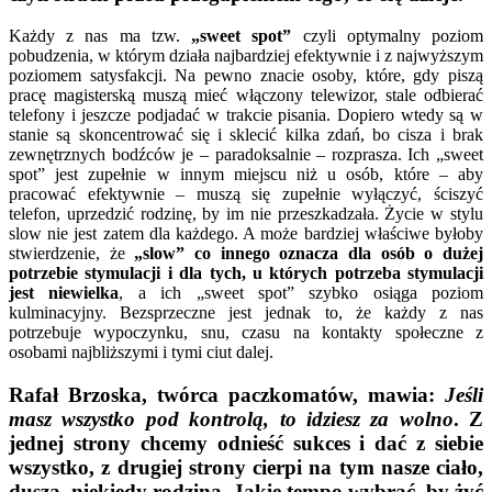
Każdy z nas ma tzw.
„sweet spot”
czyli optymalny poziom
pobudzenia, w którym działa najbardziej efektywnie i z najwyższym
poziomem satysfakcji. Na pewno znacie osoby, które, gdy piszą
pracę magisterską muszą mieć włączony telewizor, stale odbierać
telefony i jeszcze podjadać w trakcie pisania. Dopiero wtedy są w
stanie są skoncentrować się i sklecić kilka zdań, bo cisza i brak
zewnętrznych bodźców je – paradoksalnie – rozprasza. Ich „sweet
spot” jest zupełnie w innym miejscu niż u osób, które – aby
pracować efektywnie – muszą się zupełnie wyłączyć, ściszyć
telefon, uprzedzić rodzinę, by im nie przeszkadzała. Życie w stylu
slow nie jest zatem dla każdego. A może bardziej właściwe byłoby
stwierdzenie, że
„slow” co innego oznacza dla osób o dużej
potrzebie stymulacji i dla tych, u których potrzeba stymulacji
jest niewielka
, a ich „sweet spot” szybko osiąga poziom
kulminacyjny. Bezsprzeczne jest jednak to, że każdy z nas
potrzebuje wypoczynku, snu, czasu na kontakty społeczne z
osobami najbliższymi i tymi ciut dalej.
Rafał Brzoska, twórca paczkomatów, mawia:
Jeśli
masz wszystko pod kontrolą, to idziesz za wolno
. Z
jednej strony chcemy odnieść sukces i dać z siebie
wszystko, z drugiej strony cierpi na tym nasze ciało,
dusza, niekiedy rodzina. Jakie tempo wybrać, by żyć