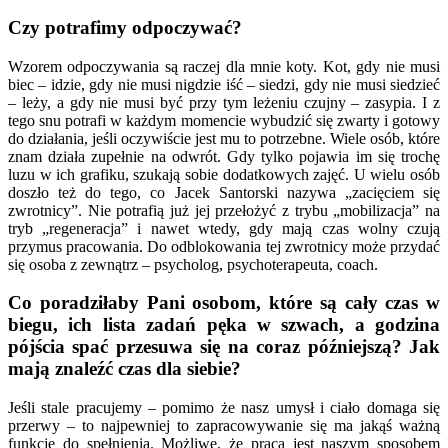
Czy potrafimy odpoczywać?
Wzorem odpoczywania są raczej dla mnie koty. Kot, gdy nie musi
biec – idzie, gdy nie musi nigdzie iść – siedzi, gdy nie musi siedzieć
– leży, a gdy nie musi być przy tym leżeniu czujny – zasypia. I z
tego snu potrafi w każdym momencie wybudzić się zwarty i gotowy
do działania, jeśli oczywiście jest mu to potrzebne. Wiele osób, które
znam działa zupełnie na odwrót. Gdy tylko pojawia im się trochę
luzu w ich grafiku, szukają sobie dodatkowych zajęć. U wielu osób
doszło też do tego, co Jacek Santorski nazywa „zacięciem się
zwrotnicy”. Nie potrafią już jej przełożyć z trybu „mobilizacja” na
tryb „regeneracja” i nawet wtedy, gdy mają czas wolny czują
przymus pracowania. Do odblokowania tej zwrotnicy może przydać
się osoba z zewnątrz – psycholog, psychoterapeuta, coach.
Co poradziłaby Pani osobom, które są cały czas w
biegu, ich lista zadań pęka w szwach, a godzina
pójścia spać przesuwa się na coraz późniejszą? Jak
mają znaleźć czas dla siebie?
Jeśli stale pracujemy – pomimo że nasz umysł i ciało domaga się
przerwy – to najpewniej to zapracowywanie się ma jakąś ważną
funkcję do spełnienia. Możliwe, że praca jest naszym sposobem