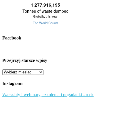
Facebook
Przejrzyj starsze wpisy
Przejrzyj
starsze
wpisy
Instagram
Warsztaty i webinary, szkolenia i pogadanki - o ek