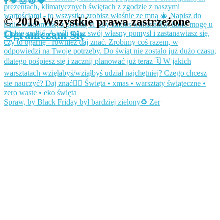
© 2016 Wszystkie prawa zastrzeżone
Ograniczam Się
Spraw, by Black Friday był bardziej zielony♻️ Zer