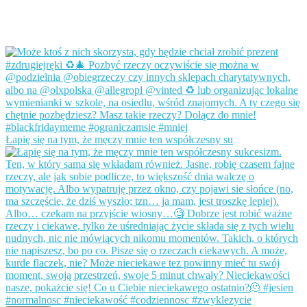
Łapię się na tym, że męczy mnie ten współczesny su