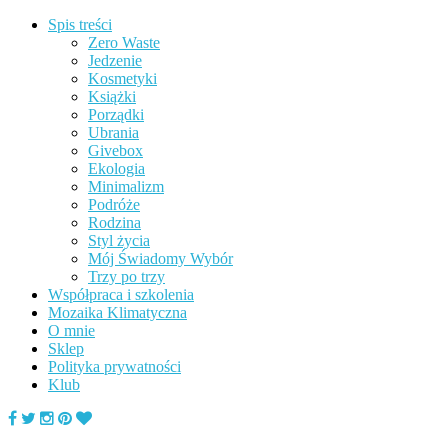
Spis treści
Zero Waste
Jedzenie
Kosmetyki
Książki
Porządki
Ubrania
Givebox
Ekologia
Minimalizm
Podróże
Rodzina
Styl życia
Mój Świadomy Wybór
Trzy po trzy
Współpraca i szkolenia
Mozaika Klimatyczna
O mnie
Sklep
Polityka prywatności
Klub