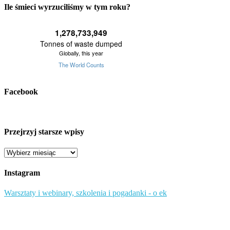
Ile śmieci wyrzuciliśmy w tym roku?
Facebook
Przejrzyj starsze wpisy
Przejrzyj
starsze
wpisy
Instagram
Warsztaty i webinary, szkolenia i pogadanki - o ek