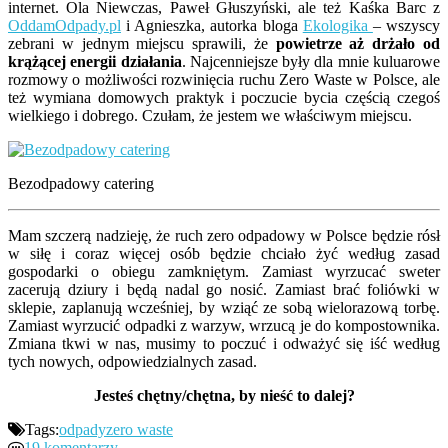
internet. Ola Niewczas, Paweł Głuszyński, ale też Kaśka Barc z
OddamOdpady.pl
i Agnieszka, autorka bloga
Ekologika
– wszyscy
zebrani w jednym miejscu sprawili, że
powietrze aż drżało od
krążącej energii działania
. Najcenniejsze były dla mnie kuluarowe
rozmowy o możliwości rozwinięcia ruchu Zero Waste w Polsce, ale
też wymiana domowych praktyk i poczucie bycia częścią czegoś
wielkiego i dobrego. Czułam, że jestem we właściwym miejscu.
Bezodpadowy catering
Mam szczerą nadzieję, że ruch zero odpadowy w Polsce będzie rósł
w siłę i coraz więcej osób będzie chciało żyć według zasad
gospodarki o obiegu zamkniętym. Zamiast wyrzucać sweter
zacerują dziury i będą nadal go nosić. Zamiast brać foliówki w
sklepie, zaplanują wcześniej, by wziąć ze sobą wielorazową torbę.
Zamiast wyrzucić odpadki z warzyw, wrzucą je do kompostownika.
Zmiana tkwi w nas, musimy to poczuć i odważyć się iść według
tych nowych, odpowiedzialnych zasad.
Jesteś chętny/chętna, by nieść to dalej?
Tags:
odpady
zero waste
19 komentarzy