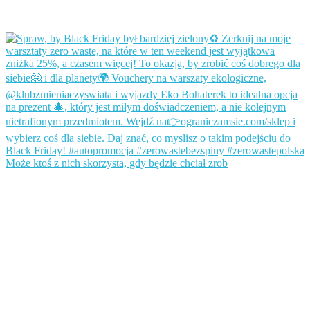
Może ktoś z nich skorzysta, gdy będzie chciał zrob