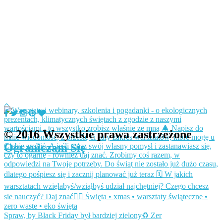
© 2016 Wszystkie prawa zastrzeżone
Ograniczam Się
Spraw, by Black Friday był bardziej zielony♻️ Zer