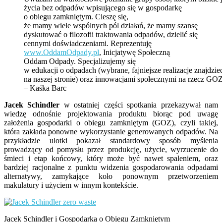
życia bez odpadów wpisującego się w gospodarkę
o obiegu zamkniętym. Cieszę się,
że mamy wiele wspólnych pól działań, że mamy szansę
dyskutować o filozofii traktowania odpadów, dzielić się
cennymi doświadczeniami. Reprezentuję
www.OddamOdpady.pl
, Inicjatywę Społeczną
Oddam Odpady. Specjalizujemy się
w edukacji o odpadach (wybrane, fajniejsze realizacje znajdzie
na naszej stronie) oraz innowacjami społecznymi na rzecz GOZ
– Kaśka Barc
Jacek Schindler
w ostatniej części spotkania przekazywał nam
wiedzę odnośnie projektowania produktu biorąc pod uwagę
założenia gospodarki o obiegu zamkniętym (GOZ), czyli takiej,
która zakłada ponowne wykorzystanie generowanych odpadów. Na
przykładzie ulotki pokazał standardowy sposób myślenia
prowadzący od pomysłu przez produkcję, użycie, wyrzucenie do
śmieci i etap końcowy, który może być nawet spaleniem, oraz
bardziej racjonalne z punktu widzenia gospodarowania odpadami
alternatywy, zamykające koło ponownym przetworzeniem
makulatury i użyciem w innym kontekście.
Jacek Schindler i Gospodarka o Obiegu Zamkniętym