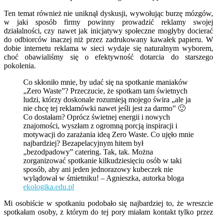
Ten temat również nie uniknął dyskusji, wywołując burzę mózgów,
w jaki sposób firmy powinny prowadzić reklamy swojej
działalności, czy nawet jak inicjatywy społeczne mogłyby docierać
do odbiorców inaczej niż przez zadrukowany kawałek papieru. W
dobie internetu reklama w sieci wydaje się naturalnym wyborem,
choć obawialiśmy się o efektywność dotarcia do starszego
pokolenia.
Co skłoniło mnie, by udać się na spotkanie maniaków
„Zero Waste”? Przeczucie, że spotkam tam świetnych
ludzi, którzy doskonale rozumieją mojego świra „ale ja
nie chcę tej reklamówki nawet jeśli jest za darmo” 🙂
Co dostałam? Oprócz świetnej energii i nowych
znajomości, wyszłam z ogromną porcją inspiracji i
motywacji do zarażania ideą Zero Waste. Co ujęło mnie
najbardziej? Bezapelacyjnym hitem był
„bezodpadowy” catering. Tak, tak. Można
zorganizować spotkanie kilkudziesięciu osób w taki
sposób, aby ani jeden jednorazowy kubeczek nie
wylądował w śmietniku! – Agnieszka, autorka bloga
ekologika.edu.pl
Mi osobiście w spotkaniu podobało się najbardziej to, że wreszcie
spotkałam osoby, z którym do tej pory miałam kontakt tylko przez