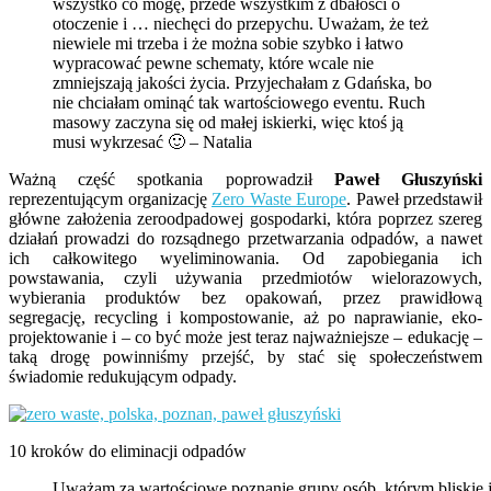
wszystko co mogę, przede wszystkim z dbałości o
otoczenie i … niechęci do przepychu. Uważam, że też
niewiele mi trzeba i że można sobie szybko i łatwo
wypracować pewne schematy, które wcale nie
zmniejszają jakości życia. Przyjechałam z Gdańska, bo
nie chciałam ominąć tak wartościowego eventu. Ruch
masowy zaczyna się od małej iskierki, więc ktoś ją
musi wykrzesać
🙂 – Natalia
Ważną część spotkania poprowadził
Paweł Głuszyński
reprezentującym organizację
Zero Waste Europe
. Paweł przedstawił
główne założenia zeroodpadowej gospodarki, która poprzez szereg
działań prowadzi do rozsądnego przetwarzania odpadów, a nawet
ich całkowitego wyeliminowania. Od zapobiegania ich
powstawania, czyli używania przedmiotów wielorazowych,
wybierania produktów bez opakowań, przez prawidłową
segregację, recycling i kompostowanie, aż po naprawianie, eko-
projektowanie i – co być może jest teraz najważniejsze – edukację –
taką drogę powinniśmy przejść, by stać się społeczeństwem
świadomie redukującym odpady.
10 kroków do eliminacji odpadów
Uważam za wartościowe poznanie grupy osób, którym bliskie j