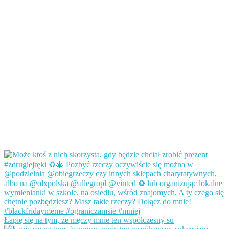
Łapię się na tym, że męczy mnie ten współczesny su