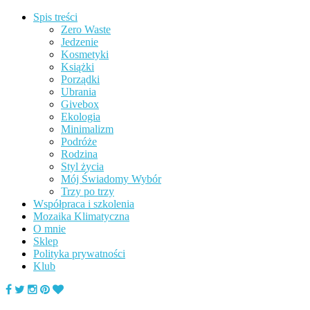
Spis treści
Zero Waste
Jedzenie
Kosmetyki
Książki
Porządki
Ubrania
Givebox
Ekologia
Minimalizm
Podróże
Rodzina
Styl życia
Mój Świadomy Wybór
Trzy po trzy
Współpraca i szkolenia
Mozaika Klimatyczna
O mnie
Sklep
Polityka prywatności
Klub