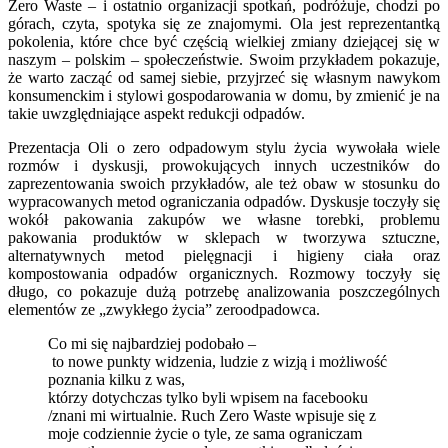
Zero Waste – i ostatnio organizacji spotkań, podróżuje, chodzi po
górach, czyta, spotyka się ze znajomymi. Ola jest reprezentantką
pokolenia, które chce być częścią wielkiej zmiany dziejącej się w
naszym – polskim – społeczeństwie. Swoim przykładem pokazuje,
że warto zacząć od samej siebie, przyjrzeć się własnym nawykom
konsumenckim i stylowi gospodarowania w domu, by zmienić je na
takie uwzględniające aspekt redukcji odpadów.
Prezentacja Oli o zero odpadowym stylu życia wywołała wiele
rozmów i dyskusji, prowokujących innych uczestników do
zaprezentowania swoich przykładów, ale też obaw w stosunku do
wypracowanych metod ograniczania odpadów. Dyskusje toczyły się
wokół pakowania zakupów we własne torebki, problemu
pakowania produktów w sklepach w tworzywa sztuczne,
alternatywnych metod pielęgnacji i higieny ciała oraz
kompostowania odpadów organicznych. Rozmowy toczyły się
długo, co pokazuje dużą potrzebę analizowania poszczególnych
elementów ze „zwykłego życia” zeroodpadowca.
Co mi się najbardziej podobało –
to nowe punkty widzenia, ludzie z wizją i możliwość
poznania kilku z was,
którzy dotychczas tylko byli wpisem na facebooku
/znani mi wirtualnie. Ruch Zero Waste wpisuje się z
moje codziennie życie o tyle, ze sama ograniczam