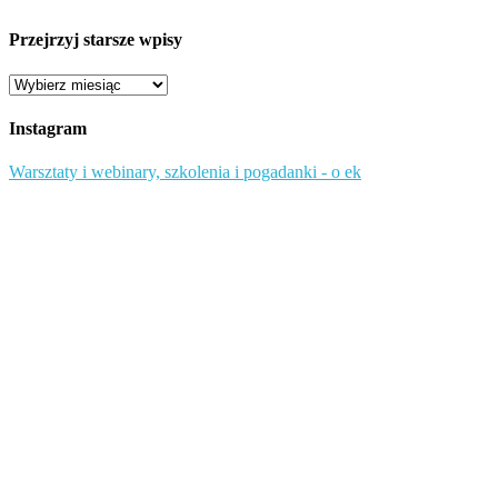
Przejrzyj starsze wpisy
Przejrzyj
starsze
wpisy
Instagram
Warsztaty i webinary, szkolenia i pogadanki - o ek