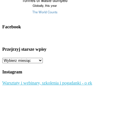
Facebook
Przejrzyj starsze wpisy
Przejrzyj
starsze
wpisy
Instagram
Warsztaty i webinary, szkolenia i pogadanki - o ek