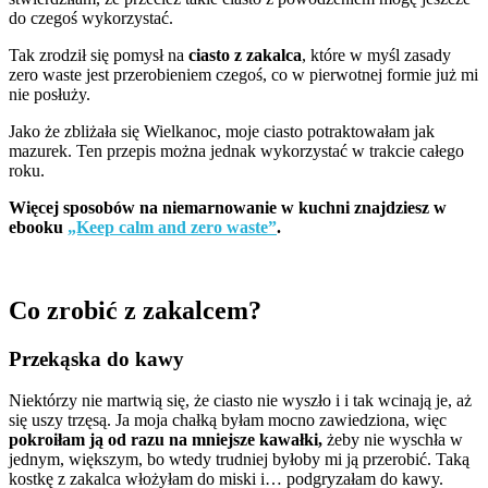
do czegoś wykorzystać.
Tak zrodził się pomysł na
ciasto z zakalca
, które w myśl zasady
zero waste jest przerobieniem czegoś, co w pierwotnej formie już mi
nie posłuży.
Jako że zbliżała się Wielkanoc, moje ciasto potraktowałam jak
mazurek. Ten przepis można jednak wykorzystać w trakcie całego
roku.
Więcej sposobów na niemarnowanie w kuchni znajdziesz w
ebooku
„Keep calm and zero waste”
.
Co zrobić z zakalcem?
Przekąska do kawy
Niektórzy nie martwią się, że ciasto nie wyszło i i tak wcinają je, aż
się uszy trzęsą. Ja moja chałką byłam mocno zawiedziona, więc
pokroiłam ją od razu na mniejsze kawałki,
żeby nie wyschła w
jednym, większym, bo wtedy trudniej byłoby mi ją przerobić. Taką
kostkę z zakalca włożyłam do miski i… podgryzałam do kawy.