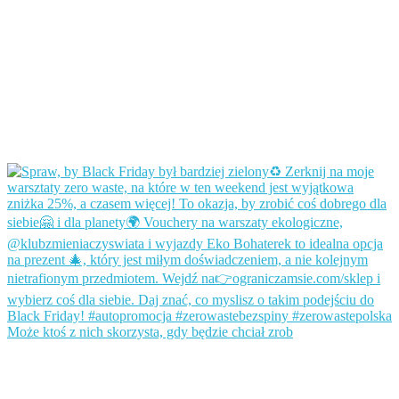
Może ktoś z nich skorzysta, gdy będzie chciał zrob