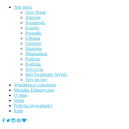
Spis treści
Zero Waste
Jedzenie
Kosmetyki
Książki
Porządki
Ubrania
Givebox
Ekologia
Minimalizm
Podróże
Rodzina
Styl życia
Mój Świadomy Wybór
Trzy po trzy
Współpraca i szkolenia
Mozaika Klimatyczna
O mnie
Sklep
Polityka prywatności
Klub