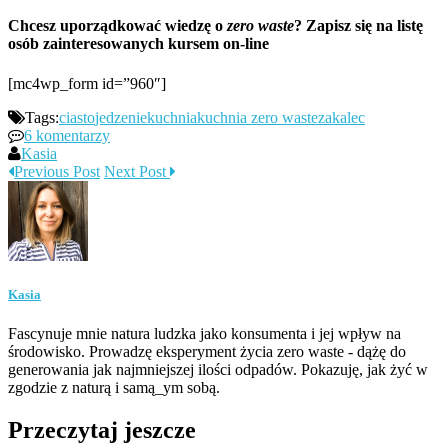
Chcesz uporządkować wiedzę o
zero waste
? Zapisz się na listę
osób zainteresowanych kursem on-line
[mc4wp_form id=”960″]
Tags:
ciasto
jedzenie
kuchnia
kuchnia zero waste
zakalec
6 komentarzy
Kasia
Previous Post
Next Post
Kasia
Fascynuje mnie natura ludzka jako konsumenta i jej wpływ na
środowisko. Prowadzę eksperyment życia zero waste - dążę do
generowania jak najmniejszej ilości odpadów. Pokazuję, jak żyć w
zgodzie z naturą i samą_ym sobą.
Przeczytaj jeszcze