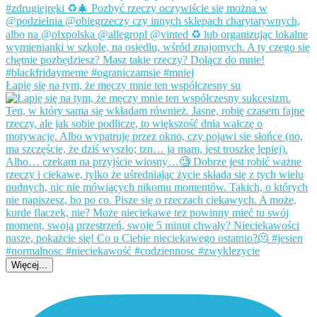
Łapię się na tym, że męczy mnie ten współczesny su
Więcej...