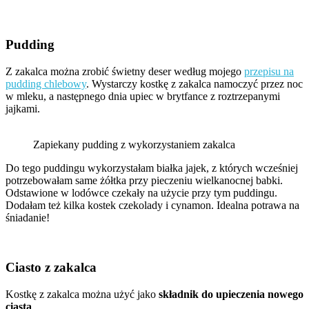
Pudding
Z zakalca można zrobić świetny deser według mojego
przepisu na
pudding chlebowy
. Wystarczy kostkę z zakalca namoczyć przez noc
w mleku, a następnego dnia upiec w brytfance z roztrzepanymi
jajkami.
Zapiekany pudding z wykorzystaniem zakalca
Do tego puddingu wykorzystałam białka jajek, z których wcześniej
potrzebowałam same żółtka przy pieczeniu wielkanocnej babki.
Odstawione w lodówce czekały na użycie przy tym puddingu.
Dodałam też kilka kostek czekolady i cynamon. Idealna potrawa na
śniadanie!
Ciasto z zakalca
Kostkę z zakalca można użyć jako
składnik do upieczenia nowego
ciasta
.