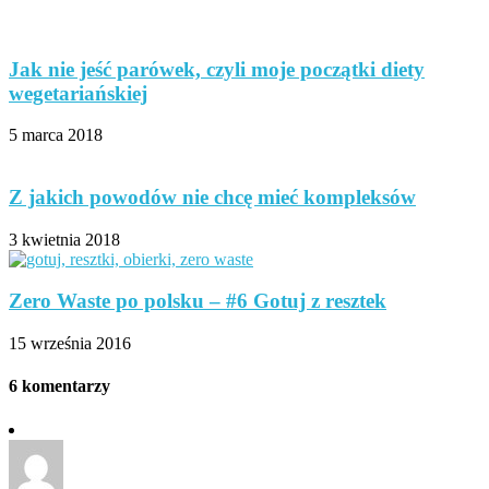
Jak nie jeść parówek, czyli moje początki diety
wegetariańskiej
5 marca 2018
Z jakich powodów nie chcę mieć kompleksów
3 kwietnia 2018
Zero Waste po polsku – #6 Gotuj z resztek
15 września 2016
6 komentarzy