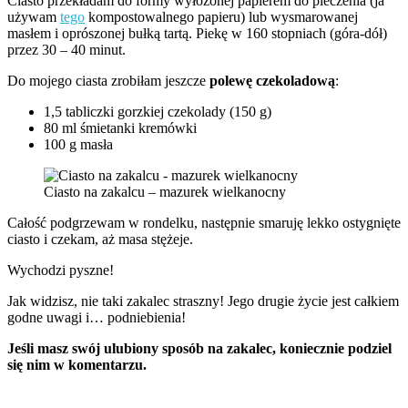
Ciasto przekładam do formy wyłożonej papierem do pieczenia (ja
używam
tego
kompostowalnego papieru) lub wysmarowanej
masłem i oprószonej bułką tartą. Piekę w 160 stopniach (góra-dół)
przez 30 – 40 minut.
Do mojego ciasta zrobiłam jeszcze
polewę czekoladową
:
1,5 tabliczki gorzkiej czekolady (150 g)
80 ml śmietanki kremówki
100 g masła
Ciasto na zakalcu – mazurek wielkanocny
Całość podgrzewam w rondelku, następnie smaruję lekko ostygnięte
ciasto i czekam, aż masa stężeje.
Wychodzi pyszne!
Jak widzisz, nie taki zakalec straszny! Jego drugie życie jest całkiem
godne uwagi i… podniebienia!
Jeśli masz swój ulubiony sposób na zakalec, koniecznie podziel
się nim w komentarzu.