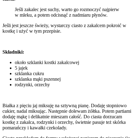
Jeśli zakalec jest suchy, warto go rozmoczyć najpierw
w mleku, a potem odcisnąć z nadmiaru płynów.
Jeśli jest jeszcze świeży, wystarczy ciasto z zakalcem pokroić w
kostkę i użyć w tym przepisie.
Składniki:
około szklanki kostki zakalcowej
5 jajek
szklanka cukru
szklanka mąki pszennej
rodzynki, orzechy
Białka z pięciu jaj miksuję na sztywną pianę. Dodaję stopniowo
cukier, nadal miksując. Następnie dolewam żółtka. Potem partiami
dodaję mąkę i delikatnie mieszam całość. Do ciasta dorzucam
kostkę z zakalca, rodzynki i orzechy, świetnie pasuje też skórka
pomarańczy i kawałki czekolady.