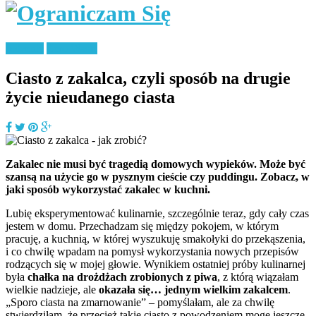
Jedzenie
Zero Waste
Ciasto z zakalca, czyli sposób na drugie
życie nieudanego ciasta
Zakalec nie musi być tragedią domowych wypieków. Może być
szansą na użycie go w pysznym cieście czy puddingu. Zobacz, w
jaki sposób wykorzystać zakalec w kuchni.
Lubię eksperymentować kulinarnie, szczególnie teraz, gdy cały czas
jestem w domu. Przechadzam się między pokojem, w którym
pracuję, a kuchnią, w której wyszukuję smakołyki do przekąszenia,
i co chwilę wpadam na pomysł wykorzystania nowych przepisów
rodzących się w mojej głowie. Wynikiem ostatniej próby kulinarnej
była
chałka na drożdżach zrobionych z piwa
, z którą wiązałam
wielkie nadzieje, ale
okazała się… jednym wielkim zakalcem
.
„Sporo ciasta na zmarnowanie” – pomyślałam, ale za chwilę
stwierdziłam, że przecież takie ciasto z powodzeniem mogę jeszcze