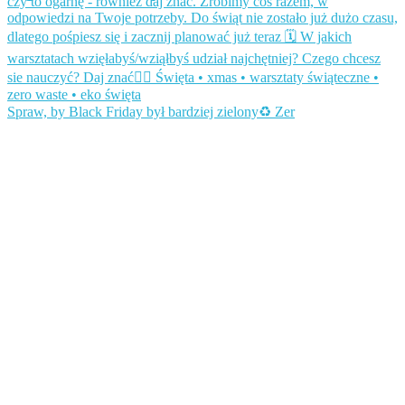
Spraw, by Black Friday był bardziej zielony♻️ Zer