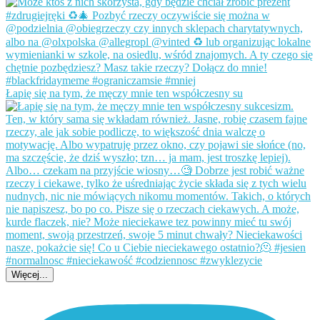
Łapię się na tym, że męczy mnie ten współczesny su
Więcej...