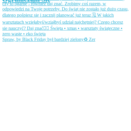
Spraw, by Black Friday był bardziej zielony♻️ Zer