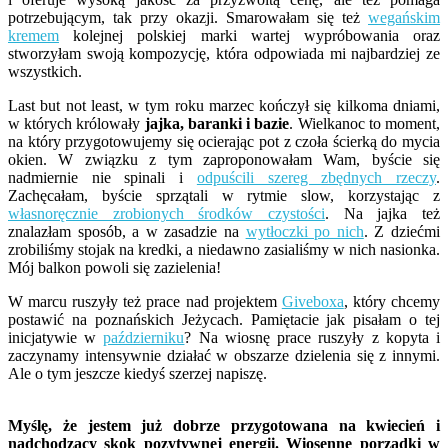
potrzebującym, tak przy okazji. Smarowałam się też
wegańskim
kremem
kolejnej polskiej marki wartej wypróbowania oraz
stworzyłam swoją kompozycję, która odpowiada mi najbardziej ze
wszystkich.
Last but not least, w tym roku marzec kończył się kilkoma dniami,
w których królowały
jajka, baranki i bazie
. Wielkanoc to moment,
na który przygotowujemy się ocierając pot z czoła ścierką do mycia
okien. W związku z tym zaproponowałam Wam, byście się
nadmiernie nie spinali i
odpuścili szereg zbędnych rzeczy
.
Zachęcałam, byście sprzątali w rytmie slow, korzystając z
własnoręcznie zrobionych środków czystości
. Na jajka też
znalazłam sposób, a w zasadzie na
wytłoczki po nich
. Z dziećmi
zrobiliśmy stojak na kredki, a niedawno zasialiśmy w nich nasionka.
Mój balkon powoli się zazielenia!
W marcu ruszyły też prace nad projektem
Giveboxa
, który chcemy
postawić na poznańskich Jeżycach. Pamiętacie jak pisałam o tej
inicjatywie w
październiku
? Na wiosnę prace ruszyły z kopyta i
zaczynamy intensywnie działać w obszarze dzielenia się z innymi.
Ale o tym jeszcze kiedyś szerzej napiszę.
Myślę, że jestem już dobrze przygotowana na kwiecień i
nadchodzący skok pozytywnej energii. Wiosenne porządki w