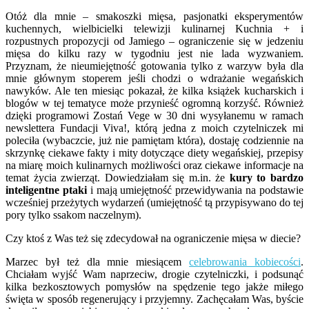
Otóż dla mnie – smakoszki mięsa, pasjonatki eksperymentów
kuchennych, wielbicielki telewizji kulinarnej Kuchnia + i
rozpustnych propozycji od Jamiego – ograniczenie się w jedzeniu
mięsa do kilku razy w tygodniu jest nie lada wyzwaniem.
Przyznam, że nieumiejętność gotowania tylko z warzyw była dla
mnie głównym stoperem jeśli chodzi o wdrażanie wegańskich
nawyków. Ale ten miesiąc pokazał, że kilka książek kucharskich i
blogów w tej tematyce może przynieść ogromną korzyść. Również
dzięki programowi Zostań Vege w 30 dni wysyłanemu w ramach
newslettera Fundacji Viva!, którą jedna z moich czytelniczek mi
poleciła (wybaczcie, już nie pamiętam która), dostaję codziennie na
skrzynkę ciekawe fakty i mity dotyczące diety wegańskiej, przepisy
na miarę moich kulinarnych możliwości oraz ciekawe informacje na
temat życia zwierząt. Dowiedziałam się m.in. że
kury to bardzo
inteligentne ptaki
i mają umiejętność przewidywania na podstawie
wcześniej przeżytych wydarzeń (umiejętność tą przypisywano do tej
pory tylko ssakom naczelnym).
Czy ktoś z Was też się zdecydował na ograniczenie mięsa w diecie?
Marzec był też dla mnie miesiącem
celebrowania kobiecości
.
Chciałam wyjść Wam naprzeciw, drogie czytelniczki, i podsunąć
kilka bezkosztowych pomysłów na spędzenie tego jakże miłego
święta w sposób regenerujący i przyjemny. Zachęcałam Was, byście