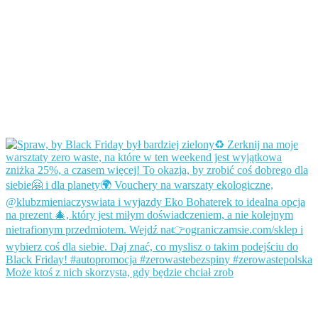
Może ktoś z nich skorzysta, gdy będzie chciał zrob