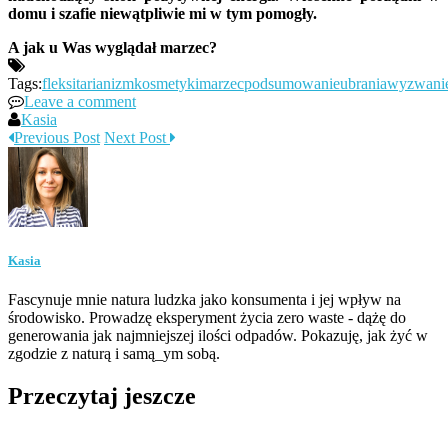
domu i szafie niewątpliwie mi w tym pomogły.
A jak u Was wyglądał marzec?
Tags:
fleksitarianizm
kosmetyki
marzec
podsumowanie
ubrania
wyzwani
Leave a comment
Kasia
Previous Post
Next Post
Kasia
Fascynuje mnie natura ludzka jako konsumenta i jej wpływ na
środowisko. Prowadzę eksperyment życia zero waste - dążę do
generowania jak najmniejszej ilości odpadów. Pokazuję, jak żyć w
zgodzie z naturą i samą_ym sobą.
Przeczytaj jeszcze