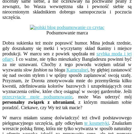
doceniły same siebie, a nie oczekiwały na pochwalne peany z
zewnątrz, bo Wasza wewnętrzna siła i pewność siebie są
nieocenionym składnikiem dobrego samopoczucia i poczucia
szczęścia.
Podsumowanie marca
Dobra sukienka też może poprawić humor. Mina jednak rzednie,
gdy doszukamy się metki i wyczytamy skład tkaniny i miejsce
produkcji. W marcu sen z powiek spędzała mi
szybka moda i jej
ofiary
. I co ważne, nie tylko mieszkańcy Bangladeszu powinni być
za nie uznawani. Choćby z tego powodu wzięłam udział w
wyzwaniu
slow fashion
na blogu
Kameralnej
, by głębiej zastanowić
się nad swoim stylem i w spójny sposób zaplanować swoją szafę.
Przyznam, że Dorota zmotywowała mnie do przemyślenia kilku
kwestii, zdefiniowania kolorów bazowych i uzupełniających oraz
wyznaczenia celów, które chcę osiągnąć w swojej garderobie. Jeśli
przeczytacie moje podsumowanie
, może Was uderzyć mój
personalny związek z ubraniami
, z którym musiałam sobie
poradzić. Ciekawe, czy Wy też tak macie?
W marcu miałam szansę doświadczyć też chwil podstawowego
pielęgnacyjnego szczęścia, gdy odkryłam
te kosmetyki
. Znalazłam
wreszcie polską firmę, która nie tylko wytwarza w sposób naturalny
i oferuje wysoką jakość za przyzwoitą cenę, ale też pomaga