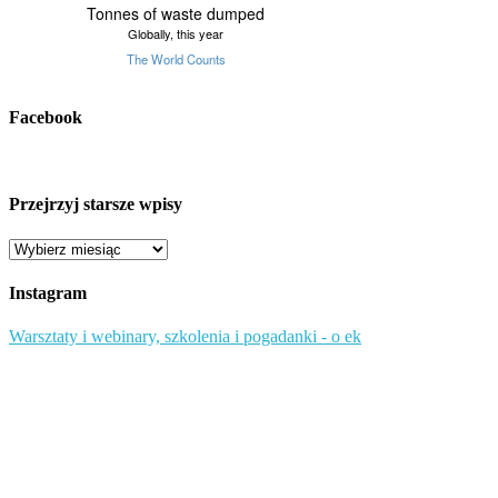
Facebook
Przejrzyj starsze wpisy
Przejrzyj
starsze
wpisy
Instagram
Warsztaty i webinary, szkolenia i pogadanki - o ek