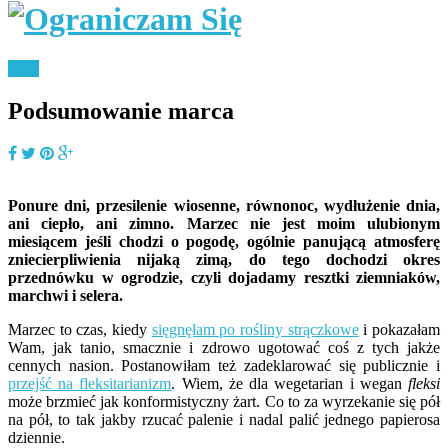
Blog
Podsumowanie marca
Ponure dni, przesilenie wiosenne, równonoc, wydłużenie dnia,
ani ciepło, ani zimno. Marzec nie jest moim ulubionym
miesiącem jeśli chodzi o pogodę, ogólnie panującą atmosferę
zniecierpliwienia nijaką zimą, do tego dochodzi okres
przednówku w ogrodzie, czyli dojadamy resztki ziemniaków,
marchwi i selera.
Marzec to czas, kiedy
sięgnęłam po rośliny strączkowe
i pokazałam
Wam, jak tanio, smacznie i zdrowo ugotować coś z tych jakże
cennych nasion. Postanowiłam też zadeklarować się publicznie i
przejść na fleksitarianizm
. Wiem, że dla wegetarian i wegan
fleksi
może brzmieć jak konformistyczny żart. Co to za wyrzekanie się pół
na pół, to tak jakby rzucać palenie i nadal palić jednego papierosa
dziennie.