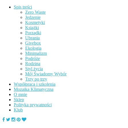
Spis treści
Zero Waste
Jedzenie
Kosmetyki
Książki
Porządki
Ubrania
Givebox
Ekologia
Minimalizm
Podróże
Rodzina
Styl życia
Mój Świadomy Wybór
Trzy po trzy
Współpraca i szkolenia
Mozaika Klimatyczna
O mnie
Sklep
Polityka prywatności
Klub