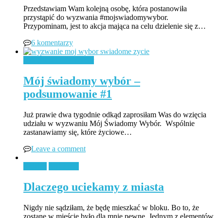
Przedstawiam Wam kolejną osobę, która postanowiła
przystąpić do wyzwania #mojswiadomywybor.
Przypominam, jest to akcja mająca na celu dzielenie się z…
6 komentarzy
Mój Świadomy Wybór
Mój świadomy wybór –
podsumowanie #1
Już prawie dwa tygodnie odkąd zaprosiłam Was do wzięcia
udziału w wyzwaniu Mój Świadomy Wybór. Wspólnie
zastanawiamy się, które życiowe…
Leave a comment
Książki
Styl życia
Dlaczego uciekamy z miasta
Nigdy nie sądziłam, że będę mieszkać w bloku. Bo to, że
zostanę w mieście było dla mnie pewne. Jednym z elementów