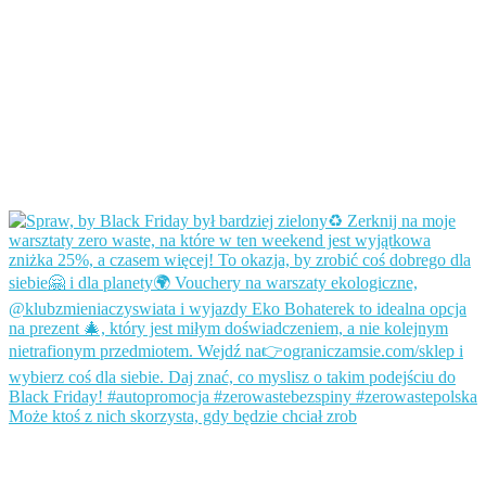
Może ktoś z nich skorzysta, gdy będzie chciał zrob