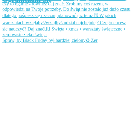
Spraw, by Black Friday był bardziej zielony♻️ Zer