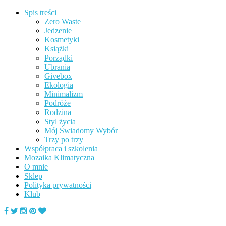
Spis treści
Zero Waste
Jedzenie
Kosmetyki
Książki
Porządki
Ubrania
Givebox
Ekologia
Minimalizm
Podróże
Rodzina
Styl życia
Mój Świadomy Wybór
Trzy po trzy
Współpraca i szkolenia
Mozaika Klimatyczna
O mnie
Sklep
Polityka prywatności
Klub