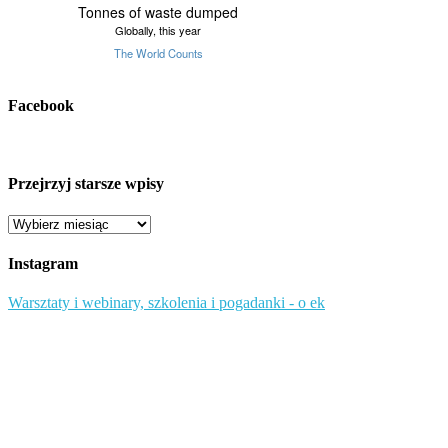
Facebook
Przejrzyj starsze wpisy
Przejrzyj
starsze
wpisy
Instagram
Warsztaty i webinary, szkolenia i pogadanki - o ek