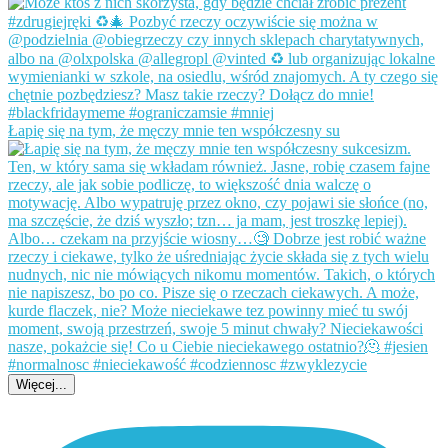
Łapię się na tym, że męczy mnie ten współczesny su
Więcej...