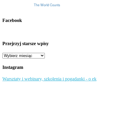
Facebook
Przejrzyj starsze wpisy
Przejrzyj
starsze
wpisy
Instagram
Warsztaty i webinary, szkolenia i pogadanki - o ek