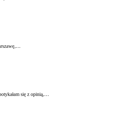
Warszawę,…
potykałam się z opinią,…