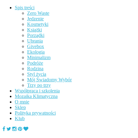
Spis treści
Zero Waste
Jedzenie
Kosmetyki
Książki
Porządki
Ubrania
Givebox
Ekologia
Minimalizm
Podróże
Rodzina
Styl życia
Mój Świadomy Wybór
Trzy po trzy
Współpraca i szkolenia
Mozaika Klimatyczna
O mnie
Sklep
Polityka prywatności
Klub