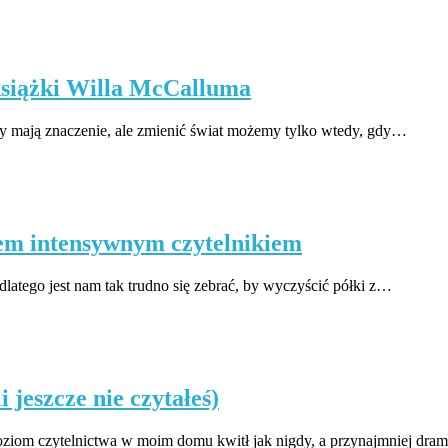
 książki Willa McCalluma
ry mają znaczenie, ale zmienić świat możemy tylko wtedy, gdy…
stem intensywnym czytelnikiem
atego jest nam tak trudno się zebrać, by wyczyścić półki z…
i jeszcze nie czytałeś)
Poziom czytelnictwa w moim domu kwitł jak nigdy, a przynajmniej dr