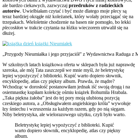
ale bardzo ciekawych, zazwyczaj
przedruków z radzieckich
autorów
. Uwielbiałam czytać i być może dlatego moje plecy są
teraz bardziej okrągłe niż koleżanek, który wolały przeciągać się na
trzepakach. Wieloletnie chodzenie na basen nie pomogło, bo lekki
plecoskłon
w trakcie czytania na łóżku wieczorem utrwalił się na
dłużej.
„Przygody Nieumiałka i jego przyjaciół” z Wydawnictwa Raduga z 
W szkolnych latach książkowa oferta w sklepach była już naprawdę
szeroka, ale mój Tata zaszczepił we mnie myśl, że beletrystykę
lepiej wypożyczyć z biblioteki. Kupić warto dopiero słownik,
encyklopedię, atlas czy piękny album. Prawda, że mądre?
Wchodząc w dorosłość postanowiłam jednak iść swoją drogą i na
osiemnastkę kupiłam kolekcję ośmiu książek Bohumila Hrabala.
„Taka piękna żałoba” jest do tej pory moją ulubioną pozycją
czeskiego autora, a „Obsługiwałem angielskiego króla” wywołuje
łzy śmiechu i wzruszenia za każdym razem, gdy po nią sięgam.
Niby beletrystyka, ale wielorazowego użytku, czyli było warto.
Beletrystykę lepiej wypożyczyć z biblioteki. Kupić
warto dopiero słownik, encyklopedię, atlas czy piękny
album.