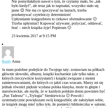
Nie pomyślałabym nawet o tym, że czytamy mało, bo „tak
było kiedyś”, ale teraz jak to napisałaś, wszystko stało się
jasne 😉 Nie ma co spoczywać na laurach, trzeba
przełamywać czytelniczy determinizm!
Upłynnianie księgozbioru to ciekawe sformułowanie 🙂
Trzeba upłynniać! Kupować używane, pożyczać, oddawać,
brać – niech książka żyje! Popieram 🙂
23 kwietnia 2017 at 9:15 PM
Reply
Anna
Ja mam podobne podejście do Twojego taty: zostawiam na półkach
głównie słowniki, albumy, książki kucharskie (ale tylko takie, z
których rzeczywiście korzystam!) i książki związane z moimi
zainteresowaniami, do których co jakiś czas wracam. Marzy mi się
jednak również pięknie wydana polska klasyka, może to głupie i
staroświeckie, ale myślę, że w każdym polskim domu powinien być
„Pan Tadeusz” i „Trylogia” Sienkiewicza 🙂 Powoli i
systematycznie powiększam swój księgozbiór, ale założyłam sobie,
że książek mogę mieć tylko tyle, ile pomieści biblioteczka w salonie,