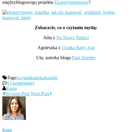
międzyblogowego projektu
Eksperymentujesz
?
Zobaczcie, co o czytaniu myślą:
Julia z
Na Nowo Śmieci
Agnieszka z
Chatka Baby Jogi
Ula, autorka bloga
Pani Strzelec
Tags:
czytam
książka
książki
13 komentarzy
Kasia
Previous Post
Next Post
Kasia