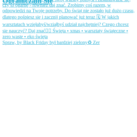
Ograniczam Się
Spraw, by Black Friday był bardziej zielony♻️ Zer