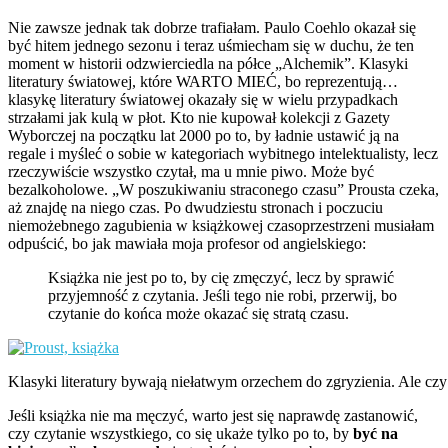
Nie zawsze jednak tak dobrze trafiałam. Paulo Coehlo okazał się
być hitem jednego sezonu i teraz uśmiecham się w duchu, że ten
moment w historii odzwierciedla na półce „Alchemik”. Klasyki
literatury światowej, które WARTO MIEĆ, bo reprezentują…
klasykę literatury światowej okazały się w wielu przypadkach
strzałami jak kulą w płot. Kto nie kupował kolekcji z Gazety
Wyborczej na początku lat 2000 po to, by ładnie ustawić ją na
regale i myśleć o sobie w kategoriach wybitnego intelektualisty, lecz
rzeczywiście wszystko czytał, ma u mnie piwo. Może być
bezalkoholowe. „W poszukiwaniu straconego czasu” Prousta czeka,
aż znajdę na niego czas. Po dwudziestu stronach i poczuciu
niemożebnego zagubienia w książkowej czasoprzestrzeni musiałam
odpuścić, bo jak mawiała moja profesor od angielskiego:
Książka nie jest po to, by cię zmęczyć, lecz by sprawić
przyjemność z czytania. Jeśli tego nie robi, przerwij, bo
czytanie do końca może okazać się stratą czasu.
Klasyki literatury bywają niełatwym orzechem do zgryzienia. Ale czy
Jeśli książka nie ma męczyć, warto jest się naprawdę zastanowić,
czy czytanie wszystkiego, co się ukaże tylko po to, by
być na