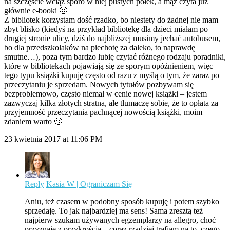
na szczęście wciąż sporo w niej pustych półek, a mąż czyta już
głównie e-booki 🙂
Z bibliotek korzystam dość rzadko, bo niestety do żadnej nie mam
zbyt blisko (kiedyś na przykład bibliotekę dla dzieci miałam po
drugiej stronie ulicy, dziś do najbliższej musimy jechać autobusem,
bo dla przedszkolaków na piechotę za daleko, to naprawdę
smutne…), poza tym bardzo lubię czytać różnego rodzaju poradniki,
które w bibliotekach pojawiają się ze sporym opóźnieniem, więc
tego typu książki kupuję często od razu z myślą o tym, że zaraz po
przeczytaniu je sprzedam. Nowych tytułów pozbywam się
bezproblemowo, często niemal w cenie nowej książki – jestem
zazwyczaj kilka złotych stratna, ale tłumaczę sobie, że to opłata za
przyjemność przeczytania pachnącej nowością książki, moim
zdaniem warto 🙂
23 kwietnia 2017 at 11:06 PM
Reply
Kasia W | Ograniczam Się
Aniu, też czasem w podobny sposób kupuję i potem szybko
sprzedaję. To jak najbardziej ma sens! Sama zresztą też
najpierw szukam używanych egzemplarzy na allegro, choć
przyznaję z przykrością – coraz rzadziej trafiam na to, czego