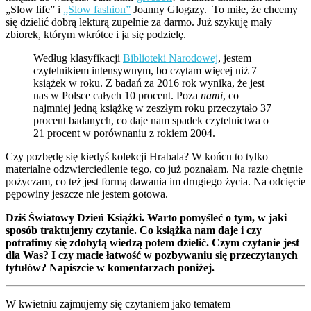
„Slow life” i
„Slow fashion”
Joanny Glogazy. To miłe, że chcemy
się dzielić dobrą lekturą zupełnie za darmo. Już szykuję mały
zbiorek, którym wkrótce i ja się podzielę.
Według klasyfikacji
Biblioteki Narodowej
, jestem
czytelnikiem intensywnym, bo czytam więcej niż 7
książek w roku. Z badań za 2016 rok wynika, że jest
nas w Polsce całych 10 procent. Poza
nami
, co
najmniej jedną książkę w zeszłym roku przeczytało 37
procent badanych, co daje nam spadek czytelnictwa o
21 procent w porównaniu z rokiem 2004.
Czy pozbędę się kiedyś kolekcji Hrabala? W końcu to tylko
materialne odzwierciedlenie tego, co już poznałam. Na razie chętnie
pożyczam, co też jest formą dawania im drugiego życia. Na odcięcie
pępowiny jeszcze nie jestem gotowa.
Dziś Światowy Dzień Książki. Warto pomyśleć o tym, w jaki
sposób traktujemy czytanie. Co książka nam daje i czy
potrafimy się zdobytą wiedzą potem dzielić. Czym czytanie jest
dla Was? I czy macie łatwość w pozbywaniu się przeczytanych
tytułów? Napiszcie w komentarzach poniżej.
W kwietniu zajmujemy się czytaniem jako tematem