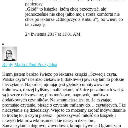
papierosy.
„Głód” to książka, którą chcę przeczytać, ale
jednocześnie nie chcę (albo moja strefa komfortu nie
chce po lekturze „Chłopczyc z Kabulu”), bo wiem, co
tam znajdę.
24 kwietnia 2017 at 11:01 AM
Reply
Marta / Pani Poczytalna
Hmm jestem bardzo świeżo po lekturze książki „Szwecja czyta,
Polska czyta” i bardzo ciekawie (i dotkliwie) jawi się tam to polskie
nieczytanie. Najkrócej ujmując jest głęboko umotywowane
kulturowo, dłużej byliśmy analfabetami, różnice po zaborach wciąż
są jeszcze odczuwalne, plus mnóstwo, naprawdę mnóstwo
dodatkowych czynników. Najsmutniejsze jest to, że czytając,
promując czytanie, pisząc o czytaniu trafiamy do… czytających. I że
nieczytanie się dziedziczy. Więc to co możemy zrobić indywidualnie
to trochę to, o czym piszesz – przekazywać miłość do książek i
nawyki lekturowe/konsumenckie naszym dzieciom.
Sama czytam nałogowo, zawodowo, kompulsywnie. Ograniczam