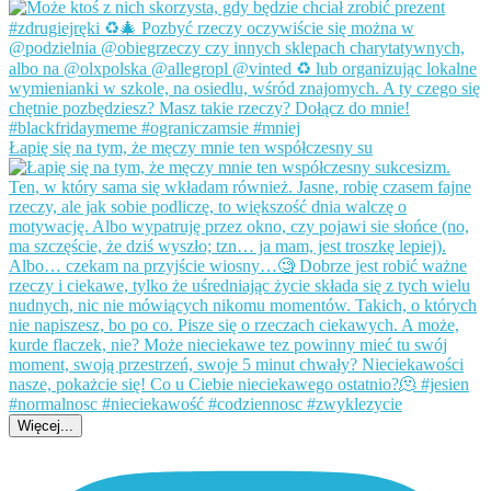
Łapię się na tym, że męczy mnie ten współczesny su
Więcej...