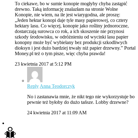
To ciekawe, bo w sumie konopie mogłyby chyba zastąpić
drewno. Taką informację znalazłam na stronie Wolne
Konopie, nie wiem, na ile jest wiarygodna, ale proszę:
„Jeden hektar konopi daje tyle masy papierowej, co cztery
hektary lasu. Co więcej, konopie jako rośliny jednoroczne,
dostarczają surowca co rok, a ich skoszenie nie przynosi
szkody środowisku, w odróżnieniu od wycinki lasu papier
konopny może być wybielany bez produkcji szkodliwych
dioksyn i jest dużo bardziej trwały niż papier drzewny.” Portal
Money.pl też o tym pisze, więc chyba prawda!
23 kwietnia 2017 at 5:12 PM
Reply
Anna Teodorczyk
No i zastanawia mnie, że nikt tego nie wykorzystuje bo
pewnie też byłoby do dużo tańsze. Lobby drzewne?
24 kwietnia 2017 at 11:09 AM