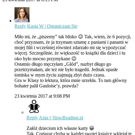
Reply
Kasia W | Ograniczam Się
Miło mi, że „piszemy” tak blisko 😉 Tak, wiem, że 6 pozycji,
choć przyznam, że ja trzymam sztamę z paniami i panami w
mojej filii i wcześniej również zdarzało mi się wypożyczać
więcej. Szczególnie, że większość to książki dla dzieci i tu
oko było mocno przymykane 😉
Ostatnio długo męczyłam „Głód”, nazbyt długo go
przetrzymałam, ale też nie było tragedii. Jednak opasłe
tomiska w mym życiu zajmują zbyt dużo czasu.
Gra w Klasy to lektura, która mnie urzekła. To tam główny
bohater palił Gauloise’y, prawda?
23 kwietnia 2017 at 9:08 PM
Reply
Ania || SlowReading.pl
Załóż dzieciom ich własne karty 😀
Tak, Cortazar chyba w każdej swojej książce wklejał te