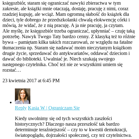
księgozbiór, staram się ograniczać nawyki zbieractwa w tym
zakresie, ale książki mnie otaczają, dostaję, pracuję z nimi, coraz
rzadziej kupuję, ale wciąż. Mam ogromną słabość do książek dla
dzieci, tyle dobrego że przedszkolanki chwalą elokwencję córki i
mówią, że widać, że z nią pracuję. A ja nie pracuję, ja czytam.
Ale myślę, że księgozbiór trzeba ograniczać, upłynniać – czuję taką
potrzebę. Nawyk Twego Taty bardzo cenny. Z klasyką też to różnie
bywa – pamiętam kilka takich rozczarowań, ze względu na fatalne
tłumaczenia np. Staram się nadawać moim nieczytanym książkom
drugie życie, sprzedawać do antykwariatów, oddawać dzieciom i
dawać do biblioteki. Uwalniać je. Niech szukają swojego
następnego czytelnika. Choć też nie ze wszystkimi umiem się
rozstać…
23 kwietnia 2017 at 6:45 PM
Reply
Kasia W | Ograniczam Się
Kiedy uwolnimy się od tych wszystkich zaszłości
historycznych? Dlaczego nasza przeszłość tak bardzo
determinuje teraźniejszość – czy to w kwestii demokracji,
światopoglądu, dojrzałości społecznej, czy też czytelnictwa.