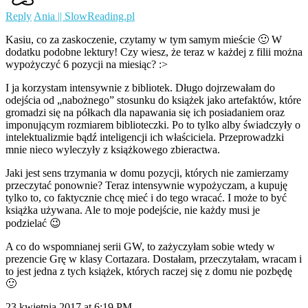
Reply
Ania || SlowReading.pl
Kasiu, co za zaskoczenie, czytamy w tym samym mieście 🙂 W
dodatku podobne lektury! Czy wiesz, że teraz w każdej z filii można
wypożyczyć 6 pozycji na miesiąc? :>
I ja korzystam intensywnie z bibliotek. Długo dojrzewałam do
odejścia od „nabożnego” stosunku do książek jako artefaktów, które
gromadzi się na półkach dla napawania się ich posiadaniem oraz
imponującym rozmiarem biblioteczki. Po to tylko alby świadczyły o
intelektualizmie bądź inteligencji ich właściciela. Przeprowadzki
mnie nieco wyleczyły z książkowego zbieractwa.
Jaki jest sens trzymania w domu pozycji, których nie zamierzamy
przeczytać ponownie? Teraz intensywnie wypożyczam, a kupuję
tylko to, co faktycznie chcę mieć i do tego wracać. I może to być
książka używana. Ale to moje podejście, nie każdy musi je
podzielać 😉
A co do wspomnianej serii GW, to zażyczyłam sobie wtedy w
prezencie Grę w klasy Cortazara. Dostałam, przeczytałam, wracam i
to jest jedna z tych książek, których raczej się z domu nie pozbędę
🙂
23 kwietnia 2017 at 6:19 PM