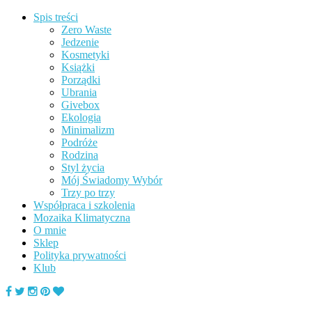
Spis treści
Zero Waste
Jedzenie
Kosmetyki
Książki
Porządki
Ubrania
Givebox
Ekologia
Minimalizm
Podróże
Rodzina
Styl życia
Mój Świadomy Wybór
Trzy po trzy
Współpraca i szkolenia
Mozaika Klimatyczna
O mnie
Sklep
Polityka prywatności
Klub