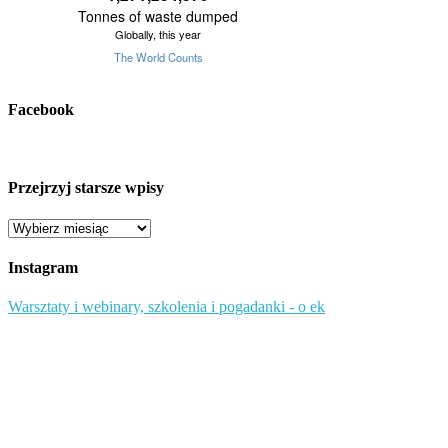
Facebook
Przejrzyj starsze wpisy
Przejrzyj
starsze
wpisy
Instagram
Warsztaty i webinary, szkolenia i pogadanki - o ek