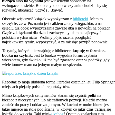
bieżąco
albo
bo wypada
jest właściwym sposobem na
wzbogacenie siebie. Bo to chyba o to w czytaniu chodzi – by się
rozwijać, ubogacać, uczyć i …bawić.
Obecnie większość książek wypożyczam z
biblioteki
. Mam to
szczęście, że w Poznaniu jest całkiem zacny księgozbiór, a na
osiedlu tuż obok wypożyczalnia zawsze dba o nowości na półkach.
Część z książkami dla dzieci zachwyca tytułami z najlepszych
polskich wydawnictw. Wolimy pójść razem, pooglądać
najciekawsze tytuły, wypożyczyć, a za miesiąc przyjść ponownie.
Te tytuły, których nie znajduję z bibliotece,
kupuję w formie e-
booka na czytnik
. Jest to bardzo wygodna forma czytania
wieczorem, gdy światło już ma być zgaszone oraz w podróży, gdy
wiele tomów mam na jednym małym urządzeniu.
Reportaż to moja ulubiona forma literacka ostatnich lat. Filip Springe
miejscach plejady polskich reportażystów.
Mimo książkowych sentymentów staram się
czyścić półki
na
bieżąco z nieczytanych lub nietrafionych pozycji. Książki można
zanieść do pracy i oddać znajomym. W kuchni w moim biurze jest
takie miejsce na stole pod ścianą, w którym co jakiś czas trafiają się
książki do wzięcia. Taki mini-
givebox
! Ostatnio znalazłam tam