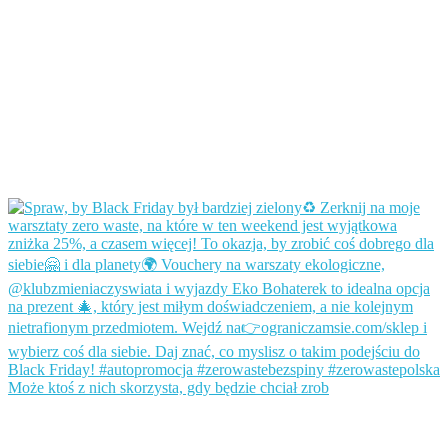
Może ktoś z nich skorzysta, gdy będzie chciał zrob