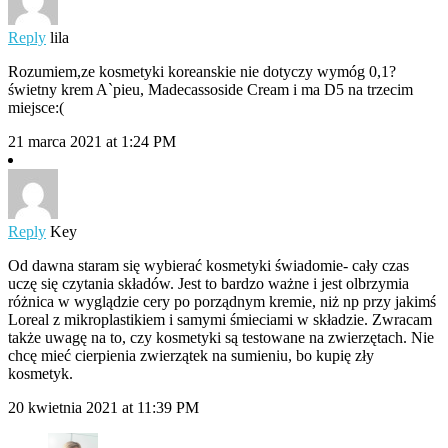
Reply
lila
Rozumiem,ze kosmetyki koreanskie nie dotyczy wymóg 0,1?
świetny krem A`pieu, Madecassoside Cream i ma D5 na trzecim
miejsce:(
21 marca 2021 at 1:24 PM
Reply
Key
Od dawna staram się wybierać kosmetyki świadomie- cały czas
uczę się czytania składów. Jest to bardzo ważne i jest olbrzymia
różnica w wyglądzie cery po porządnym kremie, niż np przy jakimś
Loreal z mikroplastikiem i samymi śmieciami w składzie. Zwracam
także uwagę na to, czy kosmetyki są testowane na zwierzętach. Nie
chcę mieć cierpienia zwierzątek na sumieniu, bo kupię zły
kosmetyk.
20 kwietnia 2021 at 11:39 PM