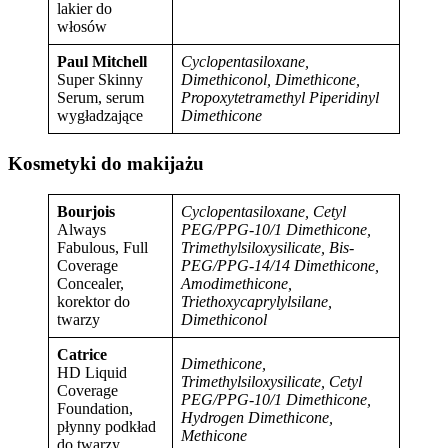
lakier do
włosów
Paul Mitchell
Cyclopentasiloxane,
Super Skinny
Dimethiconol, Dimethicone,
Serum, serum
Propoxytetramethyl Piperidinyl
wygładzające
Dimethicone
Kosmetyki do makijażu
Bourjois
Cyclopentasiloxane, Cetyl
Always
PEG/PPG-10/1 Dimethicone,
Fabulous, Full
Trimethylsiloxysilicate, Bis-
Coverage
PEG/PPG-14/14 Dimethicone,
Concealer,
Amodimethicone,
korektor do
Triethoxycaprylylsilane,
twarzy
Dimethiconol
Catrice
Dimethicone,
HD Liquid
Trimethylsiloxysilicate, Cetyl
Coverage
PEG/PPG-10/1 Dimethicone,
Foundation,
Hydrogen Dimethicone,
płynny podkład
Methicone
do twarzy