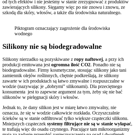
od tych efektów i nie jesteśmy w stanie zrezygnować z produktów
zawierających silikony. Sięgamy więc po nie znowu i znowu, ze
szkodą dla skóry, włosów, a także dla środowiska naturalnego.
Piktogram oznaczający zagrożenie dla środowiska
wodnego
Silikony nie są biodegradowalne
Silikony nierzadko są pozyskiwane z
ropy naftowej
, a przy ich
produkcji emitowana jest
ogromna ilość CO2
. Ponadto nie są
biodegradowalne. Firmy kosmetyczne, stosując silikony jako tani
zamiennik olejów roślinnych, chętnie podkreślają, że silikony
zawarte w ich produktach są łatwo zmywalne i rozpuszczalne w
wodzie (nazywając je „dobrymi” silikonami). Dla przeciętnego
konsumenta jest to zapewne argument za tym, żeby się nie bać
silikonów w pielęgnacji skóry i włosów.
Jednak to, że dany silikon jest w miarę łatwo zmywalny, nie
oznacza, że się w wodzie całkowicie rozkłada. Oczyszczalnie
ścieków są w stanie odfiltrować tylko większe cząsteczki silikonu.
Mniejszych cząsteczek
systemy filtrujące nie są w stanie wyłapać
,
te trafiają więc do osadu czynnego. Pracujące tam mikroorganizmy
mają za zadanie przerobić zanieczyszczenia na osad i dwutlenek