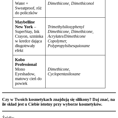
Water +
Dimethicone, Dimethiconol
Sweatproof, róż
do policzków
Maybelline
New York
–
Trimethylsiloxyphenyl
SuperStay, Ink
Dimethicone, Dimethicone,
Crayon, szminka
Acrylates/Dimethicone
w kredce dająca
Copolymer,
długotrwały
Polypropylsilsesquioxane
efekt
Kobo
Professional
Mono
Dimethicone,
Eyeshadow,
Cyclopentasiloxane
matowy cień do
powiek
Czy w Twoich kosmetykach znajdują się silikony? Daj znać, na
ile skład jest u Ciebie istotny przy wyborze kosmetyków.
Źródła: