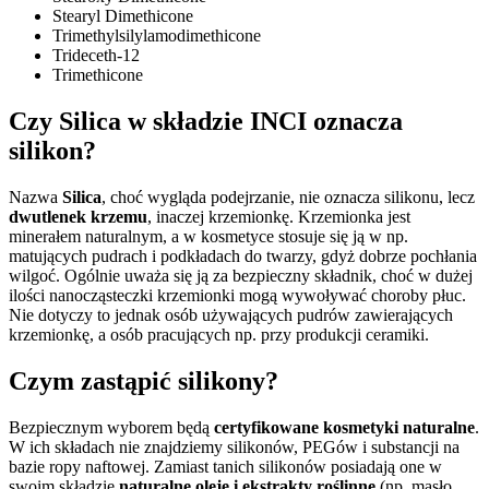
Stearyl Dimethicone
Trimethylsilylamodimethicone
Trideceth-12
Trimethicone
Czy Silica w składzie INCI oznacza
silikon?
Nazwa
Silica
, choć wygląda podejrzanie, nie oznacza silikonu, lecz
dwutlenek krzemu
, inaczej krzemionkę. Krzemionka jest
minerałem naturalnym, a w kosmetyce stosuje się ją w np.
matujących pudrach i podkładach do twarzy, gdyż dobrze pochłania
wilgoć. Ogólnie uważa się ją za bezpieczny składnik, choć w dużej
ilości nanocząsteczki krzemionki mogą wywoływać choroby płuc.
Nie dotyczy to jednak osób używających pudrów zawierających
krzemionkę, a osób pracujących np. przy produkcji ceramiki.
Czym zastąpić silikony?
Bezpiecznym wyborem będą
certyfikowane kosmetyki naturalne
.
W ich składach nie znajdziemy silikonów, PEGów i substancji na
bazie ropy naftowej. Zamiast tanich silikonów posiadają one w
swoim składzie
naturalne oleje i ekstrakty roślinne
(np. masło