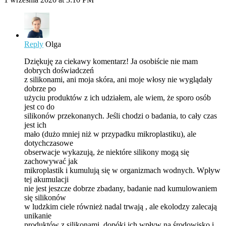
Reply
Olga
Dziękuję za ciekawy komentarz! Ja osobiście nie mam
dobrych doświadczeń
z silikonami, ani moja skóra, ani moje włosy nie wyglądały
dobrze po
użyciu produktów z ich udziałem, ale wiem, że sporo osób
jest co do
silikonów przekonanych. Jeśli chodzi o badania, to cały czas
jest ich
mało (dużo mniej niż w przypadku mikroplastiku), ale
dotychczasowe
obserwacje wykazują, że niektóre silikony mogą się
zachowywać jak
mikroplastik i kumulują się w organizmach wodnych. Wpływ
tej akumulacji
nie jest jeszcze dobrze zbadany, badanie nad kumulowaniem
się silikonów
w ludzkim ciele również nadal trwają , ale ekolodzy zalecają
unikanie
produktów z silikonami, dopóki ich wpływ na środowisko i