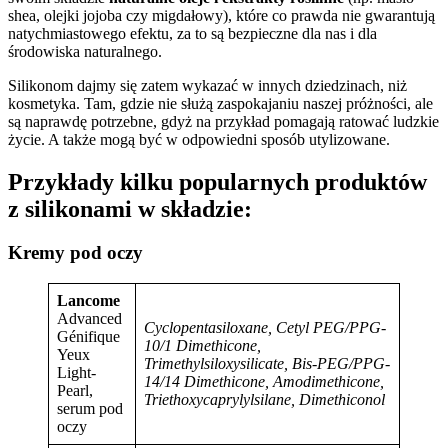
shea, olejki jojoba czy migdałowy), które co prawda nie gwarantują
natychmiastowego efektu, za to są bezpieczne dla nas i dla
środowiska naturalnego.
Silikonom dajmy się zatem wykazać w innych dziedzinach, niż
kosmetyka. Tam, gdzie nie służą zaspokajaniu naszej próżności, ale
są naprawdę potrzebne, gdyż na przykład pomagają ratować ludzkie
życie. A także mogą być w odpowiedni sposób utylizowane.
Przykłady kilku popularnych produktów
z silikonami w składzie:
Kremy pod oczy
Lancome
Advanced
Cyclopentasiloxane, Cetyl PEG/PPG-
Génifique
10/1 Dimethicone,
Yeux
Trimethylsiloxysilicate, Bis-PEG/PPG-
Light-
14/14 Dimethicone,
Amodimethicone,
Pearl,
Triethoxycaprylylsilane, Dimethiconol
serum pod
oczy