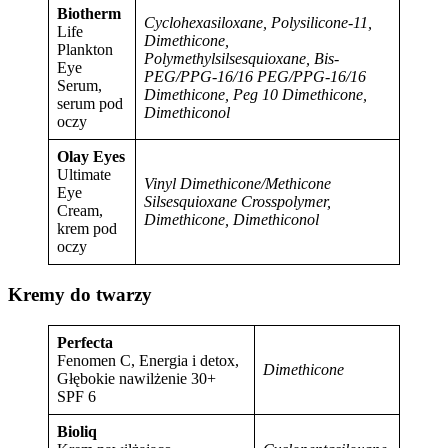
Biotherm
Cyclohexasiloxane,
Polysilicone-11,
Life
Dimethicone,
Plankton
Polymethylsilsesquioxane,
Bis-
Eye
PEG/PPG-16/16 PEG/PPG-16/16
Serum,
Dimethicone,
Peg 10 Dimethicone,
serum pod
Dimethiconol
oczy
Olay Eyes
Ultimate
Vinyl Dimethicone/Methicone
Eye
Silsesquioxane Crosspolymer,
Cream,
Dimethicone, Dimethiconol
krem pod
oczy
Kremy do twarzy
Perfecta
Fenomen C, Energia i detox,
Dimethicone
Głębokie nawilżenie 30+
SPF 6
Bioliq