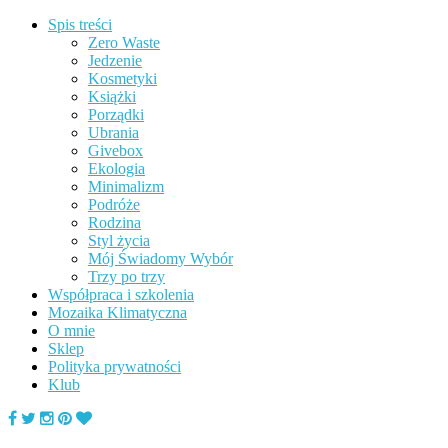
Spis treści
Zero Waste
Jedzenie
Kosmetyki
Książki
Porządki
Ubrania
Givebox
Ekologia
Minimalizm
Podróże
Rodzina
Styl życia
Mój Świadomy Wybór
Trzy po trzy
Współpraca i szkolenia
Mozaika Klimatyczna
O mnie
Sklep
Polityka prywatności
Klub