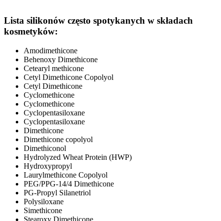
Lista silikonów często spotykanych w składach
kosmetyków:
Amodimethicone
Behenoxy Dimethicone
Cetearyl methicone
Cetyl Dimethicone Copolyol
Cetyl Dimethicone
Cyclomethicone
Cyclomethicone
Cyclopentasiloxane
Cyclopentasiloxane
Dimethicone
Dimethicone copolyol
Dimethiconol
Hydrolyzed Wheat Protein (HWP)
Hydroxypropyl
Laurylmethicone Copolyol
PEG/PPG-14/4 Dimethicone
PG-Propyl Silanetriol
Polysiloxane
Simethicone
Stearoxy Dimethicone