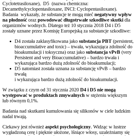
Cyclotetrasiloxane), D5 (nazwa chemiczna:
Decamethylcyclopentasiloxane, INCI: Cyclopentasiloxane).
Badania wykazały, że substancje te mogą mieć
negatywny wpływ
na płodność
oraz
powodować długotrwałe szkodliwe skutki
dla
organizmów wodnych. Dlatego też 10 stycznia 2018 D4 i D5
zostały uznane przez Komisję Europejską za substancje szkodliwe:
D4 została zaklasyfikowana jako
substancja PBT
(persistent,
bioaccumulative and toxic) – trwała, wykazująca zdolność do
bioakumulacji i toksyczna) oraz jako
substancja vPvB
(very
Persistent and very Bioaccumulative) – bardzo trwała i
wykazująca bardzo dużą zdolność do bioakumulacji;
D5 natomiast została uznana za substancję vPvB – bardzo
trwałą
i wykazująca bardzo dużą zdolność do bioakumulacji.
W związku z czym od 31 stycznia 2020
D4 i D5 nie mogą
występować w produktach zmywalnych
w stężeniu większym
lub równym 0,1%.
Badania nad skutkami kumulowania się silikonów w ciele ludzkim
nadal trwają.
Ciekawy jest również
aspekt psychologiczny
. Widząc w lustrze
wygładzoną cerę i pięknie ułożone, lśniące włosy, uzależniamy się