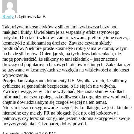
Reply
Użytkowczka B
Tak, używam kosmetyków z silikonami, zwłaszcza bazy pod
makijaż i fluidy. Uwielbiam je za wspaniały efekt satynowego
połysku. Do ciała i włosów rzadko używam, preferuję inne rzeczy, a
kosmetyki z silikonami są droższe. Zawsze czytam składy
produktów. Niektóre proste kosmetyki robię sama w domu, w tym
na bazie silikonów. Opierając się na tych doświadczeniach, nie
mogę potwierdzić, że silikony to tani składnik – jest znacznie
droższy od popularnych bazowych olejów roślinnych. Zakładam, że
są używane w kosmetykach ze względu na właściwości a nie koszt
wytworzenia.
Przejrzałam załączone dokumenty UE. Wynika z nich, że silikony
cykliczne są generalnie bezpieczne, o ile się ich nie wdycha.
Zwrócę uwagę, żeby ich nie wdychać. Nie znalazłam w źródłach
informacji, na czym polega szkodliwość dla organizmów wodnych,
chętnie dowiedziałabym się czegoś więcej na ten temat.
Nie zamierzam rezygnować z czegoś, tylko dlatego, że jest aktualnie
niemodne czy ma zły PR na blogach (jak np. olej kokosowy i
palmowy, czy teraz silikony), ale jestem skłonna skorygować swoje
przyzwyczajenia jeśli zobaczę dobry powód.
1 września 2020 at 3:10 PM