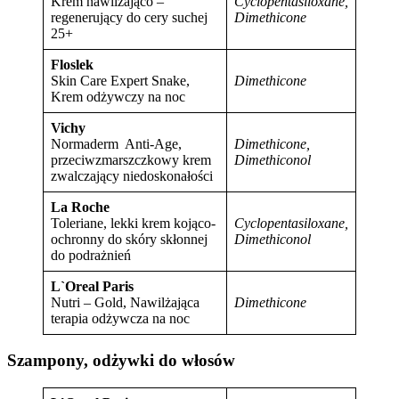
Krem nawilżająco –
Cyclopentasiloxane,
regenerujący do cery suchej
Dimethicone
25+
Floslek
Skin Care Expert Snake,
Dimethicone
Krem odżywczy na noc
Vichy
Normaderm Anti-Age,
Dimethicone,
przeciwzmarszczkowy krem
Dimethiconol
zwalczający niedoskonałości
La Roche
Toleriane, lekki krem kojąco-
Cyclopentasiloxane,
ochronny do skóry skłonnej
Dimethiconol
do podrażnień
L`Oreal Paris
Nutri – Gold, Nawilżająca
Dimethicone
terapia odżywcza na noc
Szampony, odżywki do włosów