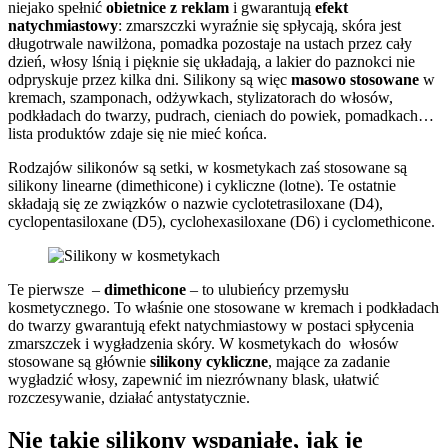
niejako spełnić
obietnice z reklam
i gwarantują
efekt
natychmiastowy
: zmarszczki wyraźnie się spłycają, skóra jest
długotrwale nawilżona, pomadka pozostaje na ustach przez cały
dzień, włosy lśnią i pięknie się układają, a lakier do paznokci nie
odpryskuje przez kilka dni. Silikony są więc
masowo stosowane
w
kremach, szamponach, odżywkach, stylizatorach do włosów,
podkładach do twarzy, pudrach, cieniach do powiek, pomadkach…
lista produktów zdaje się nie mieć końca.
Rodzajów silikonów są setki, w kosmetykach zaś stosowane są
silikony linearne (dimethicone) i cykliczne (lotne). Te ostatnie
składają się ze związków o nazwie cyclotetrasiloxane (D4),
cyclopentasiloxane (D5), cyclohexasiloxane (D6) i cyclomethicone.
Te pierwsze –
dimethicone
– to ulubieńcy przemysłu
kosmetycznego. To właśnie one stosowane w kremach i podkładach
do twarzy gwarantują efekt natychmiastowy w postaci spłycenia
zmarszczek i wygładzenia skóry. W kosmetykach do włosów
stosowane są głównie
silikony cykliczne
, mające za zadanie
wygładzić włosy, zapewnić im niezrównany blask, ułatwić
rozczesywanie, działać antystatycznie.
Nie takie silikony wspaniałe, jak je