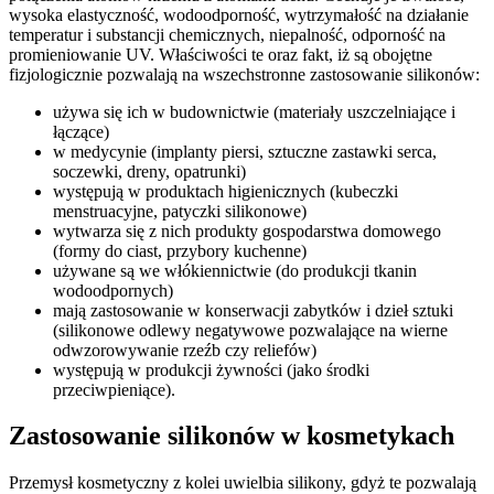
wysoka elastyczność, wodoodporność, wytrzymałość na działanie
temperatur i substancji chemicznych, niepalność, odporność na
promieniowanie UV. Właściwości te oraz fakt, iż są obojętne
fizjologicznie pozwalają na wszechstronne zastosowanie silikonów:
używa się ich w budownictwie (materiały uszczelniające i
łączące)
w medycynie (implanty piersi, sztuczne zastawki serca,
soczewki, dreny, opatrunki)
występują w produktach higienicznych (kubeczki
menstruacyjne, patyczki silikonowe)
wytwarza się z nich produkty gospodarstwa domowego
(formy do ciast, przybory kuchenne)
używane są we włókiennictwie (do produkcji tkanin
wodoodpornych)
mają zastosowanie w konserwacji zabytków i dzieł sztuki
(silikonowe odlewy negatywowe pozwalające na wierne
odwzorowywanie rzeźb czy reliefów)
występują w produkcji żywności (jako środki
przeciwpieniące).
Zastosowanie silikonów w kosmetykach
Przemysł kosmetyczny z kolei uwielbia silikony, gdyż te pozwalają