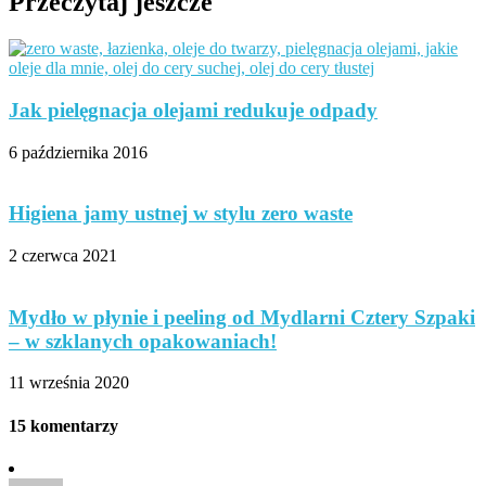
Przeczytaj jeszcze
Jak pielęgnacja olejami redukuje odpady
6 października 2016
Higiena jamy ustnej w stylu zero waste
2 czerwca 2021
Mydło w płynie i peeling od Mydlarni Cztery Szpaki
– w szklanych opakowaniach!
11 września 2020
15 komentarzy