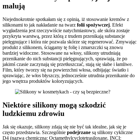
malują
Niejednokrotnie spotkałam się z opinią, iż stosowanie kremów z
silikonami to jak nakładanie na twarz
folii spożywczej
. Efekt
wygładzenia jest rzeczywiście natychmiastowy, ale skóra zostaje
przykryta warstwą, przez którą z trudem przenikają substancje
pielęgnujące i która nie pozwala skórze się regenerować. Zmywając
produkt z silikonem, ściągamy tę folię i zmarszczki są znowu
bardziej widoczne. Stosowane na włosy, silikony utrudniają
przenikanie do nich substancji pielęgnujących, sprawiają, że po
jakimś czasie zaczynają się przetłuszczać, stają się słabe i łamliwe.
Film, który tworzy się na powierzchni włosa, odbijając światło i
sprawiając, że włos błyszczy, jednocześnie utrudnia przenikanie do
jego wnętrza produktów koloryzujących.
Niektóre silikony mogą szkodzić
ludzkiemu zdrowiu
Jak się okazuje, silikony zdają się nie być tak idealne, jak się je
często przedstawia. Szczególnie
podejrzane
są silikony cykliczne
D4 (nazwa chemiczna: Octamethylcyclotetrasiloxane, INCI: