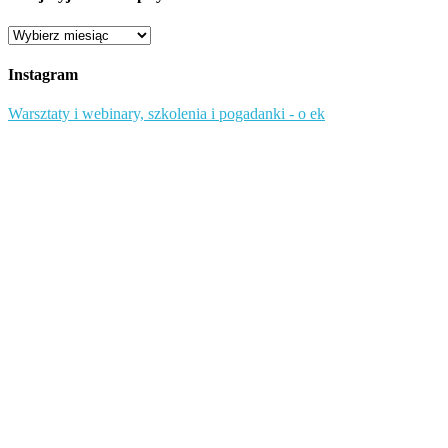
Przejrzyj
starsze
wpisy
Instagram
Warsztaty i webinary, szkolenia i pogadanki - o ek