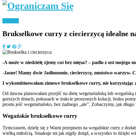
Jedzenie
Brukselkowe curry z ciecierzycą idealne n
-A może w niedzielę zjemy coś bez mięsa? – padło z ust mojego 
-Jasne! Mamy dwie Jadłonomie, ciecierzycę, mnóstwo warzyw. 
I wykombinowałam zimowe brukselkowe curry, nie korzystając 
Od dawna planowałam przejść na dietę wegetariańską lub wegańską (ty
gorszych dniach, pokusach w trakcie proszonych kolacji, braku pomys
prostu jeść wegetariańsko, bez żadnego „ale”. Zobaczymy, jak długo 
Wegańskie brukselkowe curry
Tymczasem, dzielę się z Wami przepisem na wegańskie curry z dodatk
wielką miłością. Smakuje mi jak nigdy dotąd, a wszystko to dzięki w