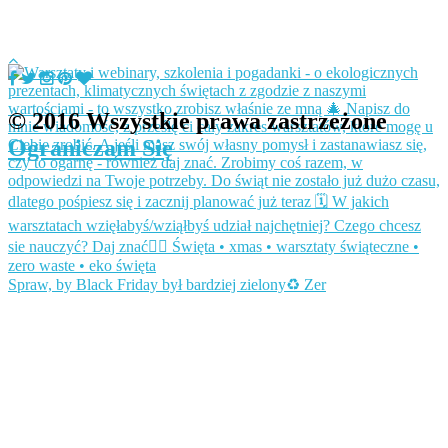
© 2016 Wszystkie prawa zastrzeżone
Ograniczam Się
Spraw, by Black Friday był bardziej zielony♻️ Zer