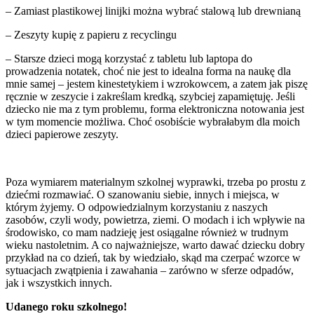
– Zamiast plastikowej linijki można wybrać stalową lub drewnianą
– Zeszyty kupię z papieru z recyclingu
– Starsze dzieci mogą korzystać z tabletu lub laptopa do
prowadzenia notatek, choć nie jest to idealna forma na naukę dla
mnie samej – jestem kinestetykiem i wzrokowcem, a zatem jak piszę
ręcznie w zeszycie i zakreślam kredką, szybciej zapamiętuję. Jeśli
dziecko nie ma z tym problemu, forma elektroniczna notowania jest
w tym momencie możliwa. Choć osobiście wybrałabym dla moich
dzieci papierowe zeszyty.
Poza wymiarem materialnym szkolnej wyprawki, trzeba po prostu z
dziećmi rozmawiać. O szanowaniu siebie, innych i miejsca, w
którym żyjemy. O odpowiedzialnym korzystaniu z naszych
zasobów, czyli wody, powietrza, ziemi. O modach i ich wpływie na
środowisko, co mam nadzieję jest osiągalne również w trudnym
wieku nastoletnim. A co najważniejsze, warto dawać dziecku dobry
przykład na co dzień, tak by wiedziało, skąd ma czerpać wzorce w
sytuacjach zwątpienia i zawahania – zarówno w sferze odpadów,
jak i wszystkich innych.
Udanego roku szkolnego!