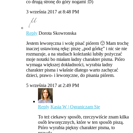
co drugą stronę do góry nogami :D)
3 września 2017 at 8:48 PM
Reply
Dorota Skowronska
Jestem leworęczna i wolę pisać piórem 🙂 Mam trochę
inaczej ustawioną rękę: piszę „pod górkę” i nic sie nie
rozmazuje, a na studiach koleżanki lubiły pożyczać
moje notatki bo miałam ładny charakter pisma. Pióro
wymaga większej dokładności, wyrabia ładny
charakter pisma i właśnie dlatego warto zachęcać
dzieci, prawo- i leworęczne, do pisania piórem.
5 września 2017 at 2:49 PM
Reply
Kasia W | Ograniczam Się
To też ciekawy sposób, rzeczywiście znam kilka
osób leworęcznych, które w ten sposób piszą.
Pióro wyrabia piękny charakter pisma, to
prawda.