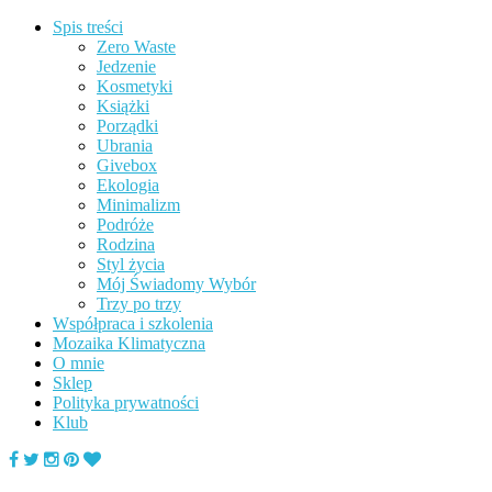
Spis treści
Zero Waste
Jedzenie
Kosmetyki
Książki
Porządki
Ubrania
Givebox
Ekologia
Minimalizm
Podróże
Rodzina
Styl życia
Mój Świadomy Wybór
Trzy po trzy
Współpraca i szkolenia
Mozaika Klimatyczna
O mnie
Sklep
Polityka prywatności
Klub