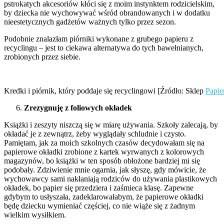
pstrokatych akcesoriów kłóci się z moim instynktem rodzicielskim,
by dziecka nie wychowywać wśród obrandowanych i w dodatku
nieestetycznych gadżetów ważnych tylko przez sezon.
Podobnie znalazłam piórniki wykonane z grubego papieru z
recyclingu – jest to ciekawa alternatywa do tych bawełnianych,
zrobionych przez siebie.
Kredki i piórnik, który poddaje się recyclingowi [Źródło: Sklep
Papie
Zrezygnuję z foliowych okładek
Książki i zeszyty niszczą się w miarę używania. Szkoły zalecają, by
okładać je z zewnątrz, żeby wyglądały schludnie i czysto.
Pamiętam, jak za moich szkolnych czasów decydowałam się na
papierowe okładki zrobione z kartek wyrwanych z kolorowych
magazynów, bo książki w ten sposób obłożone bardziej mi się
podobały. Zdziwienie mnie ogarnia, jak słyszę, gdy mówicie, że
wychowawcy sami nakłaniają rodziców do używania plastikowych
okładek, bo papier się przedziera i zaśmieca klasę. Zapewne
gdybym to usłyszała, zadeklarowałabym, że papierowe okładki
będę dziecku wymieniać częściej, co nie wiąże się z żadnym
wielkim wysiłkiem.