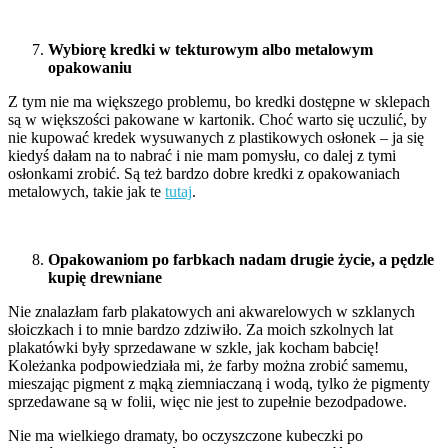
Wybiorę kredki w tekturowym albo metalowym
opakowaniu
Z tym nie ma większego problemu, bo kredki dostępne w sklepach
są w większości pakowane w kartonik. Choć warto się uczulić, by
nie kupować kredek wysuwanych z plastikowych osłonek – ja się
kiedyś dałam na to nabrać i nie mam pomysłu, co dalej z tymi
osłonkami zrobić. Są też bardzo dobre kredki z opakowaniach
metalowych, takie jak te
tutaj
.
Opakowaniom po farbkach nadam drugie życie, a pędzle
kupię drewniane
Nie znalazłam farb plakatowych ani akwarelowych w szklanych
słoiczkach i to mnie bardzo zdziwiło. Za moich szkolnych lat
plakatówki były sprzedawane w szkle, jak kocham babcię!
Koleżanka podpowiedziała mi, że farby można zrobić samemu,
mieszając pigment z mąką ziemniaczaną i wodą, tylko że pigmenty
sprzedawane są w folii, więc nie jest to zupełnie bezodpadowe.
Nie ma wielkiego dramaty, bo oczyszczone kubeczki po