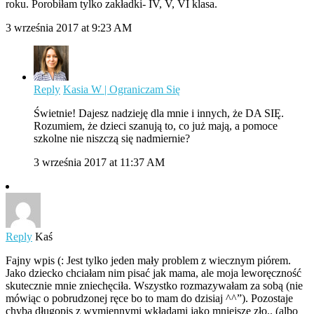
roku. Porobiłam tylko zakładki- IV, V, VI klasa.
3 września 2017 at 9:23 AM
Reply
Kasia W | Ograniczam Się
Świetnie! Dajesz nadzieję dla mnie i innych, że DA SIĘ.
Rozumiem, że dzieci szanują to, co już mają, a pomoce
szkolne nie niszczą się nadmiernie?
3 września 2017 at 11:37 AM
Reply
Kaś
Fajny wpis (: Jest tylko jeden mały problem z wiecznym piórem.
Jako dziecko chciałam nim pisać jak mama, ale moja leworęczność
skutecznie mnie zniechęciła. Wszystko rozmazywałam za sobą (nie
mówiąc o pobrudzonej ręce bo to mam do dzisiaj ^^”). Pozostaje
chyba długopis z wymiennymi wkładami jako mniejsze zło.. (albo