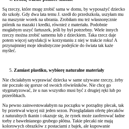
Są rzeczy, które mogę zrobić sama w domu, by wyposażyć dziecko
do szkoły. Gdy dwa lata temu J. szedł do przedszkola, uszyłam mu
na maszynie worek na ubrania. Zrobiłam mu też własnoręcznie
piórnik na mazaki i kredki, również z materiału. Podobnie
mogłabym uszyć fartuszek, jeśli by był potrzebny. Wiele innych
rzeczy można zrobić samemu lub z dzieckiem. Taka rzecz daje
potem więcej satysfakcji w korzystaniu z niej w trakcie roku! A
przynajmniej moje idealistyczne podejście do świata tak każe
myśleć.
Zamiast plastiku, wybiorę naturalne materiały
Nie chciałabym wyprawiać dziecka w same używane rzeczy, żeby
nie poczuło się gorsze od swoich rówieśników. Nie chcę go
stygmatyzować, że u nas wszystko musi być z drugiej ręki lub po
przeróbkach.
Na pewno zainwestowałabym na początku w porządny plecak, tak
by przetrwał więcej niż jeden sezon. Przeglądałam ofertę plecaków
z naturalnych tkanin i okazuje się, że rynek może zaoferować ładne
torby z bawełnianego grubego płótna. Takie plecaki nie mają
kolorowych obrazków z postaciami z bajek, ale kupowanie