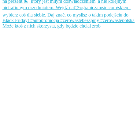
Może ktoś z nich skorzysta, gdy będzie chciał zrob