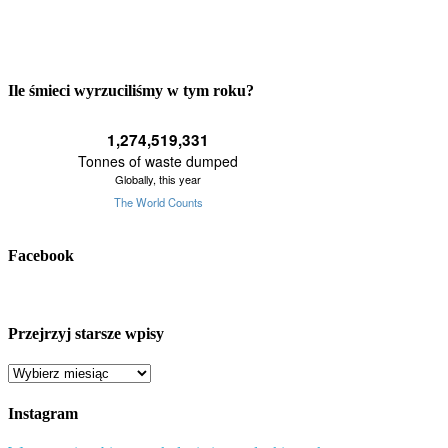
Ile śmieci wyrzuciliśmy w tym roku?
Facebook
Przejrzyj starsze wpisy
Przejrzyj
starsze
wpisy
Instagram