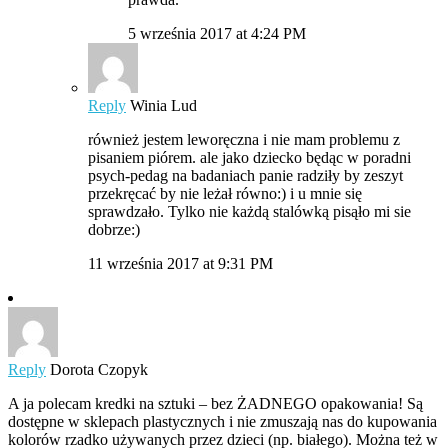
5 września 2017 at 4:24 PM
Reply
Winia Lud
również jestem leworęczna i nie mam problemu z
pisaniem piórem. ale jako dziecko będąc w poradni
psych-pedag na badaniach panie radziły by zeszyt
przekręcać by nie leżał równo:) i u mnie się
sprawdzało. Tylko nie każdą stalówką pisąło mi sie
dobrze:)
11 września 2017 at 9:31 PM
Reply
Dorota Czopyk
A ja polecam kredki na sztuki – bez ŻADNEGO opakowania! Są
dostępne w sklepach plastycznych i nie zmuszają nas do kupowania
kolorów rzadko używanych przez dzieci (np. białego). Można też w