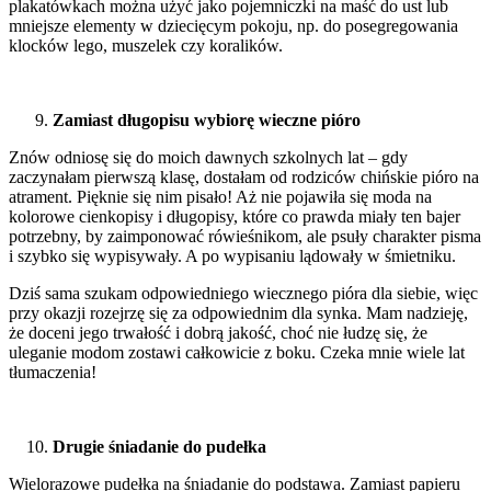
plakatówkach można użyć jako pojemniczki na maść do ust lub
mniejsze elementy w dziecięcym pokoju, np. do posegregowania
klocków lego, muszelek czy koralików.
Zamiast długopisu wybiorę wieczne pióro
Znów odniosę się do moich dawnych szkolnych lat – gdy
zaczynałam pierwszą klasę, dostałam od rodziców chińskie pióro na
atrament. Pięknie się nim pisało! Aż nie pojawiła się moda na
kolorowe cienkopisy i długopisy, które co prawda miały ten bajer
potrzebny, by zaimponować rówieśnikom, ale psuły charakter pisma
i szybko się wypisywały. A po wypisaniu lądowały w śmietniku.
Dziś sama szukam odpowiedniego wiecznego pióra dla siebie, więc
przy okazji rozejrzę się za odpowiednim dla synka. Mam nadzieję,
że doceni jego trwałość i dobrą jakość, choć nie łudzę się, że
uleganie modom zostawi całkowicie z boku. Czeka mnie wiele lat
tłumaczenia!
Drugie śniadanie do pudełka
Wielorazowe pudełka na śniadanie do podstawa. Zamiast papieru