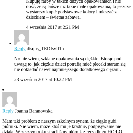
Kupuję farby w takich dużych opakowaniach i nie
dość, że są tańsze niż takie małe opakowania, to jeszcze
wystarczy kupić podstawowe kolory i mieszać z
dzieckiem – świetna zabawa.
4 września 2017 at 2:21 PM
Reply
disqus_TEDIsvII1h
No nie wiem, szklane opakowania są ciężkie. Biorąc pod
uwagę to, jak ciężkie dzieci potrafią mieć plecaki staram się
nie dokładać nawet najmniejszego dodatkowego ciężaru.
23 września 2017 at 10:22 PM
Reply
Joanna Baranowska
Mam taki problem z naszym szkolnym synem, że ciągle gubi
piórniki. Nie wiem, może ktoś mu je kradnie, podpisywanie nie
działa. W zeszłym roku straciliśmy piórnik z recyklingu HO:LO,