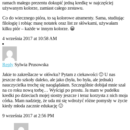
ramach małego prezentu dokupić jedną kredkę w najczęściej
używanym kolorze, zamiast całego zestawu.
Co do wiecznego pióra, to są kolorowe atramenty. Sama, studiując
filologię i robiąc masę notatek oraz list ze słówkami, używałam
kilku piór – każde w innym kolorze. 😀
4 września 2017 at 10:58 AM
Reply
Sylwia Prusowska
Jakie to zakreślacze w ołówku? Pytam z ciekawości 🙂 U nas
jeszcze do szkoły daleko, ale jako (była, bo była, ale jednak)
nauczycielka trochę się naoglądałam. Szczególnie dobijał mnie szał
na co roku nową torbę… Wyścigi po prostu. Ja mam w pudełku
kredki po dzieciach mojej siostry jeszcze i teraz korzysta z nich moja
córka. Mam nadzieję, że uda mi się wdrożyć różne pomysły w życie
kiedy młoda zacznie edukację 🙂
9 września 2017 at 2:56 PM