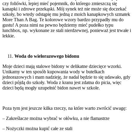
czy foliówki, lepiej mieć pojemnik, do którego zmieszczą się
kanapki i zdrowe przekąski. Mój synek też nie może się doczekać
szkoły, bo wtedy odstąpię mu jedną z moich kanapkowych szmatek
More Than A Bag. Te kolorowe wzory bardzo przypadły mu do
gustu! A poza nimi na pewno będziemy mieć pudełko typu
lunchbox, np. wykonane ze stali nierdzewnej, ponieważ jest trwałe i
lekkie.
Woda do wielorazowego bidonu
Moje dzieci mają stalowe bidony w delikatne dziecięce wzorki.
Unikamy w ten sposób kupowania wody w butelkach
jednorazowych i mam nadzieję, że nadal będzie to się udawało, gdy
dzieci pójdą do szkoły. Woda z kranu jest zdatna do picia, więc
dzieci będą mogły uzupełnić bidon nawet w szkole.
Poza tym jest jeszcze kilka rzeczy, na które warto zwrócić uwagę:
– Zakreślacze można wybrać w ołówku, a nie flamastrze
– Nożyczki można kupić całe ze stali