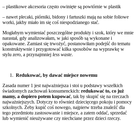
– plastikowe akcesoria często owinięte są powtórnie w plastik
– nawet plecaki, piórniki, bidony i fartuszki mają na sobie foliowe
worki, jakby miało im się coś niespodzianego stać.
Mogłabym wymieniać poszczególne produkty i szok, który we mnie
narastał, gdy analizowałam, w jaki sposób są wykonane i
opakowane. Zamiast się trwożyć, postanowiłam podejść do tematu
konstruktywnie i przygotować kilka sposobów na wyprawkę w
stylu
zero
, a przynajmniej
less waste
.
Redukować, by dawać miejsce nowemu
Zasada numer 1 jest najważniejsza i stoi u podstawy wszelkich
świadomych zachowań konsumenckich:
redukować to, co już
mamy, a dopiero potem kupować
, tak by skupić się na rzeczach
najważniejszych. Dotyczy to również dziecięcego pokoju i pomocy
szkolnych. Żeby kupić coś nowego, najpierw trzeba znaleźć dla
tego przedmiotu zastosowanie i miejsce, a zatem oddać, sprzedać
lub wymienić nieużywane czy niechciane przez dzieci rzeczy.