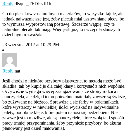
Reply
disqus_TEDIsvII1h
Co do plecaków z naturalnych materiałów, to wszystko fajnie, ale
jednak najważniejsze jest, żeby plecak miał usztywniane plecy, bo
to wymusza wyprostowaną postawę. Szczerze wątpię, czy te
naturalne plecaki tak mają. Więc jeśli już, to raczej dla starszych
dzieci bym rozważała.
23 września 2017 at 10:29 PM
Reply
nat
Jeśli chodzi o niektóre przybory plastyczne, to metodą może być
składka, tak by kupić je dla całej klasy i korzystać z nich wspólnie.
Oczywiście wymaga więcej zaangażowania ze strony rodzica i
nauczyciela, ale dzięki temu potrzebne materiały zawsze są świeże,
bo zużywane na bieżąco. Sprawdzają się farby w pojemnikach,
które wystarczy w niewielkiej ilości wyciskać na indywidualne
palety, podobnie kleje, które potem nanosi się pędzelkiem. Nie
zawsze jest to możliwe, ale są nauczyciele, które wolą taki sposób
pracy (mniej przypominania, żeby przynieść przybory, bo akurat
planowany jest dzień malowania).