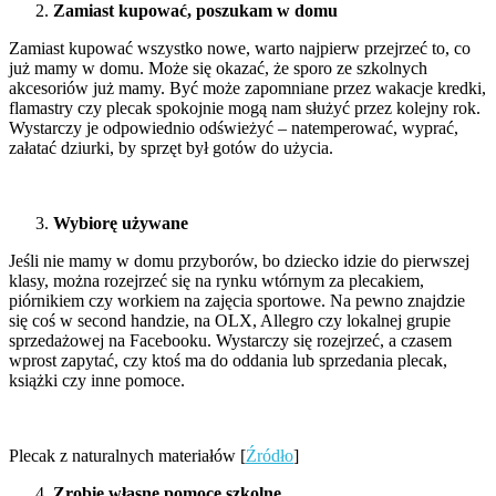
Zamiast kupować, poszukam w domu
Zamiast kupować wszystko nowe, warto najpierw przejrzeć to, co
już mamy w domu. Może się okazać, że sporo ze szkolnych
akcesoriów już mamy. Być może zapomniane przez wakacje kredki,
flamastry czy plecak spokojnie mogą nam służyć przez kolejny rok.
Wystarczy je odpowiednio odświeżyć – natemperować, wyprać,
załatać dziurki, by sprzęt był gotów do użycia.
Wybiorę używane
Jeśli nie mamy w domu przyborów, bo dziecko idzie do pierwszej
klasy, można rozejrzeć się na rynku wtórnym za plecakiem,
piórnikiem czy workiem na zajęcia sportowe. Na pewno znajdzie
się coś w second handzie, na OLX, Allegro czy lokalnej grupie
sprzedażowej na Facebooku. Wystarczy się rozejrzeć, a czasem
wprost zapytać, czy ktoś ma do oddania lub sprzedania plecak,
książki czy inne pomoce.
Plecak z naturalnych materiałów [
Źródło
]
Zrobię własne pomoce szkolne