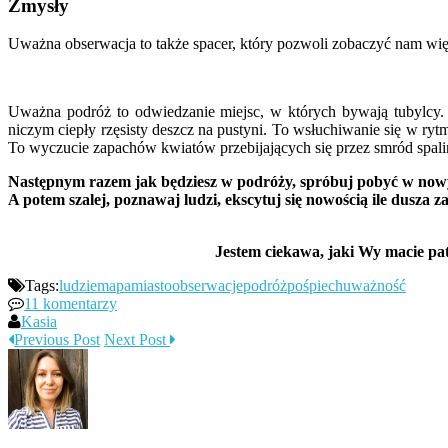
Zmysły
Uważna obserwacja to także spacer, który pozwoli zobaczyć nam więc
Uważna podróż to odwiedzanie miejsc, w których bywają tubylcy.
niczym ciepły rzęsisty deszcz na pustyni. To wsłuchiwanie się w r
To wyczucie zapachów kwiatów przebijających się przez smród spalin
Następnym razem jak będziesz w podróży, spróbuj pobyć w nowym 
A potem szalej, poznawaj ludzi, ekscytuj się nowością ile dusza
Jestem ciekawa, jaki Wy macie pa
Tags:
ludzie
mapa
miasto
obserwacje
podróż
pośpiech
uważność
11 komentarzy
Kasia
Previous Post
Next Post