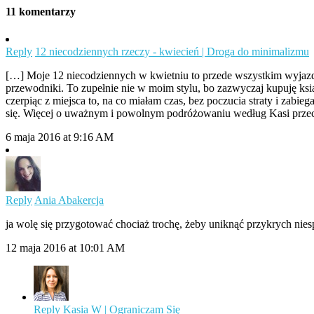
11 komentarzy
Reply
12 niecodziennych rzeczy - kwiecień | Droga do minimalizmu
[…] Moje 12 niecodziennych w kwietniu to przede wszystkim wyjazd, k
przewodniki. To zupełnie nie w moim stylu, bo zazwyczaj kupuję k
czerpiąc z miejsca to, na co miałam czas, bez poczucia straty i zab
się. Więcej o uważnym i powolnym podróżowaniu według Kasi prze
6 maja 2016 at 9:16 AM
Reply
Ania Abakercja
ja wolę się przygotować chociaż trochę, żeby uniknąć przykrych nies
12 maja 2016 at 10:01 AM
Reply
Kasia W | Ograniczam Się