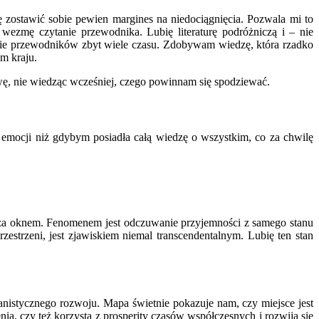
 zostawić sobie pewien margines na niedociągnięcia. Pozwala mi to
wezmę czytanie przewodnika. Lubię literaturę podróżniczą i – nie
nie przewodników zbyt wiele czasu. Zdobywam wiedzę, która rzadko
m kraju.
awę, nie wiedząc wcześniej, czego powinnam się spodziewać.
emocji niż gdybym posiadła całą wiedzę o wszystkim, co za chwilę
z za oknem. Fenomenem jest odczuwanie przyjemności z samego stanu
zestrzeni, jest zjawiskiem niemal transcendentalnym. Lubię ten stan
nistycznego rozwoju. Mapa świetnie pokazuje nam, czy miejsce jest
ia, czy też korzysta z prosperity czasów współczesnych i rozwija się