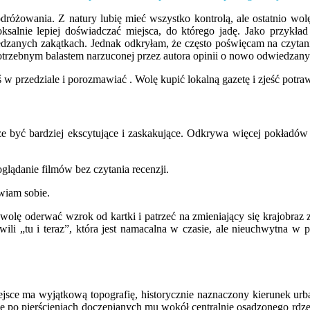
żowania. Z natury lubię mieć wszystko kontrolą, ale ostatnio wolę
alnie lepiej doświadczać miejsca, do którego jadę. Jako przykład 
dzanych zakątkach. Jednak odkryłam, że często poświęcam na czyta
epotrzebnym balastem narzuconej przez autora opinii o nowo odwiedzany
w przedziale i porozmawiać . Wolę kupić lokalną gazetę i zjeść potr
 być bardziej ekscytujące i zaskakujące. Odkrywa więcej pokładów 
lądanie filmów bez czytania recenzji.
awiam sobie.
olę oderwać wzrok od kartki i patrzeć na zmieniający się krajobra
li „tu i teraz”, która jest namacalna w czasie, ale nieuchwytna w pr
sce ma wyjątkową topografię, historycznie naznaczony kierunek urba
ze po pierścieniach doczepianych mu wokół centralnie osadzonego rdzen