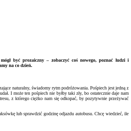
 mógł być prozaiczny – zobaczyć coś nowego, poznać ludzi i
amy na co dzień.
rzające naturalny, świadomy rytm podróżowania. Pośpiech jest jedną z
ał. I może ten pośpiech nie byłby taki zły, bo ostatecznie daje nam
stresu, z którego ciężko nam się odkopać, by pozytywnie przeżywać
aksówkę lub sprawdzić godzinę odjazdu autobusu. Chcę wiedzieć, ile