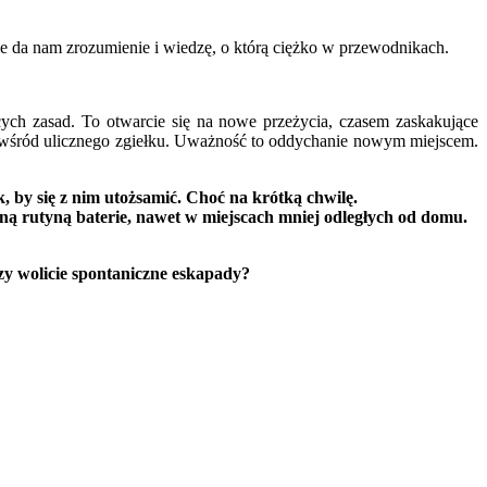
le da nam zrozumienie i wiedzę, o którą ciężko w przewodnikach.
ch zasad. To otwarcie się na nowe przeżycia, czasem zaskakujące
ów wśród ulicznego zgiełku. Uważność to oddychanie nowym miejscem.
 by się z nim utożsamić. Choć na krótką chwilę.
nną rutyną baterie, nawet w miejscach mniej odległych od domu.
zy wolicie spontaniczne eskapady?