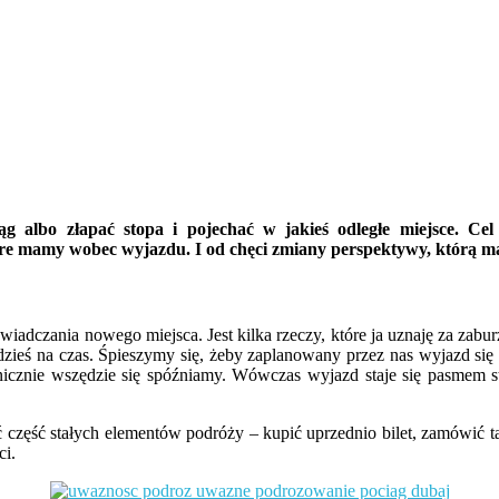
 albo złapać stopa i pojechać w jakieś odległe miejsce. Cel
tóre mamy wobec wyjazdu. I od chęci zmiany perspektywy, którą m
wiadczania nowego miejsca. Jest kilka rzeczy, które ja uznaję za zabu
eś na czas. Śpieszymy się, żeby zaplanowany przez nas wyjazd się ud
onicznie wszędzie się spóźniamy. Wówczas wyjazd staje się pasmem 
ć część stałych elementów podróży – kupić uprzednio bilet, zamówić t
ci.