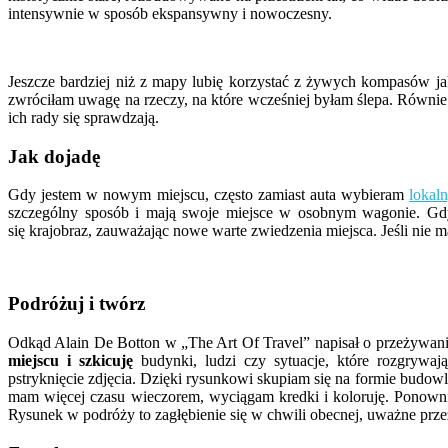
intensywnie w sposób ekspansywny i nowoczesny.
Jeszcze bardziej niż z mapy lubię korzystać z żywych kompasów ja
zwróciłam uwagę na rzeczy, na które wcześniej byłam ślepa. Równie c
ich rady się sprawdzają.
Jak dojadę
Gdy jestem w nowym miejscu, często zamiast auta wybieram
lokal
szczególny sposób i mają swoje miejsce w osobnym wagonie. Gdy
się krajobraz, zauważając nowe warte zwiedzenia miejsca. Jeśli ni
Podróżuj i twórz
Odkąd Alain De Botton w „The Art Of Travel” napisał o przeżywaniu 
miejscu i szkicuję
budynki, ludzi czy sytuacje, które rozgrywa
pstryknięcie zdjęcia. Dzięki rysunkowi skupiam się na formie budowl
mam więcej czasu wieczorem, wyciągam kredki i koloruję. Ponowni
Rysunek w podróży to zagłębienie się w chwili obecnej, uważne prze