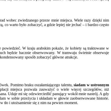
orad wobec zwiedzanego przeze mnie miejsca. Wiele razy dzięki nim
 co warto było zobaczyć, a gdzie lepiej nie jechać – i bardzo często
e powiedzieć. W kraju arabskim pokaże, że kobiety są traktowane w
ruch będzie bacznie obserwowany. W tramwaju świetnie obserwuje
w skondensowany sposób zobaczyć główne atrakcje.
ołówek. Pomimo braku oszałamiającego talentu,
siadam w ustronnym
placji miejsca pozwala zauważyć o wiele więcej szczegółów, niż
sana. Udaje mi się odzwierciedlić panujący wokół mnie nastrój. A gdy
lam w sobie przeżycia i układam w głowie zaobserwowane historie.
w tło i utożsamienie się z nim na pewien moment.