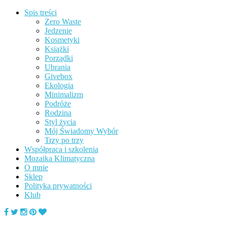
Spis treści
Zero Waste
Jedzenie
Kosmetyki
Książki
Porządki
Ubrania
Givebox
Ekologia
Minimalizm
Podróże
Rodzina
Styl życia
Mój Świadomy Wybór
Trzy po trzy
Współpraca i szkolenia
Mozaika Klimatyczna
O mnie
Sklep
Polityka prywatności
Klub