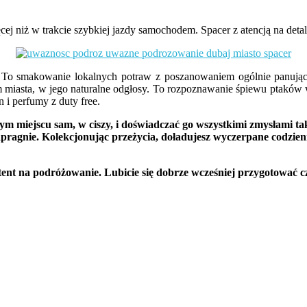
ej niż w trakcie szybkiej jazdy samochodem. Spacer z atencją na deta
 To smakowanie lokalnych potraw z poszanowaniem ogólnie panujący
ytm miasta, w jego naturalne odgłosy. To rozpoznawanie śpiewu ptak
 i perfumy z duty free.
miejscu sam, w ciszy, i doświadczać go wszystkimi zmysłami tak,
 zapragnie. Kolekcjonując przeżycia, doładujesz wyczerpane codzie
tent na podróżowanie. Lubicie się dobrze wcześniej przygotować c