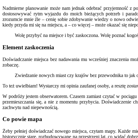
Nadmierne planowanie może nam jednak odebrać przyjemność z podró
dostosowywać rytm wyjazdu do moich bieżących potrzeb i paradoks
zrozumcie mnie źle – cenię sobie zdobywanie wiedzy o nowo odwie
kiedy przyda mi się na miejscu, a – co więcej – może okazać się ni
Wolę przybyć na miejsce i być zaskoczona. Wolę poznać kogoś 
Element zaskoczenia
Doświadczanie miejsca bez nadawania mu wcześniej znaczenia może
zobaczę.
Zwiedzanie nowych miast czy krajów bez przewodnika to jak og
To też uwielbiam! Wystarczy mi opinia zaufanej osoby, a resztę zost
W podróży jestem obserwatorem. Czasem zamiast czytać w pociągu w
przemieszczania się, a nie z momentu przybycia. Doświadczenie chwi
zachwytu nad niepewnością.
Co powie mapa
Żeby pełniej doświadczać nowego miejsca, czytam mapy. Każde miej
historycznie stare, rozbudowywane na przestrzeni lat, co widać dobr