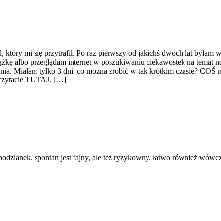
tóry mi się przytrafił. Po raz pierwszy od jakichś dwóch lat byłam w 
siążkę albo przeglądam internet w poszukiwaniu ciekawostek na tema
iegania. Miałam tylko 3 dni, co można zrobić w tak krótkim czasie? CO
czytacie TUTAJ. […]
podzianek. spontan jest fajny, ale też ryzykowny. łatwo również wówcz