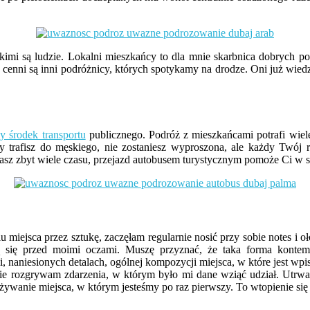
kimi są ludzie. Lokalni mieszkańcy to dla mnie skarbnica dobrych p
enni są inni podróżnicy, których spotykamy na drodze. Oni już wiedzą,
ny środek transportu
publicznego. Podróż z mieszkańcami potrafi wiel
 trafisz do męskiego, nie zostaniesz wyproszona, ale każdy Twój 
e masz zbyt wiele czasu, przejazd autobusem turystycznym pomoże Ci 
miejsca przez sztukę, zaczęłam regularnie nosić przy sobie notes i 
ją się przed moimi oczami. Muszę przyznać, że taka forma kontem
i, naniesionych detalach, ogólnej kompozycji miejsca, w które jest wpi
e rozgrywam zdarzenia, w którym było mi dane wziąć udział. Utrwa
żywanie miejsca, w którym jesteśmy po raz pierwszy. To wtopienie się 