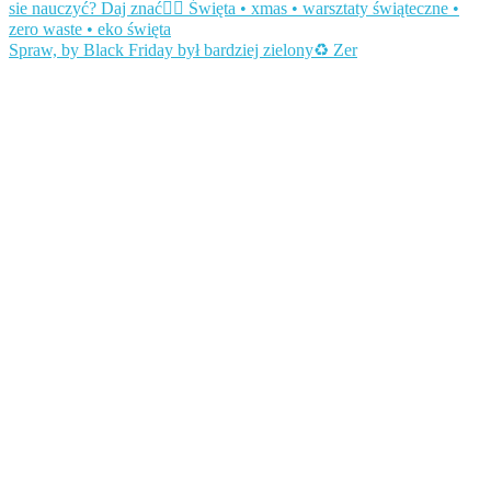
Spraw, by Black Friday był bardziej zielony♻️ Zer