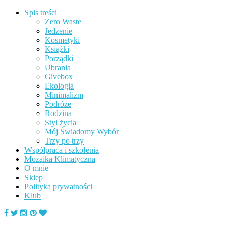
Spis treści
Zero Waste
Jedzenie
Kosmetyki
Książki
Porządki
Ubrania
Givebox
Ekologia
Minimalizm
Podróże
Rodzina
Styl życia
Mój Świadomy Wybór
Trzy po trzy
Współpraca i szkolenia
Mozaika Klimatyczna
O mnie
Sklep
Polityka prywatności
Klub