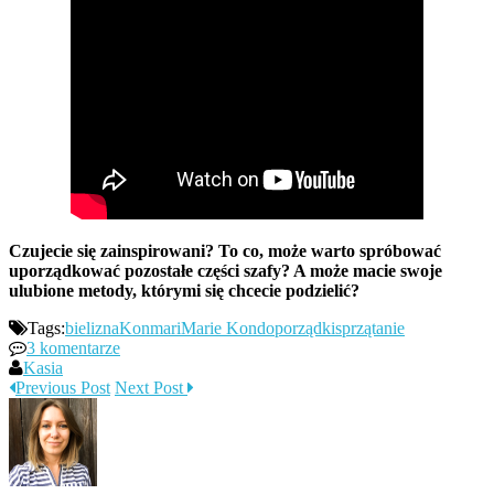
Czujecie się zainspirowani? To co, może warto spróbować
uporządkować pozostałe części szafy? A może macie swoje
ulubione metody, którymi się chcecie podzielić?
Tags:
bielizna
Konmari
Marie Kondo
porządki
sprzątanie
3 komentarze
Kasia
Previous Post
Next Post