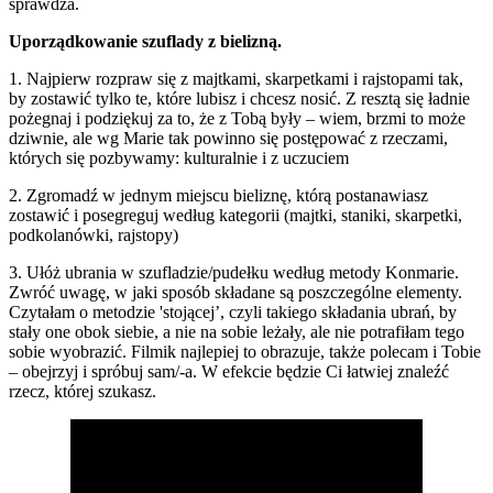
sprawdza.
Uporządkowanie szuflady z bielizną.
1. Najpierw rozpraw się z majtkami, skarpetkami i rajstopami tak,
by zostawić tylko te, które lubisz i chcesz nosić. Z resztą się ładnie
pożegnaj i podziękuj za to, że z Tobą były – wiem, brzmi to może
dziwnie, ale wg Marie tak powinno się postępować z rzeczami,
których się pozbywamy: kulturalnie i z uczuciem
2. Zgromadź w jednym miejscu bieliznę, którą postanawiasz
zostawić i posegreguj według kategorii (majtki, staniki, skarpetki,
podkolanówki, rajstopy)
3. Ułóż ubrania w szufladzie/pudełku według metody Konmarie.
Zwróć uwagę, w jaki sposób składane są poszczególne elementy.
Czytałam o metodzie 'stojącej’, czyli takiego składania ubrań, by
stały one obok siebie, a nie na sobie leżały, ale nie potrafiłam tego
sobie wyobrazić. Filmik najlepiej to obrazuje, także polecam i Tobie
– obejrzyj i spróbuj sam/-a. W efekcie będzie Ci łatwiej znaleźć
rzecz, której szukasz.