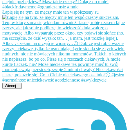
Łapię się na tym, że męczy mnie ten współczesny su
Więcej...