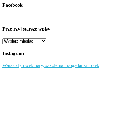
Facebook
Przejrzyj starsze wpisy
Przejrzyj
starsze
wpisy
Instagram
Warsztaty i webinary, szkolenia i pogadanki - o ek