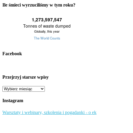
Ile śmieci wyrzuciliśmy w tym roku?
Facebook
Przejrzyj starsze wpisy
Przejrzyj
starsze
wpisy
Instagram
Warsztaty i webinary, szkolenia i pogadanki - o ek