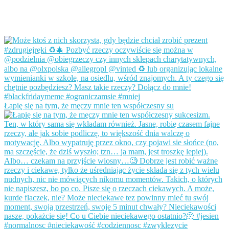
Łapię się na tym, że męczy mnie ten współczesny su