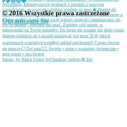
© 2016 Wszystkie prawa zastrzeżone
Ograniczam Się
Spraw, by Black Friday był bardziej zielony♻️ Zer