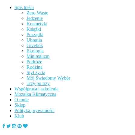
Spis treści
Zero Waste
Jedzenie
Kosmetyki
Książki
Porządki
Ubrania
Givebox
Ekologia
Minimalizm
Podróże
Rodzina
Styl życia
Mój Świadomy Wybór
Trzy po trzy
Współpraca i szkolenia
Mozaika Klimatyczna
O mnie
Sklep
Polityka prywatności
Klub