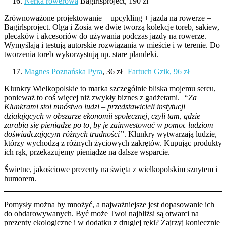
Nerka rowerowa
Bagirlsproject, 190 zł
Zrównoważone projektowanie + upcykling + jazda na rowerze =
Bagirlsproject. Olga i Zosia we dwie tworzą kolekcje toreb, sakiew,
plecaków i akcesoriów do używania podczas jazdy na rowerze.
Wymyślają i testują autorskie rozwiązania w mieście i w terenie. Do
tworzenia toreb wykorzystują np. stare plandeki.
Magnes Poznańska Pyra
, 36 zł |
Fartuch Gzik, 96 zł
Klunkry Wielkopolskie to marka szczególnie bliska mojemu sercu,
ponieważ to coś więcej niż zwykły biznes z gadżetami.
“Za
Klunkrami stoi mnóstwo ludzi – przedstawicieli instytucji
działających w obszarze ekonomii społecznej, czyli tam, gdzie
zarabia się pieniądze po to, by je zainwestować w pomoc ludziom
doświadczającym różnych trudności”
. Klunkry wytwarzają ludzie,
którzy wychodzą z różnych życiowych zakrętów. Kupując produkty
ich rąk, przekazujemy pieniądze na dalsze wsparcie.
Świetne, jakościowe prezenty na święta z wielkopolskim sznytem i
humorem.
Pomysły można by mnożyć, a najważniejsze jest dopasowanie ich
do obdarowywanych. Być może Twoi najbliżsi są otwarci na
prezenty ekologiczne i w dodatku z drugiej ręki? Zajrzyj koniecznie