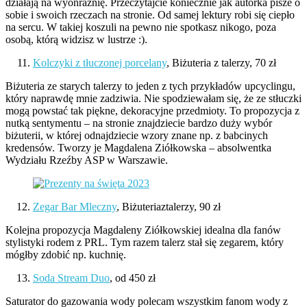
działają na wyonraźnię. Przeczytajcie koniecznie jak autorka pisze o
sobie i swoich rzeczach na stronie. Od samej lektury robi się ciepło
na sercu. W takiej koszuli na pewno nie spotkasz nikogo, poza
osobą, którą widzisz w lustrze :).
Kolczyki z tłuczonej porcelany
, Biżuteria z talerzy, 70 zł
Biżuteria ze starych talerzy to jeden z tych przykładów upcyclingu,
który naprawdę mnie zadziwia. Nie spodziewałam się, że ze stłuczki
mogą powstać tak piękne, dekoracyjne przedmioty. To propozycja z
nutką sentymentu – na stronie znajdziecie bardzo duży wybór
biżuterii, w której odnajdziecie wzory znane np. z babcinych
kredensów. Tworzy je Magdalena Ziółkowska – absolwentka
Wydziału Rzeźby ASP w Warszawie.
Zegar Bar Mleczny
, Biżuteriaztalerzy, 90 zł
Kolejna propozycja Magdaleny Ziółkowskiej idealna dla fanów
stylistyki rodem z PRL. Tym razem talerz stał się zegarem, który
mógłby zdobić np. kuchnię.
Soda Stream Duo
, od 450 zł
Saturator do gazowania wody polecam wszystkim fanom wody z