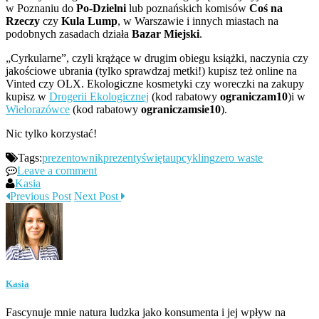
w Poznaniu do
Po-Dzielni
lub poznańskich komisów
Coś na
Rzeczy
czy
Kula Lump
, w Warszawie i innych miastach na
podobnych zasadach działa
Bazar Miejski
.
„Cyrkularne”, czyli krążące w drugim obiegu książki, naczynia czy
jakościowe ubrania (tylko sprawdzaj metki!) kupisz też online na
Vinted czy OLX. Ekologiczne kosmetyki czy woreczki na zakupy
kupisz w
Drogerii Ekologicznej
(kod rabatowy
ograniczam10
)i w
Wielorazówce
(kod rabatowy
ograniczamsie10
).
Nic tylko korzystać!
Tags:
prezentownik
prezenty
święta
upcykling
zero waste
Leave a comment
Kasia
Previous Post
Next Post
Kasia
Fascynuje mnie natura ludzka jako konsumenta i jej wpływ na