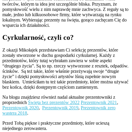
twórców, którym ta idea jest szczególnie bliska. Przyznam, że
pomysłowość wielu z nim naprawdę mnie zachwyca. Z reguły są to
małe, jedno lub kilkuosobowe firmy, które wytwarzają na rynku
lokalnym. Wybierając prezenty na święta, gorąco zachęcam Cię do
wsparcia ich działalności.
Cyrkularność, czyli co?
Z okazji Mikołajek przedstawiam Ci selekcję prezentów, które
zostały stworzone w duchu gospodarki cyrkularnej. Każdy z
przedmiotów, który tutaj wybrałam zawiera w sobie aspekt
“drugiego życia”. Są to np. rzeczy wytworzone z resztek, odpadów.
ścinków. Są też takie, które właśnie przeżywają swoje “drugie
życie” i dzięki pomysłowości artystów lśnią zupełnie nowym
blaskiem. Umieściłam tu też takie przedmioty, które można używać
bez końca, dzięki dostępnym częściom zamiennym.
Na blogu znajdziesz również nadal aktualne prezentowniki z
proprzednich
Święta bez prezentów 2022
Prezentownik 2021
,
Prezentownik 2020
,
Prezentownik 2019
,
Prezentownik zero
wastera 2018
.
Przed Tobą piękne i praktyczne przedmioty, które ucieszą
niejednego zerowastera.