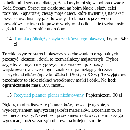
bąbelkami. I serio nie dlatego, że zdarzyło mi się współpracować z
Soda Stream. Sprzęt ten ciągle stoi na boim blacie i służy całej
rodzinie. Najbardziej cieszy moje dzieci, które uwielbiają naciskać
przycisk uwalniający gaz do wody. To fajna opcja z dwóch
powodów: nie trzeba kupować wody w plastiku + nie trzeba nosić
ciężkich butelek ze sklepu do domu.
Torebka półksiężyc szyta ze skórzanego płaszcza
, Trykot, 549
zł
Torebki szyte ze starych płaszczy z zachowaniem oryginalnych
przeszyć, kieszeni i detali to rzemieślniczy majstersztyk. Trykot
szyje też z innych nietypowych materiałów np. z noszy
wojskowych, a także innych znalezisk, pamiętających czasy
naszych dziadków (np. z lat 40-tych i 50-tych XXw). Te wyjątkowe
przedmioty to efekt pięknej współpracy matki i córki. Na
kod:
ograniczamsie
masz 10% rabatu.
Recycled planner, planer niedatowany
, Papierniczeni, 90 zł
Piękny, minimalistyczny planner, który powstaje ręcznie, z
wykorzystaniem najwyższej jakości materiałów. Doceniam to, że
jest niedatowany. Nawet jeśli przestaniesz notować, nie musisz go
wyrzucać, możesz zacząć od nowa na kolejnej stronie.