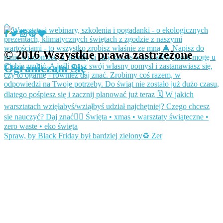
© 2016 Wszystkie prawa zastrzeżone
Ograniczam Się
Spraw, by Black Friday był bardziej zielony♻️ Zer