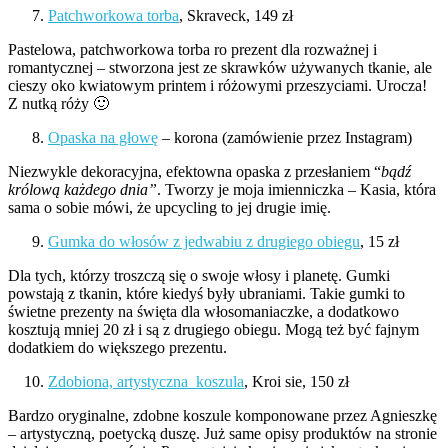
Patchworkowa torba
, Skraveck, 149 zł
Pastelowa, patchworkowa torba ro prezent dla rozważnej i
romantycznej – stworzona jest ze skrawków używanych tkanie, ale
cieszy oko kwiatowym printem i różowymi przeszyciami. Urocza!
Z nutką róży 🙂
Opaska na głowę
– korona (zamówienie przez Instagram)
Niezwykle dekoracyjna, efektowna opaska z przesłaniem “
bądź
królową każdego dnia”
. Tworzy je moja imienniczka – Kasia, która
sama o sobie mówi, że upcycling to jej drugie imię.
Gumka do włosów z jedwabiu z drugiego obiegu
, 15 zł
Dla tych, którzy troszczą się o swoje włosy i planetę. Gumki
powstają z tkanin, które kiedyś były ubraniami. Takie gumki to
świetne prezenty na święta dla włosomaniaczke, a dodatkowo
kosztują mniej 20 zł i są z drugiego obiegu. Mogą też być fajnym
dodatkiem do większego prezentu.
Zdobiona, artystyczna koszula
, Kroi sie, 150 zł
Bardzo oryginalne, zdobne koszule komponowane przez Agnieszkę
– artystyczną, poetycką duszę. Już same opisy produktów na stronie