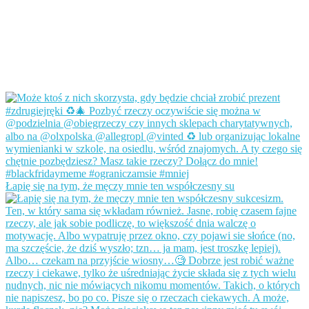
Łapię się na tym, że męczy mnie ten współczesny su