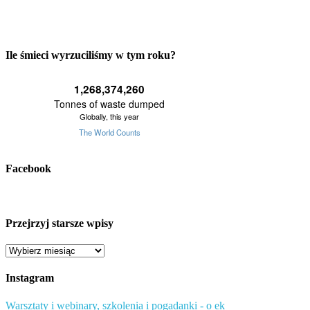
Ile śmieci wyrzuciliśmy w tym roku?
Facebook
Przejrzyj starsze wpisy
Przejrzyj
starsze
wpisy
Instagram
Warsztaty i webinary, szkolenia i pogadanki - o ek