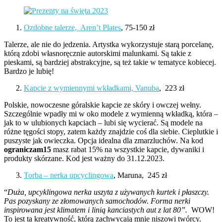
Ozdobne talerze, Aren’t Plates
, 75-150 zł
Talerze, ale nie do jedzenia. Artystka wykorzystuje starą porcelanę,
którą zdobi własnoręcznie autorskimi malunkami. Są takie z
pieskami, są bardziej abstrakcyjne, są też takie w tematyce kobiecej.
Bardzo je lubię!
Kapcie z wymiennymi wkładkami, Vanuba
, 223 zł
Polskie, nowoczesne góralskie kapcie ze skóry i owczej wełny.
Szczególnie wpadły mi w oko modele z wymienną wkładką, która –
jak to w ulubionych kapciach – lubi się wycierać. Są modele na
różne tęgości stopy, zatem każdy znajdzie coś dla siebie. Cieplutkie i
puszyste jak owieczka. Opcja idealna dla zmarzluchów. Na kod
ograniczam15
masz rabat 15% na wszystkie kapcie, dywaniki i
produkty skórzane. Kod jest ważny do 31.12.2023.
Torba – nerka upcyclingowa
, Maruna, 245 zł
“
Duża, upcyklingowa nerka uszyta z używanych kurtek i płaszczy.
Pas pozyskany ze złomowanych samochodów. Forma nerki
inspirowana jest klimatem i linią kanciastych aut z lat 80”.
WOW!
To jest ta kreatywność, którą zachwycają mnie niszowi twórcy.