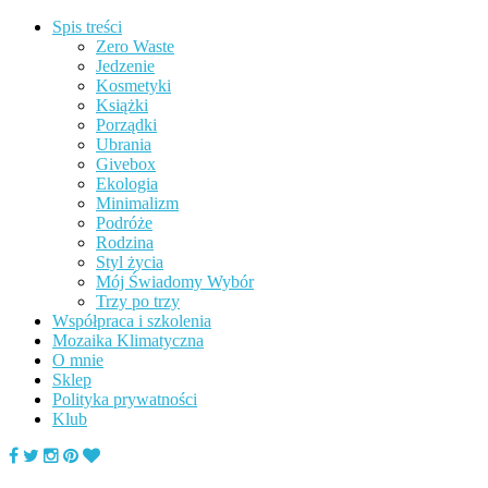
Spis treści
Zero Waste
Jedzenie
Kosmetyki
Książki
Porządki
Ubrania
Givebox
Ekologia
Minimalizm
Podróże
Rodzina
Styl życia
Mój Świadomy Wybór
Trzy po trzy
Współpraca i szkolenia
Mozaika Klimatyczna
O mnie
Sklep
Polityka prywatności
Klub