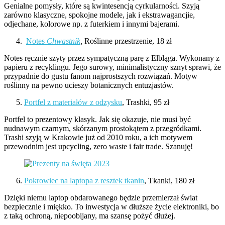
Genialne pomysły, które są kwintesencją cyrkularności. Szyją
zarówno klasyczne, spokojne modele, jak i ekstrawagancjie,
odjechane, kolorowe np. z futerkiem i innymi bajerami.
Notes
Chwastnik
,
Roślinne przestrzenie, 18 zł
Notes ręcznie szyty przez sympatyczną parę z Elbląga. Wykonany z
papieru z recyklingu. Jego surowy, minimalistyczny sznyt sprawi, że
przypadnie do gustu fanom najprostszych rozwiązań. Motyw
roślinny na pewno ucieszy botanicznych entuzjastów.
Portfel z materiałów z odzysku
, Trashki, 95 zł
Portfel to prezentowy klasyk. Jak się okazuje, nie musi być
nudnawym czarnym, skórzanym prostokątem z przegródkami.
Trashi szyją w Krakowie już od 2010 roku, a ich motywem
przewodnim jest upcycling, zero waste i fair trade. Szanuję!
Pokrowiec na laptopa z resztek tkanin
, Tkanki, 180 zł
Dzięki niemu laptop obdarowanego będzie przemierzał świat
bezpiecznie i miękko. To inwestycja w dłuższe życie elektroniki, bo
z taką ochroną, niepoobijany, ma szansę pożyć dłużej.