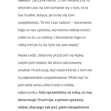
radości
” zaczyna Hania. „Czas świąteczny to
właśnie czas na zatrzymanie się z tym, co w
nas trudne, bolące, po to by się tym
zaopiekować. To też czas radości – doceniania
tego co nas spotyka, wyrażenia wdzięczności
sobie za to, co robimy, i docenienie tego co
robią inni po to, by żyło się nam lepiej.”
Hania radzi, żebyśmy przyjrzeli się lepiej
swoim potrzebom, bo skoro odczuwamy
smutek i frustrację, być może któreś z nich nie
są odpowiednio zaopiekowane. Może być to
potrzeba sensu albo troski o siebie,
odpoczynku.
Gdy sprawdzimy ze sobą, co nas
denerwuje i frustruje, a potem spytamy
siebie, dlaczego tak jest, jakie niespełnione