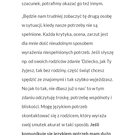
szacunek, potrafimy okazać go też innym.
„Będzie nam trudniej zobaczyć tę drugą osobę
w sytuacji, kiedy nasze potrzeby nie są
spełnione. Każda krytyka, ocena, zarzut jest
dla mnie dość nieudolnym sposobem
wyrażenia niespełnionych potrzeb. Jeśli słyszę
np. od swoich rodziców zdanie 'Dziecko, jak Ty
żyjesz, tak bez rodziny, część świąt chcesz
spędzić ze znajomymi i tak szybko wyjeżdzasz.
No jak to tak, nie dbasz już o nas’ to w tym
zdaniu odczytuję troskę, potrzebę wspólnoty i
bliskości. Mogę językiem potrzeb
skontaktować się z rodzicem, który wyraża
swój smutek akurat w taki sposób.
Jeśli
komunikuję się językiem potrzeb mam dużo