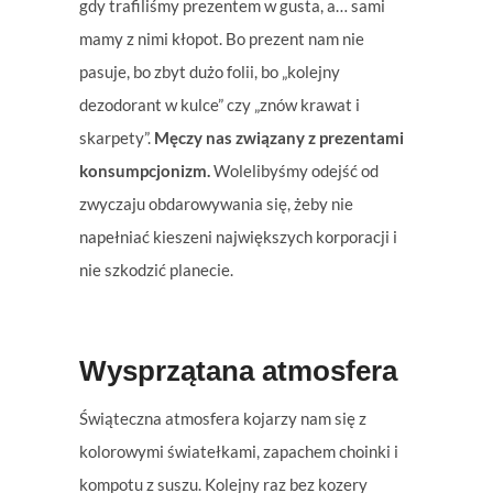
gdy trafiliśmy prezentem w gusta, a… sami
mamy z nimi kłopot. Bo prezent nam nie
pasuje, bo zbyt dużo folii, bo „kolejny
dezodorant w kulce” czy „znów krawat i
skarpety”.
Męczy nas związany z prezentami
konsumpcjonizm.
Wolelibyśmy odejść od
zwyczaju obdarowywania się, żeby nie
napełniać kieszeni największych korporacji i
nie szkodzić planecie.
Wysprzątana atmosfera
Świąteczna atmosfera kojarzy nam się z
kolorowymi światełkami, zapachem choinki i
kompotu z suszu. Kolejny raz bez kozery