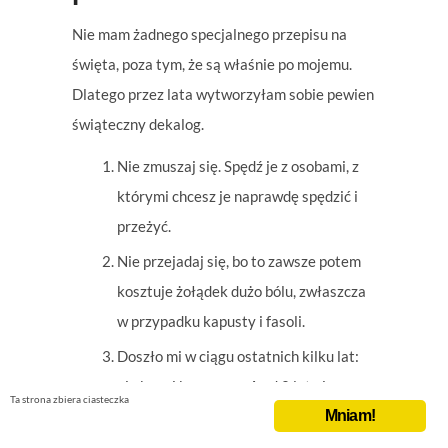
Nie mam żadnego specjalnego przepisu na
święta, poza tym, że są właśnie po mojemu.
Dlatego przez lata wytworzyłam sobie pewien
świąteczny dekalog.
Nie zmuszaj się. Spędź je z osobami, z
którymi chcesz je naprawdę spędzić i
przeżyć.
Nie przejadaj się, bo to zawsze potem
kosztuje żołądek dużo bólu, zwłaszcza
w przypadku kapusty i fasoli.
Doszło mi w ciągu ostatnich kilku lat:
nie kupuj bez sensu. A od 2 lat nie
Ta strona zbiera ciasteczka
kupuję w ogóle rzeczy (dlatego moi
Mniam!
bliscy dostaną albo doświadczenia, albo