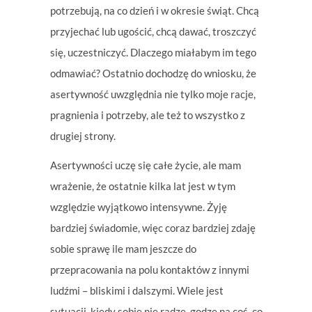
potrzebują, na co dzień i w okresie świąt. Chcą
przyjechać lub ugościć, chcą dawać, troszczyć
się, uczestniczyć. Dlaczego miałabym im tego
odmawiać? Ostatnio dochodzę do wniosku, że
asertywność uwzględnia nie tylko moje racje,
pragnienia i potrzeby, ale też to wszystko z
drugiej strony.
Asertywności uczę się całe życie, ale mam
wrażenie, że ostatnie kilka lat jest w tym
względzie wyjątkowo intensywne. Żyję
bardziej świadomie, więc coraz bardziej zdaję
sobie sprawę ile mam jeszcze do
przepracowania na polu kontaktów z innymi
ludźmi – bliskimi i dalszymi. Wiele jest
sytuacji, kiedy sobie nie radzę, godzę na coś, co