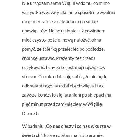
Nie urządzam sama Wigilii w domu, co mimo
wszystko w zawiły dla mnie sposób nie zwalnia
mnie mentalnie z nakładania na siebie
obowiązków. No bo u siebie też powinnam
mieć czysto, pościel nową nałożyć, okna
pomyć, ze ścierką przelecieć po podłodze,
choinkę ustawić. Prezenty też trzeba
uszykować. I chyba to jest mój największy
stresor. Co roku obiecuję sobie, że nie będę
odkładała tego na ostatnią chwilę, a i tak
zawsze kończyło się lataniem po sklepach na
pięć minut przed zamknięciem w Wigilię.
Dramat.
W badaniu
„Co nas cieszy i co nas wkurza w
świętach”
, które robiłam na Instagramie,