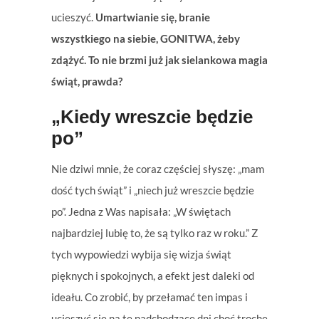
ucieszyć.
Umartwianie się, branie
wszystkiego na siebie, GONITWA, żeby
zdążyć. To nie brzmi już jak sielankowa magia
świąt, prawda?
„Kiedy wreszcie będzie
po”
Nie dziwi mnie, że coraz częściej słyszę: „mam
dość tych świąt” i „niech już wreszcie będzie
po”. Jedna z Was napisała: „W świętach
najbardziej lubię to, że są tylko raz w roku.” Z
tych wypowiedzi wybija się wizja świąt
pięknych i spokojnych, a efekt jest daleki od
ideału. Co zrobić, by przełamać ten impas i
ucieszyć się na te nadchodzące dni choć trochę