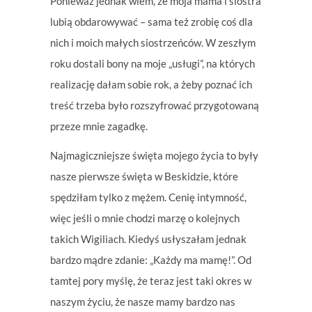
Ponieważ jednak wiem, że moja mama i siostra
lubią obdarowywać – sama też zrobię coś dla
nich i moich małych siostrzeńców.
W zeszłym
roku dostali bony na moje „usługi”, na których
realizację dałam sobie rok, a żeby poznać ich
treść trzeba było rozszyfrować przygotowaną
przeze mnie zagadkę.
Najmagiczniejsze święta mojego życia to były
nasze pierwsze święta w Beskidzie, które
spędziłam tylko z mężem. Cenię intymność,
więc jeśli o mnie chodzi marzę o kolejnych
takich Wigiliach. Kiedyś usłyszałam jednak
bardzo mądre zdanie: „Każdy ma mamę!”. Od
tamtej pory myślę, że teraz jest taki okres w
naszym życiu, że nasze mamy bardzo nas