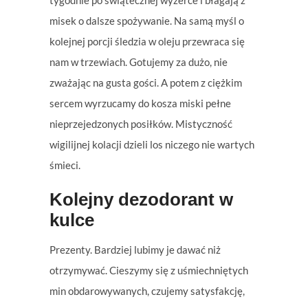
tygodnie po świątecznej wyżerce i błagają z
misek o dalsze spożywanie. Na samą myśl o
kolejnej porcji śledzia w oleju przewraca się
nam w trzewiach. Gotujemy za dużo, nie
zważając na gusta gości. A potem z ciężkim
sercem wyrzucamy do kosza miski pełne
nieprzejedzonych posiłków. Mistyczność
wigilijnej kolacji dzieli los niczego nie wartych
śmieci.
Kolejny dezodorant w
kulce
Prezenty. Bardziej lubimy je dawać niż
otrzymywać. Cieszymy się z uśmiechniętych
min obdarowywanych, czujemy satysfakcję,