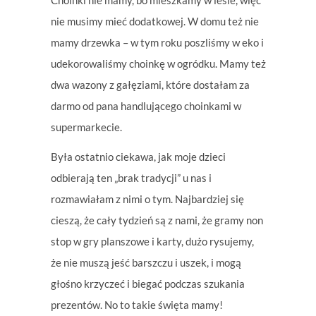
Choinki nie mamy, bo mieszkamy w lesie, więc
nie musimy mieć dodatkowej. W domu też nie
mamy drzewka – w tym roku poszliśmy w eko i
udekorowaliśmy choinkę w ogródku. Mamy też
dwa wazony z gałęziami, które dostałam za
darmo od pana handlującego choinkami w
supermarkecie.
Była ostatnio ciekawa, jak moje dzieci
odbierają ten „brak tradycji” u nas i
rozmawiałam z nimi o tym. Najbardziej się
cieszą, że cały tydzień są z nami, że gramy non
stop w gry planszowe i karty, dużo rysujemy,
że nie muszą jeść barszczu i uszek, i mogą
głośno krzyczeć i biegać podczas szukania
prezentów. No to takie święta mamy!