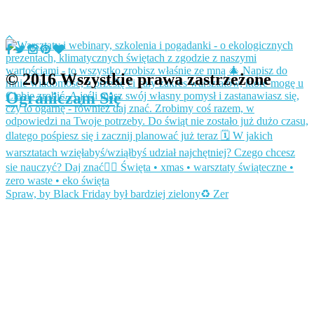
© 2016 Wszystkie prawa zastrzeżone
Ograniczam Się
Spraw, by Black Friday był bardziej zielony♻️ Zer