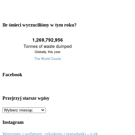
Ile śmieci wyrzuciliśmy w tym roku?
Facebook
Przejrzyj starsze wpisy
Przejrzyj
starsze
wpisy
Instagram
Warsztaty i webinary, szkolenia i pogadanki - o ek