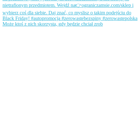
Może ktoś z nich skorzysta, gdy będzie chciał zrob