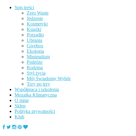
Spis treści
Zero Waste
Jedzenie
Kosmetyki
Książki
Porządki
Ubrania
Givebox
Ekologia
Minimalizm
Podróże
Rodzina
Styl życia
Mój Świadomy Wybór
Trzy po trzy
Współpraca i szkolenia
Mozaika Klimatyczna
O mnie
Sklep
Polityka prywatności
Klub