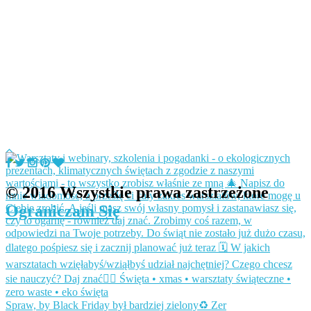
© 2016 Wszystkie prawa zastrzeżone
Ograniczam Się
Spraw, by Black Friday był bardziej zielony♻️ Zer