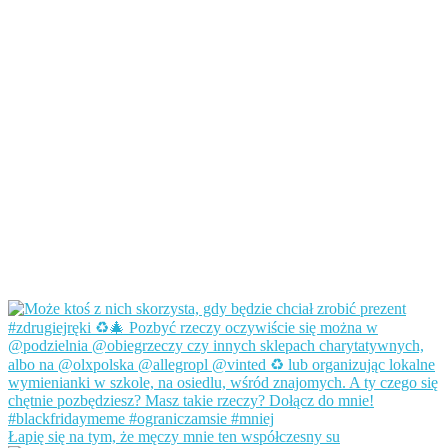
Łapię się na tym, że męczy mnie ten współczesny su