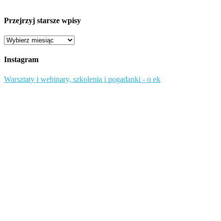
Przejrzyj starsze wpisy
Przejrzyj
starsze
wpisy
Instagram
Warsztaty i webinary, szkolenia i pogadanki - o ek