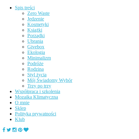
Spis treści
Zero Waste
Jedzenie
Kosmetyki
Książki
Porządki
Ubrania
Givebox
Ekologia
Minimalizm
Podróże
Rodzina
Styl życia
Mój Świadomy Wybór
Trzy po trzy
Współpraca i szkolenia
Mozaika Klimatyczna
O mnie
Sklep
Polityka prywatności
Klub