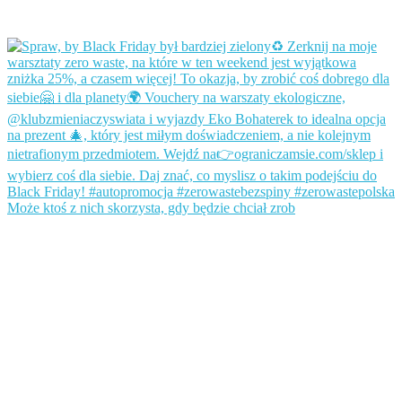
Może ktoś z nich skorzysta, gdy będzie chciał zrob