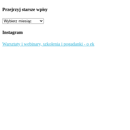
Przejrzyj starsze wpisy
Przejrzyj
starsze
wpisy
Instagram
Warsztaty i webinary, szkolenia i pogadanki - o ek