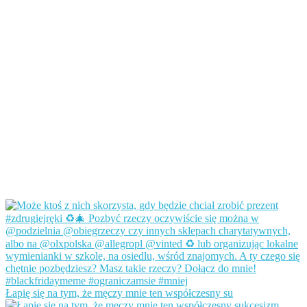
Łapię się na tym, że męczy mnie ten współczesny su