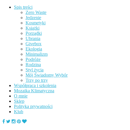
Spis treści
Zero Waste
Jedzenie
Kosmetyki
Książki
Porządki
Ubrania
Givebox
Ekologia
Minimalizm
Podróże
Rodzina
Styl życia
Mój Świadomy Wybór
Trzy po trzy
Współpraca i szkolenia
Mozaika Klimatyczna
O mnie
Sklep
Polityka prywatności
Klub