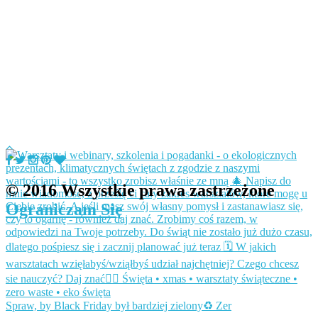
© 2016 Wszystkie prawa zastrzeżone
Ograniczam Się
Spraw, by Black Friday był bardziej zielony♻️ Zer