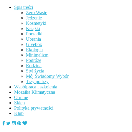
Spis treści
Zero Waste
Jedzenie
Kosmetyki
Książki
Porządki
Ubrania
Givebox
Ekologia
Minimalizm
Podróże
Rodzina
Styl życia
Mój Świadomy Wybór
Trzy po trzy
Współpraca i szkolenia
Mozaika Klimatyczna
O mnie
Sklep
Polityka prywatności
Klub