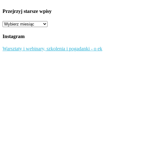
Przejrzyj starsze wpisy
Przejrzyj
starsze
wpisy
Instagram
Warsztaty i webinary, szkolenia i pogadanki - o ek