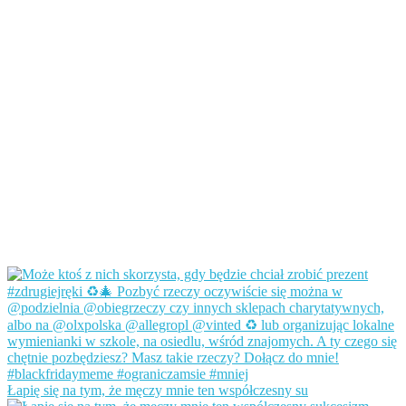
Łapię się na tym, że męczy mnie ten współczesny su