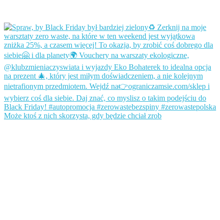
Może ktoś z nich skorzysta, gdy będzie chciał zrob