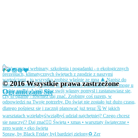
© 2016 Wszystkie prawa zastrzeżone
Ograniczam Się
Spraw, by Black Friday był bardziej zielony♻️ Zer