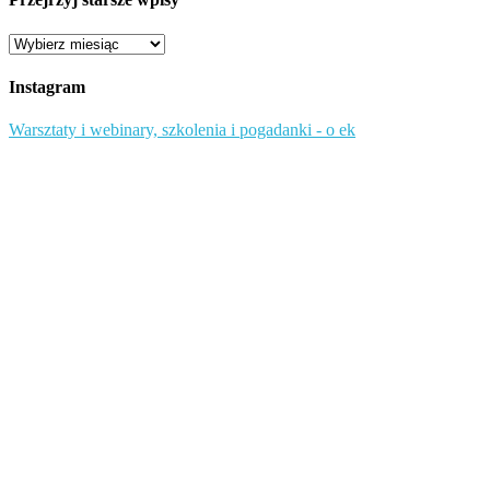
Przejrzyj
starsze
wpisy
Instagram
Warsztaty i webinary, szkolenia i pogadanki - o ek