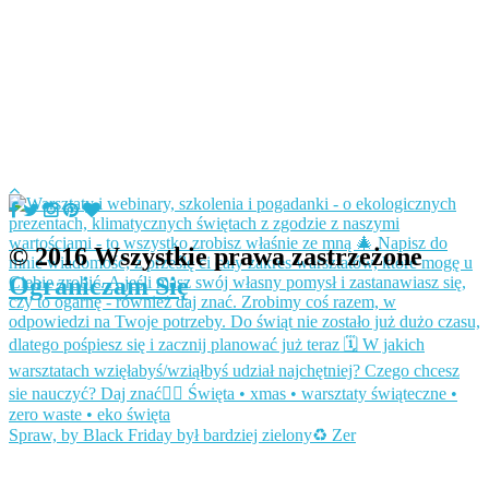
© 2016 Wszystkie prawa zastrzeżone
Ograniczam Się
Spraw, by Black Friday był bardziej zielony♻️ Zer