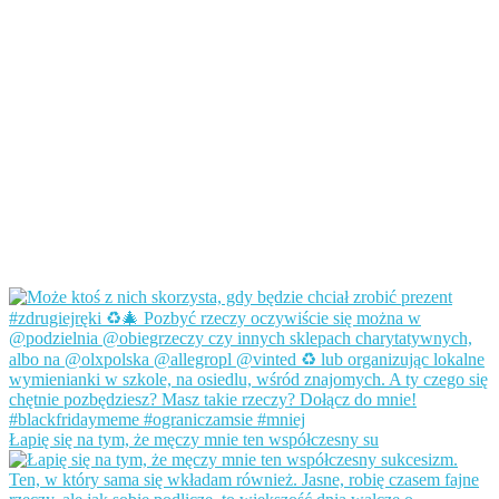
Łapię się na tym, że męczy mnie ten współczesny su