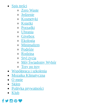
Spis treści
Zero Waste
Jedzenie
Kosmetyki
Książki
Porządki
Ubrania
Givebox
Ekologia
Minimalizm
Podróże
Rodzina
Styl życia
Mój Świadomy Wybór
Trzy po trzy
Współpraca i szkolenia
Mozaika Klimatyczna
O mnie
Sklep
Polityka prywatności
Klub