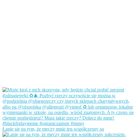
Łapię się na tym, że męczy mnie ten współczesny su