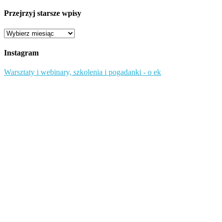
Przejrzyj starsze wpisy
Przejrzyj
starsze
wpisy
Instagram
Warsztaty i webinary, szkolenia i pogadanki - o ek