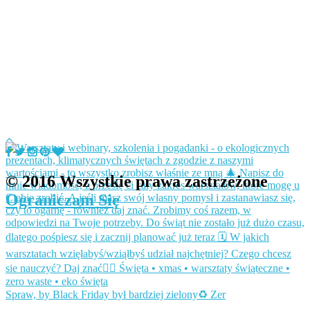
© 2016 Wszystkie prawa zastrzeżone
Ograniczam Się
Spraw, by Black Friday był bardziej zielony♻️ Zer