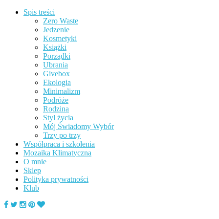
Spis treści
Zero Waste
Jedzenie
Kosmetyki
Książki
Porządki
Ubrania
Givebox
Ekologia
Minimalizm
Podróże
Rodzina
Styl życia
Mój Świadomy Wybór
Trzy po trzy
Współpraca i szkolenia
Mozaika Klimatyczna
O mnie
Sklep
Polityka prywatności
Klub