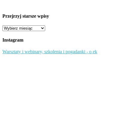
Przejrzyj starsze wpisy
Przejrzyj
starsze
wpisy
Instagram
Warsztaty i webinary, szkolenia i pogadanki - o ek