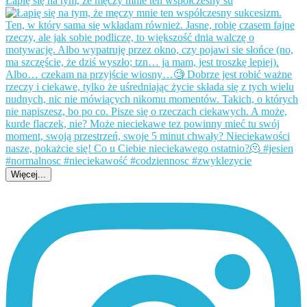
Łapię się na tym, że męczy mnie ten współczesny su
Więcej...