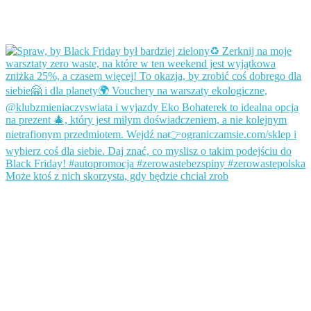
Może ktoś z nich skorzysta, gdy będzie chciał zrob