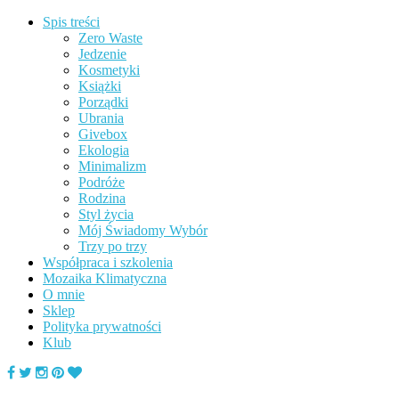
Spis treści
Zero Waste
Jedzenie
Kosmetyki
Książki
Porządki
Ubrania
Givebox
Ekologia
Minimalizm
Podróże
Rodzina
Styl życia
Mój Świadomy Wybór
Trzy po trzy
Współpraca i szkolenia
Mozaika Klimatyczna
O mnie
Sklep
Polityka prywatności
Klub