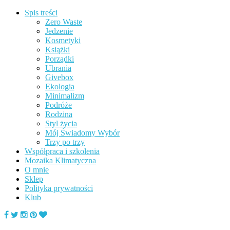
Spis treści
Zero Waste
Jedzenie
Kosmetyki
Książki
Porządki
Ubrania
Givebox
Ekologia
Minimalizm
Podróże
Rodzina
Styl życia
Mój Świadomy Wybór
Trzy po trzy
Współpraca i szkolenia
Mozaika Klimatyczna
O mnie
Sklep
Polityka prywatności
Klub