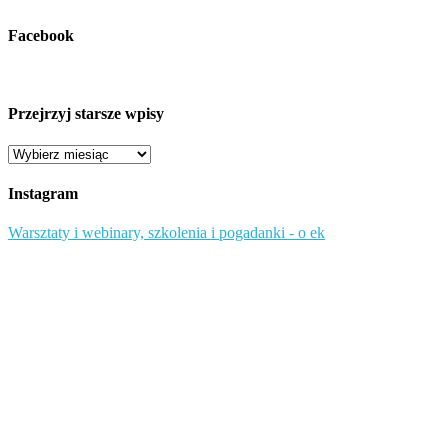
Facebook
Przejrzyj starsze wpisy
Przejrzyj
starsze
wpisy
Instagram
Warsztaty i webinary, szkolenia i pogadanki - o ek