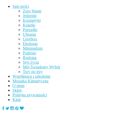
Spis treści
Zero Waste
Jedzenie
Kosmetyki
Książki
Porządki
Ubrania
Givebox
Ekologia
Minimalizm
Podróże
Rodzina
Styl życia
Mój Świadomy Wybór
Trzy po trzy
Współpraca i szkolenia
Mozaika Klimatyczna
O mnie
Sklep
Polityka prywatności
Klub