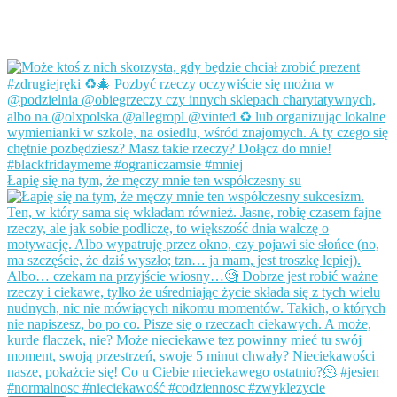
Łapię się na tym, że męczy mnie ten współczesny su