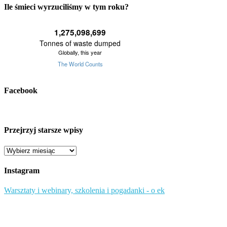
Ile śmieci wyrzuciliśmy w tym roku?
Facebook
Przejrzyj starsze wpisy
Przejrzyj
starsze
wpisy
Instagram
Warsztaty i webinary, szkolenia i pogadanki - o ek