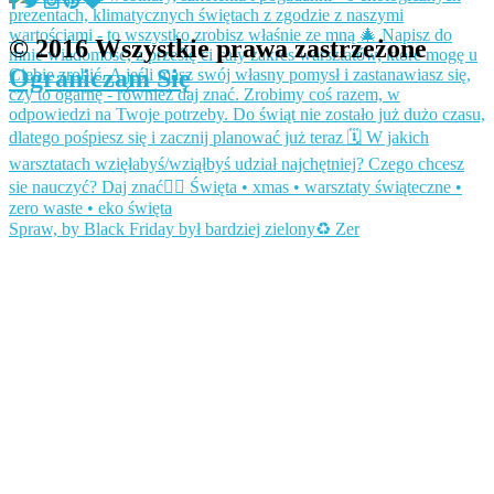
© 2016 Wszystkie prawa zastrzeżone
Ograniczam Się
Spraw, by Black Friday był bardziej zielony♻️ Zer