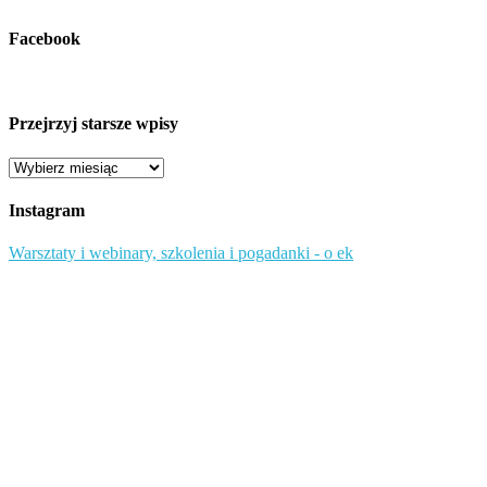
Facebook
Przejrzyj starsze wpisy
Przejrzyj
starsze
wpisy
Instagram
Warsztaty i webinary, szkolenia i pogadanki - o ek