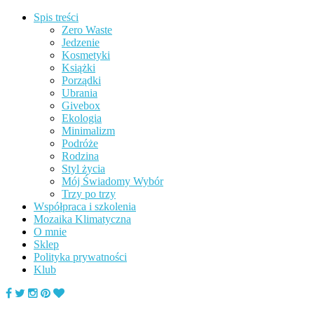
Spis treści
Zero Waste
Jedzenie
Kosmetyki
Książki
Porządki
Ubrania
Givebox
Ekologia
Minimalizm
Podróże
Rodzina
Styl życia
Mój Świadomy Wybór
Trzy po trzy
Współpraca i szkolenia
Mozaika Klimatyczna
O mnie
Sklep
Polityka prywatności
Klub