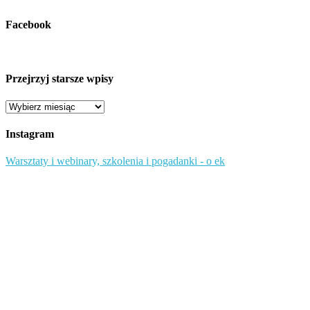
Facebook
Przejrzyj starsze wpisy
Przejrzyj
starsze
wpisy
Instagram
Warsztaty i webinary, szkolenia i pogadanki - o ek