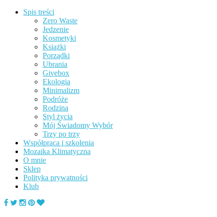
Spis treści
Zero Waste
Jedzenie
Kosmetyki
Książki
Porządki
Ubrania
Givebox
Ekologia
Minimalizm
Podróże
Rodzina
Styl życia
Mój Świadomy Wybór
Trzy po trzy
Współpraca i szkolenia
Mozaika Klimatyczna
O mnie
Sklep
Polityka prywatności
Klub