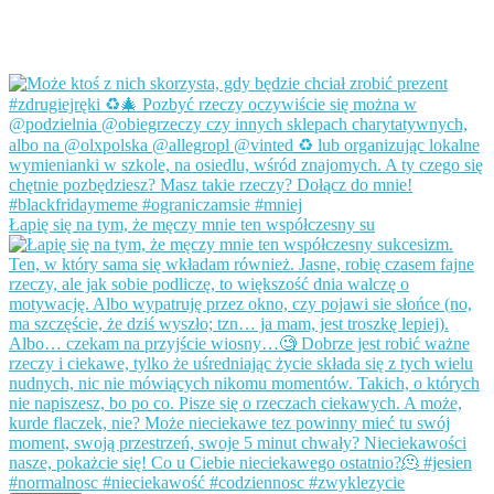
Łapię się na tym, że męczy mnie ten współczesny su