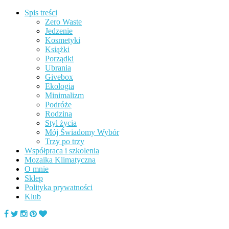
Spis treści
Zero Waste
Jedzenie
Kosmetyki
Książki
Porządki
Ubrania
Givebox
Ekologia
Minimalizm
Podróże
Rodzina
Styl życia
Mój Świadomy Wybór
Trzy po trzy
Współpraca i szkolenia
Mozaika Klimatyczna
O mnie
Sklep
Polityka prywatności
Klub