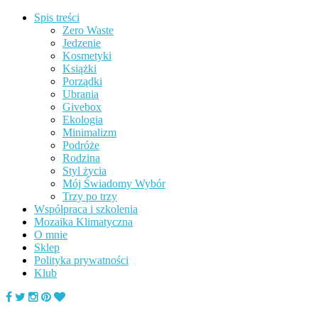
Spis treści
Zero Waste
Jedzenie
Kosmetyki
Książki
Porządki
Ubrania
Givebox
Ekologia
Minimalizm
Podróże
Rodzina
Styl życia
Mój Świadomy Wybór
Trzy po trzy
Współpraca i szkolenia
Mozaika Klimatyczna
O mnie
Sklep
Polityka prywatności
Klub