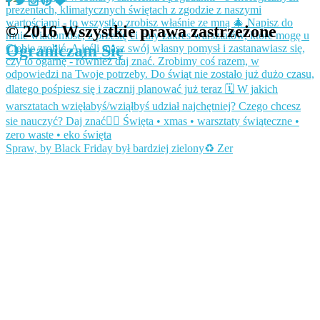
© 2016 Wszystkie prawa zastrzeżone
Ograniczam Się
Spraw, by Black Friday był bardziej zielony♻️ Zer