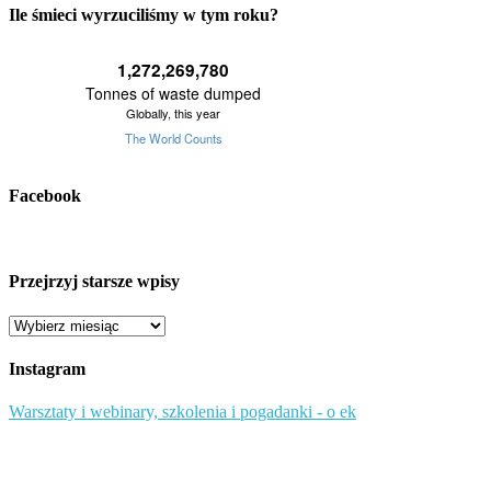
Ile śmieci wyrzuciliśmy w tym roku?
Facebook
Przejrzyj starsze wpisy
Przejrzyj
starsze
wpisy
Instagram
Warsztaty i webinary, szkolenia i pogadanki - o ek