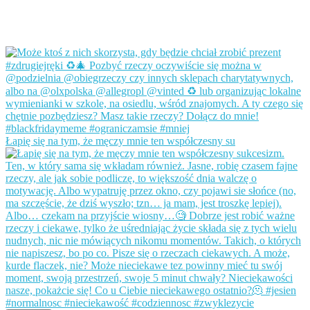
Łapię się na tym, że męczy mnie ten współczesny su