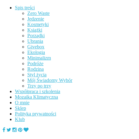
Spis treści
Zero Waste
Jedzenie
Kosmetyki
Książki
Porządki
Ubrania
Givebox
Ekologia
Minimalizm
Podróże
Rodzina
Styl życia
Mój Świadomy Wybór
Trzy po trzy
Współpraca i szkolenia
Mozaika Klimatyczna
O mnie
Sklep
Polityka prywatności
Klub