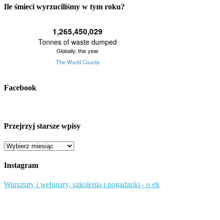
Ile śmieci wyrzuciliśmy w tym roku?
Facebook
Przejrzyj starsze wpisy
Przejrzyj
starsze
wpisy
Instagram
Warsztaty i webinary, szkolenia i pogadanki - o ek