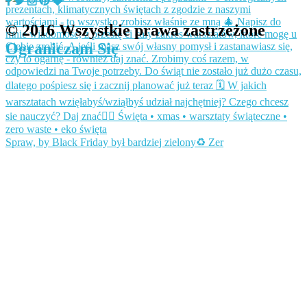
© 2016 Wszystkie prawa zastrzeżone
Ograniczam Się
Spraw, by Black Friday był bardziej zielony♻️ Zer