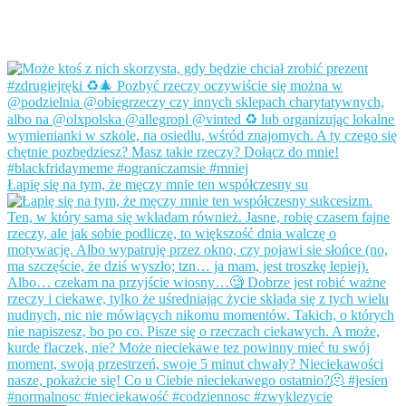
Łapię się na tym, że męczy mnie ten współczesny su