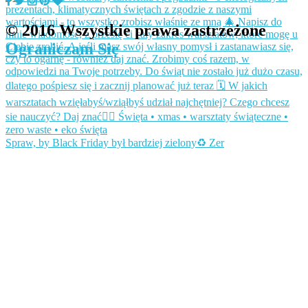
© 2016 Wszystkie prawa zastrzeżone
Ograniczam Się
Spraw, by Black Friday był bardziej zielony♻️ Zer