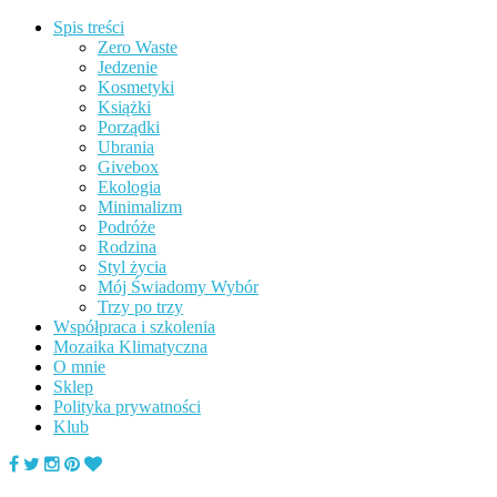
Spis treści
Zero Waste
Jedzenie
Kosmetyki
Książki
Porządki
Ubrania
Givebox
Ekologia
Minimalizm
Podróże
Rodzina
Styl życia
Mój Świadomy Wybór
Trzy po trzy
Współpraca i szkolenia
Mozaika Klimatyczna
O mnie
Sklep
Polityka prywatności
Klub