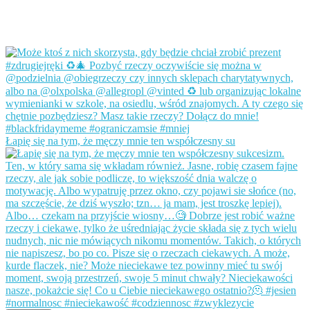
Łapię się na tym, że męczy mnie ten współczesny su