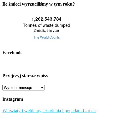
Ile śmieci wyrzuciliśmy w tym roku?
Facebook
Przejrzyj starsze wpisy
Przejrzyj
starsze
wpisy
Instagram
Warsztaty i webinary, szkolenia i pogadanki - o ek