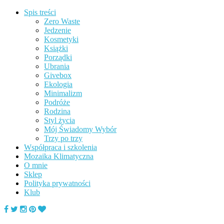
Spis treści
Zero Waste
Jedzenie
Kosmetyki
Książki
Porządki
Ubrania
Givebox
Ekologia
Minimalizm
Podróże
Rodzina
Styl życia
Mój Świadomy Wybór
Trzy po trzy
Współpraca i szkolenia
Mozaika Klimatyczna
O mnie
Sklep
Polityka prywatności
Klub