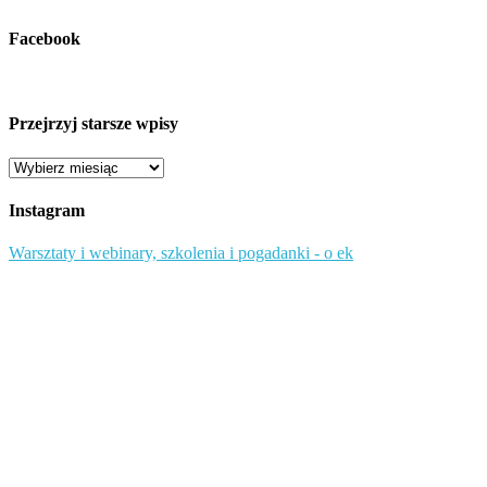
Facebook
Przejrzyj starsze wpisy
Przejrzyj
starsze
wpisy
Instagram
Warsztaty i webinary, szkolenia i pogadanki - o ek